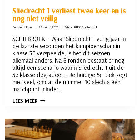
Sliedrecht 1 verliest twee keer en is
nog niet veilig
Door
Jorik Klein
29 maart, 2026
Extern
,
KNSB Sliedrecht 1
SCHIEBROEK – Waar Sliedrecht 1 vorig jaar in
de laatste seconden het kampioenschap in
klasse 3E verspeelde, is het dit seizoen
allemaal anders. Na 8 ronden bestaat er nog
altijd een scenario waarin Sliedrecht 1 uit de
3e klasse degradeert. De huidige 5e plek zegt
niet veel, omdat de nummer 10 slechts één
matchpunt minder…
SLIEDRECHT
LEES MEER
1
VERLIEST
TWEE
KEER
EN
IS
NOG