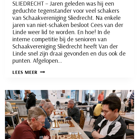
SLIEDRECHT – Jaren geleden was hij een
geduchte tegenstander voor veel schakers
van Schaakvereniging Sliedrecht. Na enkele
jaren van niet-schaken besloot Cees van der
Linde weer lid te worden. En hoe! In de
interne competitie bij de senioren van
Schaakvereniging Sliedrecht heeft Van der
Linde snel zijn draai gevonden en dus ook de
punten. Afgelopen…
COMEBACK
LEES MEER
VAN
SCHAKER
CEES
VAN
DER
LINDE
NU
AL
SUCCES