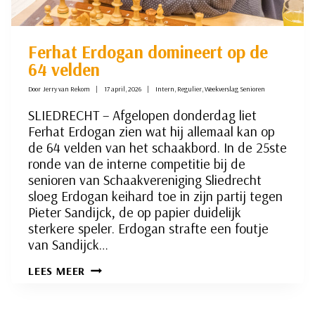
Ferhat Erdogan domineert op de
64 velden
Door
Jerry van Rekom
17 april, 2026
Intern
,
Regulier
,
Weekverslag Senioren
SLIEDRECHT – Afgelopen donderdag liet
Ferhat Erdogan zien wat hij allemaal kan op
de 64 velden van het schaakbord. In de 25ste
ronde van de interne competitie bij de
senioren van Schaakvereniging Sliedrecht
sloeg Erdogan keihard toe in zijn partij tegen
Pieter Sandijck, de op papier duidelijk
sterkere speler. Erdogan strafte een foutje
van Sandijck…
FERHAT
LEES MEER
ERDOGAN
DOMINEERT
OP