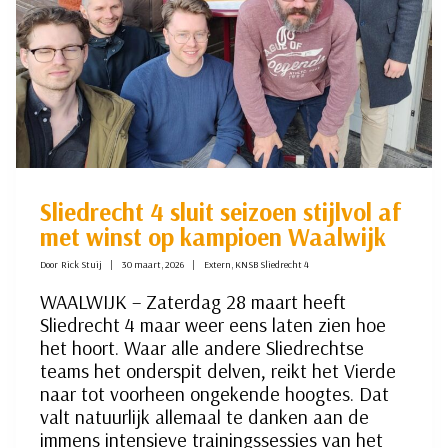
Sliedrecht 4 sluit seizoen stijlvol af
met winst op kampioen Waalwijk
Door
Rick Stuij
30 maart, 2026
Extern
,
KNSB Sliedrecht 4
WAALWIJK – Zaterdag 28 maart heeft
Sliedrecht 4 maar weer eens laten zien hoe
het hoort. Waar alle andere Sliedrechtse
teams het onderspit delven, reikt het Vierde
naar tot voorheen ongekende hoogtes. Dat
valt natuurlijk allemaal te danken aan de
immens intensieve trainingssessies van het