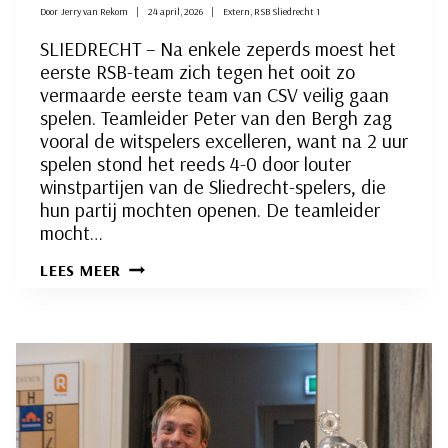
Door
Jerry van Rekom
24 april, 2026
Extern
,
RSB Sliedrecht 1
SLIEDRECHT – Na enkele zeperds moest het
eerste RSB-team zich tegen het ooit zo
vermaarde eerste team van CSV veilig gaan
spelen. Teamleider Peter van den Bergh zag
vooral de witspelers excelleren, want na 2 uur
spelen stond het reeds 4-0 door louter
winstpartijen van de Sliedrecht-spelers, die
hun partij mochten openen. De teamleider
mocht…
OOK
LEES MEER
EERSTE
RSB-
TEAM
SPEELT
ZICH
VEILIG