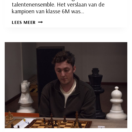
talentenensemble. Het verslaan van de
kampioen van klasse 6M was…
SLIEDRECHT
LEES MEER
4
SLUIT
SEIZOEN
STIJLVOL
AF
MET
WINST
OP
KAMPIOEN
WAALWIJK