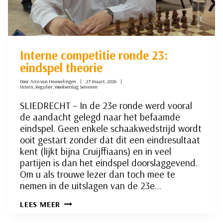
Interne competitie ronde 23:
eindspel theorie
Door
Arco van Houwelingen
27 maart, 2026
Intern
,
Regulier
,
Weekverslag Senioren
SLIEDRECHT – In de 23e ronde werd vooral
de aandacht gelegd naar het befaamde
eindspel. Geen enkele schaakwedstrijd wordt
ooit gestart zonder dat dit een eindresultaat
kent (lijkt bijna Cruijffiaans) en in veel
partijen is dan het eindspel doorslaggevend.
Om u als trouwe lezer dan toch mee te
nemen in de uitslagen van de 23e…
INTERNE
LEES MEER
COMPETITIE
RONDE