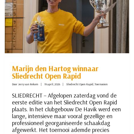
Marijn den Hartog winnaar
Sliedrecht Open Rapid
Door
Jerry van Rekom
19 april, 2026
Sliedrecht Open Rapid
,
Toernooien
SLIEDRECHT – Afgelopen zaterdag vond de
eerste editie van het Sliedrecht Open Rapid
plaats. In het clubgebouw De Havik werd een
lange, intensieve maar vooral gezellige en
professioneel georganiseerde schaakdag
afgewerkt. Het toernooi ademde precies