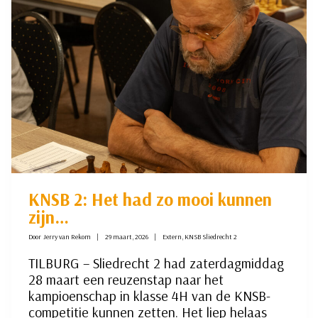
NIET
VEILIG
KNSB 2: Het had zo mooi kunnen
zijn…
Door
Jerry van Rekom
29 maart, 2026
Extern
,
KNSB Sliedrecht 2
TILBURG – Sliedrecht 2 had zaterdagmiddag
28 maart een reuzenstap naar het
kampioenschap in klasse 4H van de KNSB-
competitie kunnen zetten. Het liep helaas