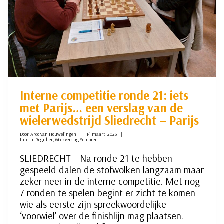
Interne competitie ronde 21: iets
met Parijs… een verslag van de
wielerwedstrijd Sliedrecht – Parijs
Door
Arco van Houwelingen
14 maart, 2026
Intern
,
Regulier
,
Weekverslag Senioren
SLIEDRECHT – Na ronde 21 te hebben
gespeeld dalen de stofwolken langzaam maar
zeker neer in de interne competitie. Met nog
7 ronden te spelen begint er zicht te komen
wie als eerste zijn spreekwoordelijke
‘voorwiel’ over de finishlijn mag plaatsen.