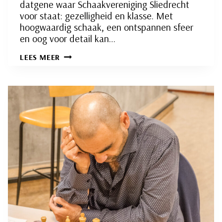
datgene waar Schaakvereniging Sliedrecht
voor staat: gezelligheid en klasse. Met
hoogwaardig schaak, een ontspannen sfeer
en oog voor detail kan…
MARIJN
LEES MEER
DEN
HARTOG
WINNAAR
SLIEDRECHT
OPEN
RAPID