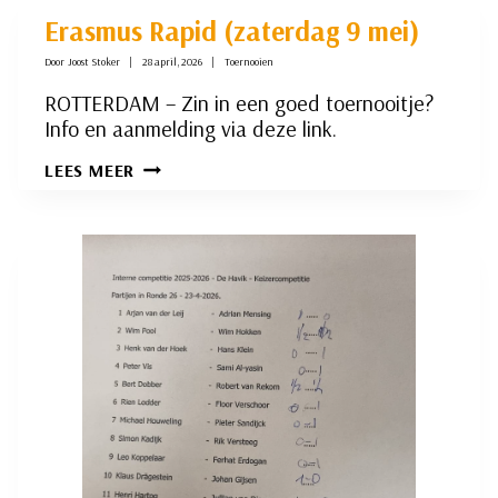
GEBEURTENIS
IN
Erasmus Rapid (zaterdag 9 mei)
AANTOCHT?
Door
Joost Stoker
28 april, 2026
Toernooien
ROTTERDAM – Zin in een goed toernooitje?
Info en aanmelding via deze link.
ERASMUS
LEES MEER
RAPID
(ZATERDAG
9
MEI)