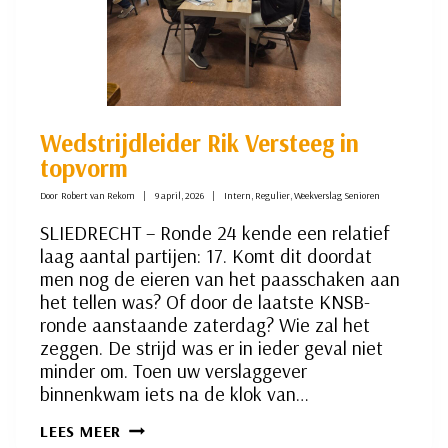
Wedstrijdleider Rik Versteeg in
topvorm
Door
Robert van Rekom
9 april, 2026
Intern
,
Regulier
,
Weekverslag Senioren
SLIEDRECHT – Ronde 24 kende een relatief
laag aantal partijen: 17. Komt dit doordat
men nog de eieren van het paasschaken aan
het tellen was? Of door de laatste KNSB-
ronde aanstaande zaterdag? Wie zal het
zeggen. De strijd was er in ieder geval niet
minder om. Toen uw verslaggever
binnenkwam iets na de klok van…
WEDSTRIJDLEIDER
LEES MEER
RIK