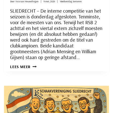
Door
Arco van Houwelingen
9 mei, 2026
Weekverslag Senioren
SLIEDRECHT – De interne competitie van het
seizoen is donderdag afgesloten. Tenminste,
voor de meesten van ons. Terwijl het RSB 2
achttal en het viertal extern zichzelf moesten
bewijzen (en dit absoluut hebben gedaan!)
werd ook hard gestreden om de titel van
clubkampioen. Beide kandidaat
grootmeesters (Adrian Mensing en William
Gijsen) staan op geringe afstand…
INTERNE
LEES MEER
COMPETITIE
RONDE
28:
EEN
HISTORISCHE
AFSLUITING….
(VOLGT
NOG)