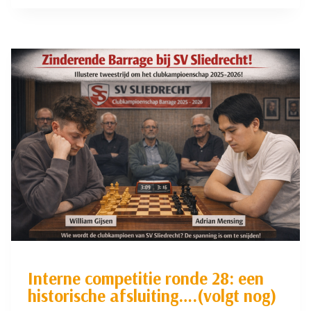
PRINS
SCOORT
BRONS
IN
KAMPIOENSCHAP
RSB
SENIOREN!
Interne competitie ronde 28: een
historische afsluiting….(volgt nog)