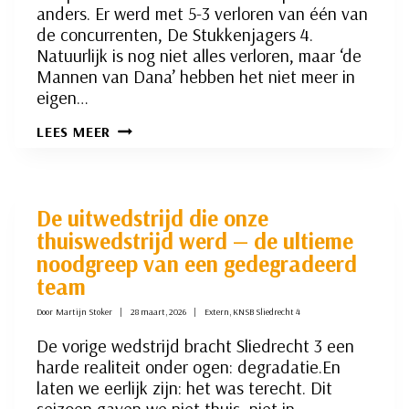
anders. Er werd met 5-3 verloren van één van
de concurrenten, De Stukkenjagers 4.
Natuurlijk is nog niet alles verloren, maar ‘de
Mannen van Dana’ hebben het niet meer in
eigen…
KNSB
LEES MEER
2:
HET
HAD
ZO
MOOI
De uitwedstrijd die onze
KUNNEN
thuiswedstrijd werd — de ultieme
ZIJN…
noodgreep van een gedegradeerd
team
Door
Martijn Stoker
28 maart, 2026
Extern
,
KNSB Sliedrecht 4
De vorige wedstrijd bracht Sliedrecht 3 een
harde realiteit onder ogen: degradatie.En
laten we eerlijk zijn: het was terecht. Dit
seizoen gaven we niet thuis, niet in