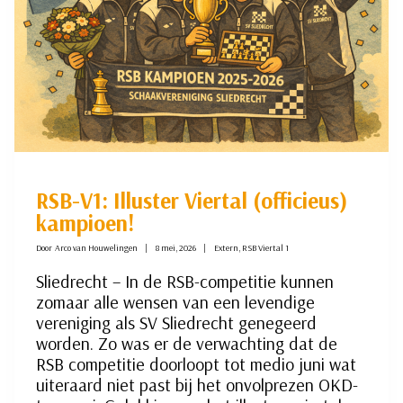
RSB-V1: Illuster Viertal (officieus)
kampioen!
Door
Arco van Houwelingen
8 mei, 2026
Extern
,
RSB Viertal 1
Sliedrecht – In de RSB-competitie kunnen
zomaar alle wensen van een levendige
vereniging als SV Sliedrecht genegeerd
worden. Zo was er de verwachting dat de
RSB competitie doorloopt tot medio juni wat
uiteraard niet past bij het onvolprezen OKD-