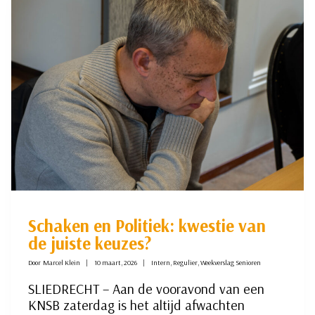
GROND
GELIJK
GEMAAKT
DOOR
SPIJKENISSE
2
Schaken en Politiek: kwestie van
de juiste keuzes?
Door
Marcel Klein
10 maart, 2026
Intern
,
Regulier
,
Weekverslag Senioren
SLIEDRECHT – Aan de vooravond van een
KNSB zaterdag is het altijd afwachten