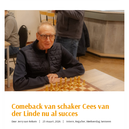
23:
EINDSPEL
THEORIE
Comeback van schaker Cees van
der Linde nu al succes
Door
Jerry van Rekom
23 maart, 2026
Intern
,
Regulier
,
Weekverslag Senioren