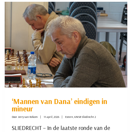
DE
64
VELDEN
‘Mannen van Dana’ eindigen in
mineur
Door
Jerry van Rekom
11 april, 2026
Extern
,
KNSB Sliedrecht 2
SLIEDRECHT – In de laatste ronde van de