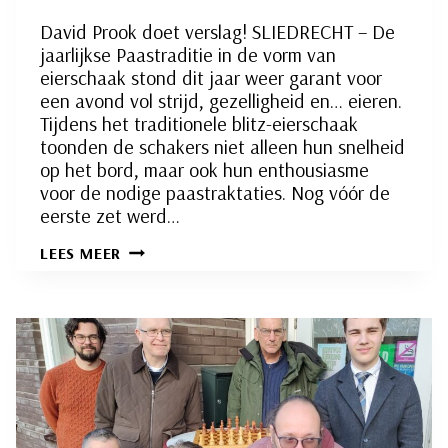
David Prook doet verslag! SLIEDRECHT – De
jaarlijkse Paastraditie in de vorm van
eierschaak stond dit jaar weer garant voor
een avond vol strijd, gezelligheid en… eieren.
Tijdens het traditionele blitz-eierschaak
toonden de schakers niet alleen hun snelheid
op het bord, maar ook hun enthousiasme
voor de nodige paastraktaties. Nog vóór de
eerste zet werd…
WIE
LEES MEER
WINT,
DIE
EET:
EIERSCHAAK
IN
VOLLE
VAART