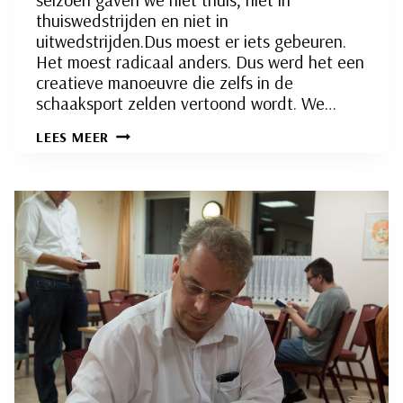
thuiswedstrijden en niet in
uitwedstrijden.Dus moest er iets gebeuren.
Het moest radicaal anders. Dus werd het een
creatieve manoeuvre die zelfs in de
schaaksport zelden vertoond wordt. We…
DE
LEES MEER
UITWEDSTRIJD
DIE
ONZE
THUISWEDSTRIJD
WERD
—
DE
ULTIEME
NOODGREEP
VAN
EEN
GEDEGRADEERD
TEAM