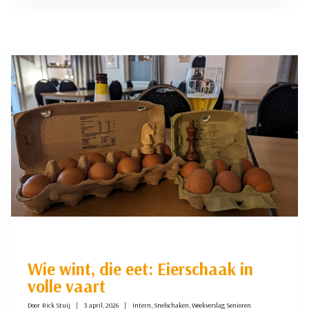
VERSTEEG
IN
TOPVORM
Wie wint, die eet: Eierschaak in
volle vaart
Door
Rick Stuij
3 april, 2026
Intern
,
Snelschaken
,
Weekverslag Senioren