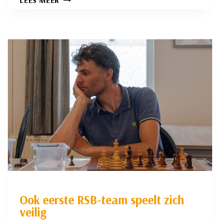
LEES MEER
COMPETITIE
RONDE
26:
SCOREBORD
JOURNALISTIEK
VAN
DE
BOVENSTE
PLANK
Ook eerste RSB-team speelt zich
veilig