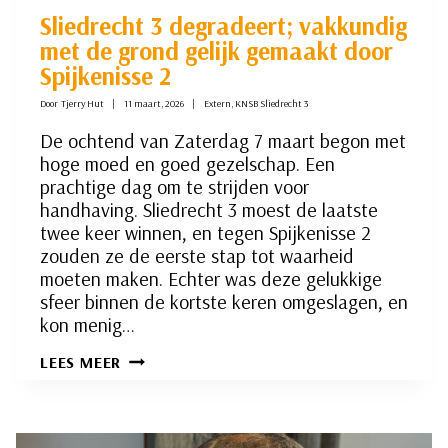
Sliedrecht 3 degradeert; vakkundig
met de grond gelijk gemaakt door
Spijkenisse 2
Door
Tjerry Hut
11 maart, 2026
Extern
,
KNSB Sliedrecht 3
De ochtend van Zaterdag 7 maart begon met
hoge moed en goed gezelschap. Een
prachtige dag om te strijden voor
handhaving. Sliedrecht 3 moest de laatste
twee keer winnen, en tegen Spijkenisse 2
zouden ze de eerste stap tot waarheid
moeten maken. Echter was deze gelukkige
sfeer binnen de kortste keren omgeslagen, en
kon menig…
SLIEDRECHT
LEES MEER
3
DEGRADEERT;
VAKKUNDIG
MET
DE