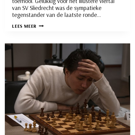
toernooi. Gelukkig voor het illustere viertal
van SV Sliedrecht was de sympatieke
tegenstander van de laatste ronde…
RSB-
LEES MEER
V1:
ILLUSTER
VIERTAL
(OFFICIEUS)
KAMPIOEN!