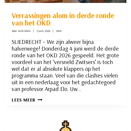
Verrassingen alom in derde ronde
van het OKD
Door
Jorik Klein
5 juni, 2026
OKD
SLIEDRECHT – We zijn alweer bijna
halverwege! Donderdag 4 juni werd de derde
ronde van het OKD 2026 gespeeld. Het grote
voordeel van het ‘versneld Zwitsers’ is toch
wel dat er al absolute klappers op het
programma staan. Veel van die clashes vielen
uit in een nederlaag voor het gedachtegoed
van professor Arpad Elo. Uw…
VERRASSINGEN
LEES MEER
ALOM
IN
DERDE
RONDE
VAN
HET