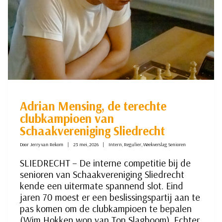
Adrian Mensing, de terechte
clubkampioen van
Schaakvereniging Sliedrecht
Door
Jerry van Rekom
23 mei, 2026
Intern
,
Regulier
,
Weekverslag Senioren
SLIEDRECHT – De interne competitie bij de
senioren van Schaakvereniging Sliedrecht
kende een uitermate spannend slot. Eind
jaren 70 moest er een beslissingspartij aan te
pas komen om de clubkampioen te bepalen
(Wim Hokken won van Ton Slagboom). Echter,