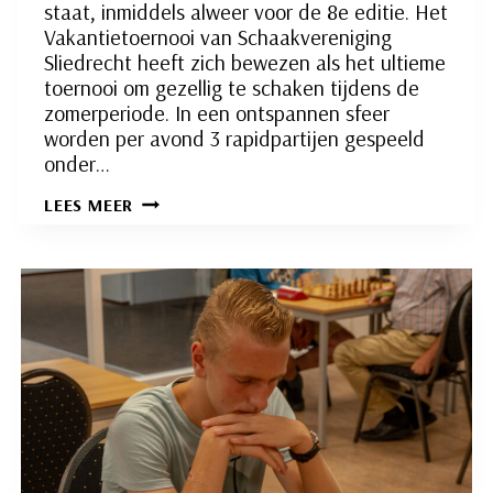
staat, inmiddels alweer voor de 8e editie. Het
Vakantietoernooi van Schaakvereniging
Sliedrecht heeft zich bewezen als het ultieme
toernooi om gezellig te schaken tijdens de
zomerperiode. In een ontspannen sfeer
worden per avond 3 rapidpartijen gespeeld
onder…
AANKONDIGING:
LEES MEER
VAKANTIETOERNOOI
2026
+
DEELNEMERSLIJST
(15
JULI)