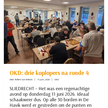
5
VAN
HET
OKD
OKD: drie koplopers na ronde 4
Door
Robert van Rekom
11 juni, 2026
OKD
SLIEDRECHT – Het was een regenachtige
avond op donderdag 11 juni 2026. Ideaal
schaakweer dus. Op alle 30 borden in De
Havik werd er gestreden om de punten en