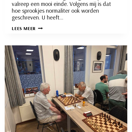
valreep een mooi einde. Volgens mij is dat
hoe sprookjes normaliter ook worden
geschreven. U heeft…
MET
LEES MEER
VALLEN
EN
OPSTAAN;
EEN
UITEENZETTING
VAN
HET
RSB
2
SEIZOEN