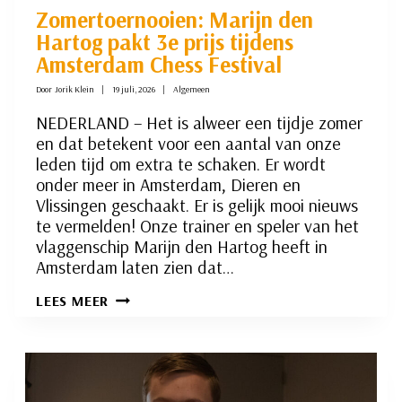
Zomertoernooien: Marijn den
Hartog pakt 3e prijs tijdens
Amsterdam Chess Festival
Door
Jorik Klein
19 juli, 2026
Algemeen
NEDERLAND – Het is alweer een tijdje zomer
en dat betekent voor een aantal van onze
leden tijd om extra te schaken. Er wordt
onder meer in Amsterdam, Dieren en
Vlissingen geschaakt. Er is gelijk mooi nieuws
te vermelden! Onze trainer en speler van het
vlaggenschip Marijn den Hartog heeft in
Amsterdam laten zien dat…
ZOMERTOERNOOIEN:
LEES MEER
MARIJN
DEN
HARTOG
PAKT
3E
PRIJS