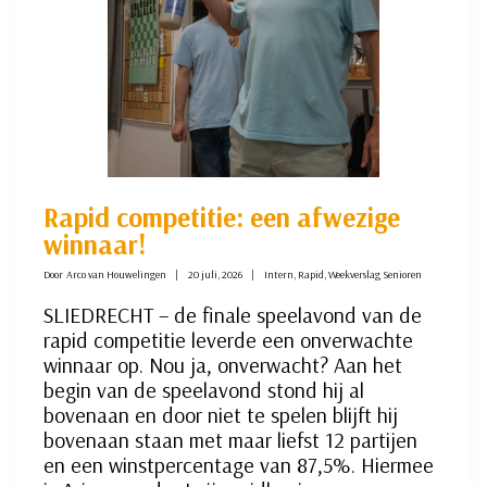
Rapid competitie: een afwezige
winnaar!
Door
Arco van Houwelingen
20 juli, 2026
Intern
,
Rapid
,
Weekverslag Senioren
SLIEDRECHT – de finale speelavond van de
rapid competitie leverde een onverwachte
winnaar op. Nou ja, onverwacht? Aan het
begin van de speelavond stond hij al
bovenaan en door niet te spelen blijft hij
bovenaan staan met maar liefst 12 partijen
en een winstpercentage van 87,5%. Hiermee