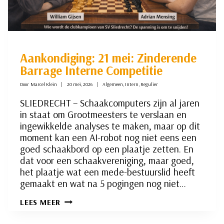
Aankondiging: 21 mei: Zinderende
Barrage Interne Competitie
Door
Marcel Klein
20 mei, 2026
Algemeen
,
Intern
,
Regulier
SLIEDRECHT – Schaakcomputers zijn al jaren
in staat om Grootmeesters te verslaan en
ingewikkelde analyses te maken, maar op dit
moment kan een AI-robot nog niet eens een
goed schaakbord op een plaatje zetten. En
dat voor een schaakvereniging, maar goed,
het plaatje wat een mede-bestuurslid heeft
gemaakt en wat na 5 pogingen nog niet…
AANKONDIGING:
LEES MEER
21
MEI: