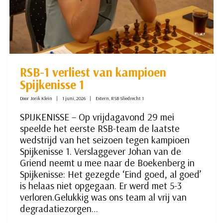
RSB-1 verliest van kampioen
Spijkenisse 1
Door
Jorik Klein
1 juni, 2026
Extern
,
RSB Sliedrecht 1
SPIJKENISSE – Op vrijdagavond 29 mei
speelde het eerste RSB-team de laatste
wedstrijd van het seizoen tegen kampioen
Spijkenisse 1. Verslaggever Johan van de
Griend neemt u mee naar de Boekenberg in
Spijkenisse: Het gezegde ‘Eind goed, al goed’
is helaas niet opgegaan. Er werd met 5-3
verloren.Gelukkig was ons team al vrij van
degradatiezorgen…