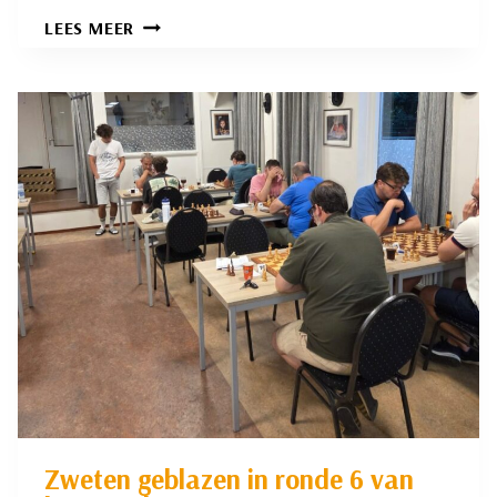
NOG
LEES MEER
2
INTERNE
TITELS
TE
VERDELEN
Zweten geblazen in ronde 6 van