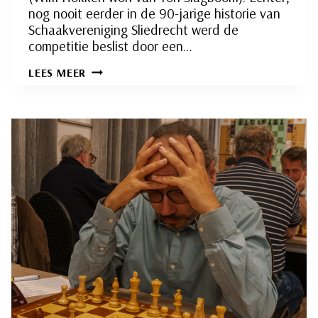
nog nooit eerder in de 90-jarige historie van
Schaakvereniging Sliedrecht werd de
competitie beslist door een…
ADRIAN
LEES MEER
MENSING,
DE
TERECHTE
CLUBKAMPIOEN
VAN
SCHAAKVERENIGING
SLIEDRECHT