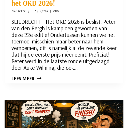
het OKD 2026!
Door
Rick Stuij
3 juli, 2026
OKD
SLIEDRECHT – Het OKD 2026 is beslist. Peter
van den Bergh is kampioen geworden van
deze 22e editie! Ondertussen kunnen we het
toernooi misschien maar beter naar hem
vernoemen, dit is namelijk al de zevende keer
dat hij de eerste prijs meeneemt. Proficiat!
Peter werd in de laatste ronde uitgedaagd
door Auke Wilming, die ook…
PETER
LEES MEER
VAN
DEN
BERGH
KAMPIOEN
VAN
HET
OKD
2026!