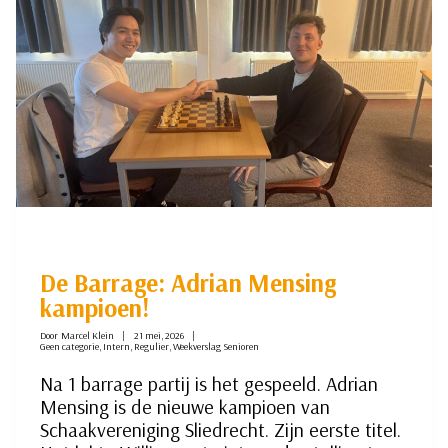
De Barrage: Adrian Mensing
kampioen!
Door
Marcel Klein
21 mei, 2026
Geen categorie
,
Intern
,
Regulier
,
Weekverslag Senioren
Na 1 barrage partij is het gespeeld. Adrian
Mensing is de nieuwe kampioen van
Schaakvereniging Sliedrecht. Zijn eerste titel.