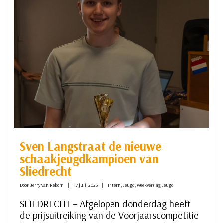
TIJDENS
AMSTERDAM
CHESS
FESTIVAL
Sven Langstraat de nieuwe
schaakjeugdkampioen van
Sliedrecht
Door
Jerry van Rekom
17 juli, 2026
Intern
,
Jeugd
,
Weekverslag Jeugd
SLIEDRECHT – Afgelopen donderdag heeft
de prijsuitreiking van de Voorjaarscompetitie