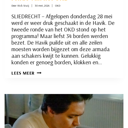
Door
Rick Stuij
30 mei, 2026
OKD
SLIEDRECHT – Afgelopen donderdag 28 mei
werd er weer druk geschaakt in de Havik. De
tweede ronde van het OKD stond op het
programma! Maar liefst 34 borden werden
bezet. De Havik puilde uit en alle zeilen
moesten worden bijgezet om deze armada
aan schakers kwijt te kunnen. Gelukkig
konden er genoeg borden, klokken en…
EEN
LEES MEER
VERHITTE
STRIJD
IN
DE
TWEEDE
RONDE
VAN
HET
OKD