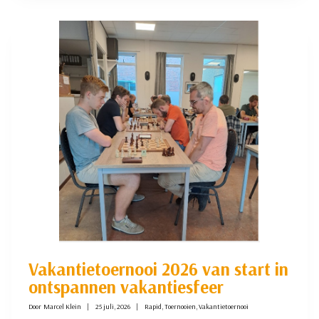
TOE
IN
TWEEDE
RONDE
VAKANTIETOERNOOI
Vakantietoernooi 2026 van start in
ontspannen vakantiesfeer
Door
Marcel Klein
25 juli, 2026
Rapid
,
Toernooien
,
Vakantietoernooi