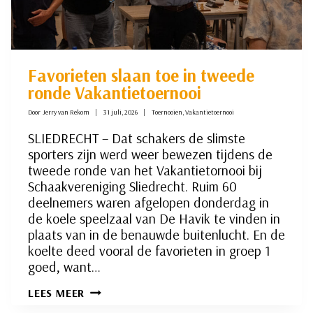
Favorieten slaan toe in tweede
ronde Vakantietoernooi
Door
Jerry van Rekom
31 juli, 2026
Toernooien
,
Vakantietoernooi
SLIEDRECHT – Dat schakers de slimste
sporters zijn werd weer bewezen tijdens de
tweede ronde van het Vakantietornooi bij
Schaakvereniging Sliedrecht. Ruim 60
deelnemers waren afgelopen donderdag in
de koele speelzaal van De Havik te vinden in
plaats van in de benauwde buitenlucht. En de
koelte deed vooral de favorieten in groep 1
goed, want…
FAVORIETEN
LEES MEER
SLAAN