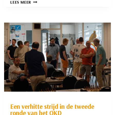
RSB-
LEES MEER
1
VERLIEST
VAN
KAMPIOEN
SPIJKENISSE
1
Een verhitte strijd in de tweede
ronde van het OKD