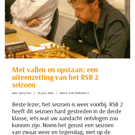
Met vallen en opstaan; een
uiteenzetting van het RSB 2
seizoen
Door
Tjerry Hut
23 juni, 2026
Extern
,
RSB Sliedrecht 2
Beste lezer, het seizoen is weer voorbij. RSB 2
heeft dit seizoen hard gestreden in de derde
klasse, iets wat uw aandacht ontvlogen zou
kunnen zijn. Noem het gerust een seizoen
van zwaar weer en tegenslag, met op de