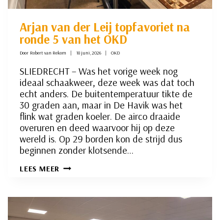
Arjan van der Leij topfavoriet na
ronde 5 van het OKD
Door
Robert van Rekom
18 juni, 2026
OKD
SLIEDRECHT – Was het vorige week nog
ideaal schaakweer, deze week was dat toch
echt anders. De buitentemperatuur tikte de
30 graden aan, maar in De Havik was het
flink wat graden koeler. De airco draaide
overuren en deed waarvoor hij op deze
wereld is. Op 29 borden kon de strijd dus
beginnen zonder klotsende…
ARJAN
LEES MEER
VAN
DER
LEIJ
TOPFAVORIET
NA
RONDE