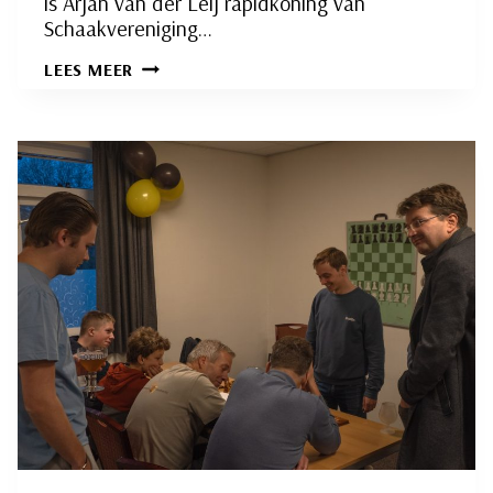
is Arjan van der Leij rapidkoning van
Schaakvereniging…
RAPID
LEES MEER
COMPETITIE:
EEN
AFWEZIGE
WINNAAR!