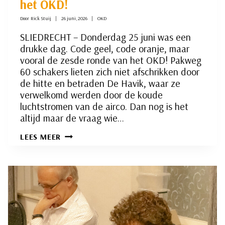
het OKD!
Door
Rick Stuij
26 juni, 2026
OKD
SLIEDRECHT – Donderdag 25 juni was een
drukke dag. Code geel, code oranje, maar
vooral de zesde ronde van het OKD! Pakweg
60 schakers lieten zich niet afschrikken door
de hitte en betraden De Havik, waar ze
verwelkomd werden door de koude
luchtstromen van de airco. Dan nog is het
altijd maar de vraag wie…
ZWETEN
LEES MEER
GEBLAZEN
IN
RONDE
6
VAN
HET
OKD!