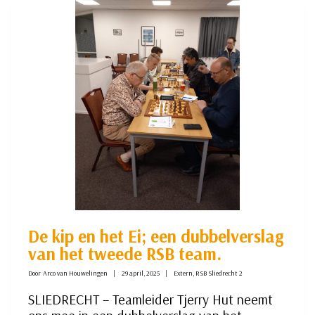
MET
EEN
WINST
OP
HZP
1
De kip en het Ei; een dubbelverslag
van het tweede RSB team.
Door
Arco van Houwelingen
29 april, 2025
Extern
,
RSB Sliedrecht 2
SLIEDRECHT – Teamleider Tjerry Hut neemt