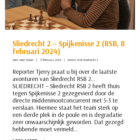
Sliedrecht 2 – Spijkenisse 2 (RSB, 8
februari 2024)
Door
Joost Stoker
17 februari, 2024
Extern
,
RSB Sliedrecht 2
Reporter Tjerry praat u bij over de laatste
avonturen van Sliedrecht RSB 2…
SLIEDRECHT – Sliedrecht RSB 2 heeft thuis
tegen Spijkenisse 2 gezegevierd door de
directe middenmootconcurrent met 5-3 te
verslaan. Hiermee staat het team sterk op
een derde plek in de poule en is degradatie
zeer onwaarschijnlijk geworden. Dat gezegd
hebbende moet vermeld…
SLIEDRECHT