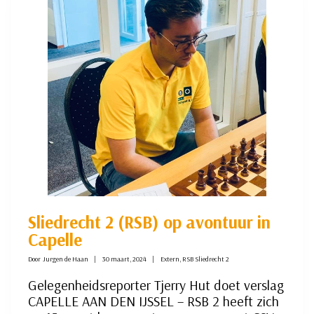
AAN
KOPLOPER
EN
HEROPENT
TITELSTRIJD
Sliedrecht 2 (RSB) op avontuur in
Capelle
Door
Jurgen de Haan
30 maart, 2024
Extern
,
RSB Sliedrecht 2
Gelegenheidsreporter Tjerry Hut doet verslag
CAPELLE AAN DEN IJSSEL – RSB 2 heeft zich