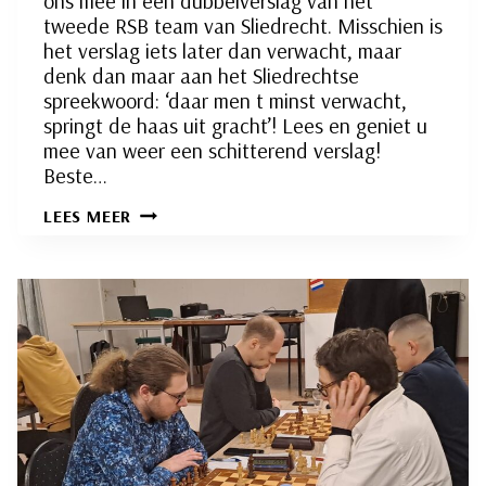
ons mee in een dubbelverslag van het
tweede RSB team van Sliedrecht. Misschien is
het verslag iets later dan verwacht, maar
denk dan maar aan het Sliedrechtse
spreekwoord: ‘daar men t minst verwacht,
springt de haas uit gracht’! Lees en geniet u
mee van weer een schitterend verslag!
Beste…
DE
LEES MEER
KIP
EN
HET
EI;
EEN
DUBBELVERSLAG
VAN
HET
TWEEDE
RSB
TEAM.