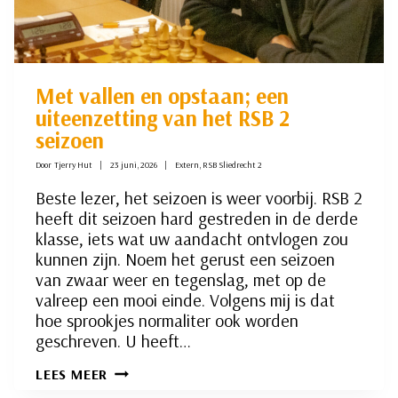
Met vallen en opstaan; een
uiteenzetting van het RSB 2
seizoen
Door
Tjerry Hut
23 juni, 2026
Extern
,
RSB Sliedrecht 2
Beste lezer, het seizoen is weer voorbij. RSB 2
heeft dit seizoen hard gestreden in de derde
klasse, iets wat uw aandacht ontvlogen zou
kunnen zijn. Noem het gerust een seizoen
van zwaar weer en tegenslag, met op de
valreep een mooi einde. Volgens mij is dat
hoe sprookjes normaliter ook worden
geschreven. U heeft…
MET
LEES MEER
VALLEN