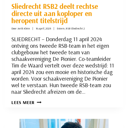
Sliedrecht RSB2 deelt rechtse
directe uit aan koploper en
heropent titelstrijd
Door
Jorik Klein
16 april, 2024
Extern
,
RSB Sliedrecht 2
SLIEDRECHT – Donderdag 11 april 2024
ontving ons tweede RSB-team in het eigen
clubgebouw het tweede team van
schaakvereniging De Pionier. Co-teamleider
Tim de Waard vertelt over deze wedstrijd: 11
april 2024 zou een mooie en historische dag
worden. Voor schaakvereniging De Pionier
wel te verstaan. Hun tweede RSB-team zou
naar Sliedrecht afreizen om de…
SLIEDRECHT
LEES MEER
RSB2
DEELT
RECHTSE
DIRECTE
UIT