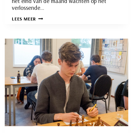
het eind van de maand wachten op het
verlossende…
SLIEDRECHT
LEES MEER
2
(RSB)
–
FIANCHETTO
3
EN
EINDVERSLAG