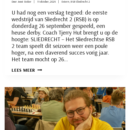
Door
Joost Stoker
11 oktober, 2024
Extern
,
RSB Sliedrecht 2
U had nog een verslag tegoed: de eerste
wedstrijd van Sliedrecht 2 (RSB) is op
donderdag 26 september gespeeld, een
heuse derby. Coach Tjerry Hut brengt u op de
hoogte: SLIEDRECHT – Het Sliedrechtse RSB
2 team speelt dit seizoen weer een poule
hoger, na een daverend succes vorig jaar.
Het team mocht op 26…
SLIEDRECHT
LEES MEER
2
(RSB)
KOMT
GOED
UIT
DE
STARTBLOKKEN