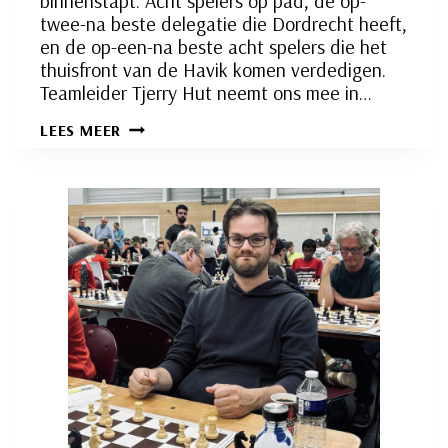
binnenstapt. Acht spelers op pad, de op-
twee-na beste delegatie die Dordrecht heeft,
en de op-een-na beste acht spelers die het
thuisfront van de Havik komen verdedigen.
Teamleider Tjerry Hut neemt ons mee in…
HET
LEES MEER
SCHIP
VAN
SLIEDRECHT
RSB
2
STRANDT
OP
3-
5