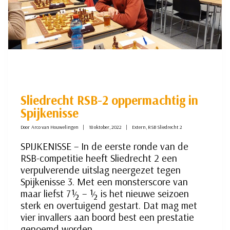
Sliedrecht RSB-2 oppermachtig in
Spijkenisse
Door
Arco van Houwelingen
18 oktober, 2022
Extern
,
RSB Sliedrecht 2
SPIJKENISSE – In de eerste ronde van de
RSB-competitie heeft Sliedrecht 2 een
verpulverende uitslag neergezet tegen
Spijkenisse 3. Met een monsterscore van
maar liefst 7½ – ½ is het nieuwe seizoen
sterk en overtuigend gestart. Dat mag met
vier invallers aan boord best een prestatie
genoemd worden.