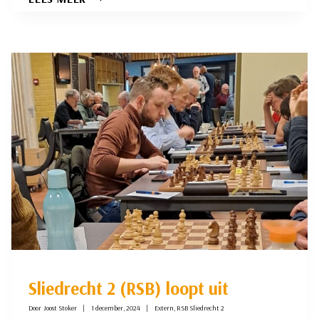
JE
SPAGHETTI
OP
JE
PIZZA
DOET…
Sliedrecht 2 (RSB) loopt uit
Door
Joost Stoker
1 december, 2024
Extern
,
RSB Sliedrecht 2