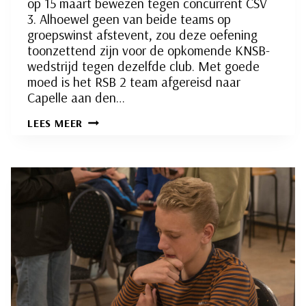
op 15 maart bewezen tegen concurrent CSV
3. Alhoewel geen van beide teams op
groepswinst afstevent, zou deze oefening
toonzettend zijn voor de opkomende KNSB-
wedstrijd tegen dezelfde club. Met goede
moed is het RSB 2 team afgereisd naar
Capelle aan den…
SLIEDRECHT
LEES MEER
2
(RSB)
OP
AVONTUUR
IN
CAPELLE