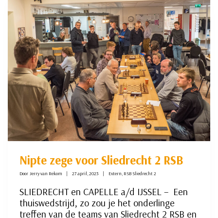
IN
STIJL
AF
Nipte zege voor Sliedrecht 2 RSB
Door
Jerry van Rekom
27 april, 2023
Extern
,
RSB Sliedrecht 2
SLIEDRECHT en CAPELLE a/d IJSSEL – Een
thuiswedstrijd, zo zou je het onderlinge
treffen van de teams van Sliedrecht 2 RSB en