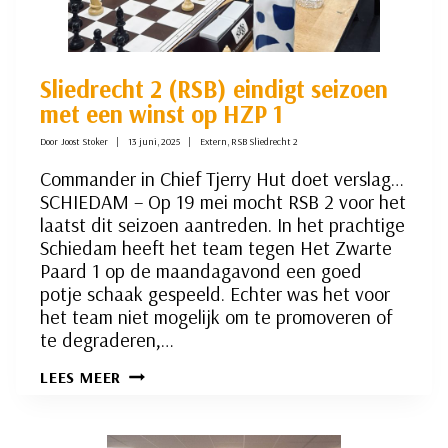
Sliedrecht 2 (RSB) eindigt seizoen
met een winst op HZP 1
Door
Joost Stoker
13 juni, 2025
Extern
,
RSB Sliedrecht 2
Commander in Chief Tjerry Hut doet verslag…
SCHIEDAM – Op 19 mei mocht RSB 2 voor het
laatst dit seizoen aantreden. In het prachtige
Schiedam heeft het team tegen Het Zwarte
Paard 1 op de maandagavond een goed
potje schaak gespeeld. Echter was het voor
het team niet mogelijk om te promoveren of
te degraderen,…
SLIEDRECHT
LEES MEER
2
(RSB)
EINDIGT
SEIZOEN