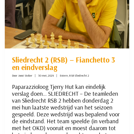
Sliedrecht 2 (RSB) – Fianchetto 3
en eindverslag
Door
Joost Stoker
30 mei, 2024
Extern
,
RSB Sliedrecht 2
Paparazzioloog Tjerry Hut kan eindelijk
verslag doen… SLIEDRECHT – De teamleden
van Sliedrecht RSB 2 hebben donderdag 2
mei hun laatste wedstrijd van het seizoen
gespeeld. Deze wedstrijd was bepalend voor
de eindstand. Het team speelde (in verband
met het OKD) vooruit en moest daarom tot