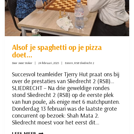
Alsof je spaghetti op je pizza
doet…
Door
Joost Stoker
24 februari, 2025
Extern
,
RSB Sliedrecht 2
Succesvol teamleider Tjerry Hut praat ons bij
over de prestaties van Sliedrecht 2 (RSB)…
SLIEDRECHT – Na drie geweldige rondes
stond Sliedrecht 2 (RSB) op de eerste plek
van hun poule, als enige met 6 matchpunten.
Donderdag 13 februari was de laatste grote
concurrent op bezoek: Shah Mata 2.
Sliedrecht moest voor het eerst dit…
ALSOF
LEES MEER