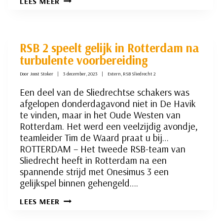
LEES MEER
2
–
SPIJKENISSE
2
(RSB,
RSB 2 speelt gelijk in Rotterdam na
8
turbulente voorbereiding
FEBRUARI
2024)
Door
Joost Stoker
3 december, 2023
Extern
,
RSB Sliedrecht 2
Een deel van de Sliedrechtse schakers was
afgelopen donderdagavond niet in De Havik
te vinden, maar in het Oude Westen van
Rotterdam. Het werd een veelzijdig avondje,
teamleider Tim de Waard praat u bij…
ROTTERDAM – Het tweede RSB-team van
Sliedrecht heeft in Rotterdam na een
spannende strijd met Onesimus 3 een
gelijkspel binnen gehengeld….
RSB
LEES MEER
2
SPEELT