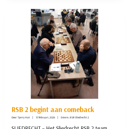
EN
OPSTAAN;
EEN
UITEENZETTING
VAN
HET
RSB
2
SEIZOEN
RSB 2 begint aan comeback
Door
Tjerry Hut
15 februari, 2026
Extern
,
RSB Sliedrecht 2
SLIEDRECHT – Het Sliedrecht RSB 2 team