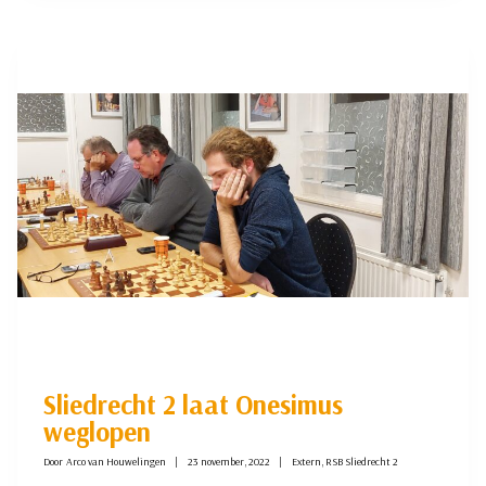
SLIEDRECHT
2
RSB
Sliedrecht 2 laat Onesimus
weglopen
Door
Arco van Houwelingen
23 november, 2022
Extern
,
RSB Sliedrecht 2