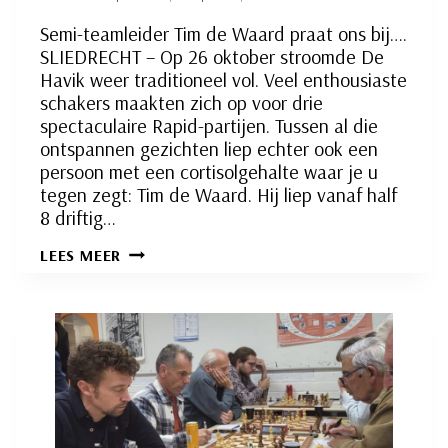
Semi-teamleider Tim de Waard praat ons bij….
SLIEDRECHT – Op 26 oktober stroomde De
Havik weer traditioneel vol. Veel enthousiaste
schakers maakten zich op voor drie
spectaculaire Rapid-partijen. Tussen al die
ontspannen gezichten liep echter ook een
persoon met een cortisolgehalte waar je u
tegen zegt: Tim de Waard. Hij liep vanaf half
8 driftig…
RSB
LEES MEER
2
LIJDT
PIJNLIJKE,
MAAR
HOOPGEVENDE
NEDERLAAG
TEGEN
DE
IJSSEL
1