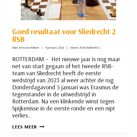
Goed resultaat voor Sliedrecht 2
RSB
Door
Jerry van Rekom
9 januari, 2023
Extern
,
RSB Sliedrecht 2
ROTTERDAM – Het nieuwe jaar is nog maar
net van start gegaan of het tweede RSB-
team van Sliedrecht heeft de eerste
wedstrijd van 2023 al weer achter de rug.
Donderdagavond 5 januari was Erasmus de
tegenstander in de uitwedstrijd in
Rotterdam. Na een klinkende winst tegen
Spijkenisse in de eerste ronde en een nipt
verlies…
GOED
LEES MEER
RESULTAAT
VOOR