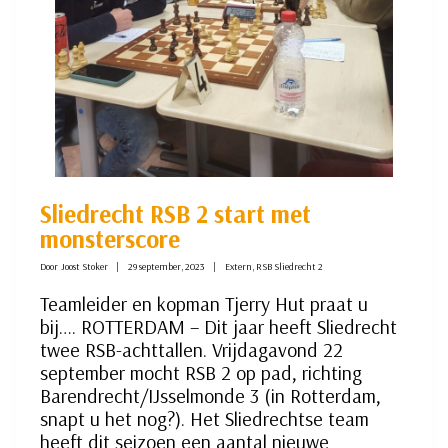
Sliedrecht RSB 2 start met
monsterscore
Door
Joost Stoker
29 september, 2023
Extern
,
RSB Sliedrecht 2
Teamleider en kopman Tjerry Hut praat u
bij…. ROTTERDAM – Dit jaar heeft Sliedrecht
twee RSB-achttallen. Vrijdagavond 22
september mocht RSB 2 op pad, richting
Barendrecht/IJsselmonde 3 (in Rotterdam,
snapt u het nog?). Het Sliedrechtse team
heeft dit seizoen een aantal nieuwe