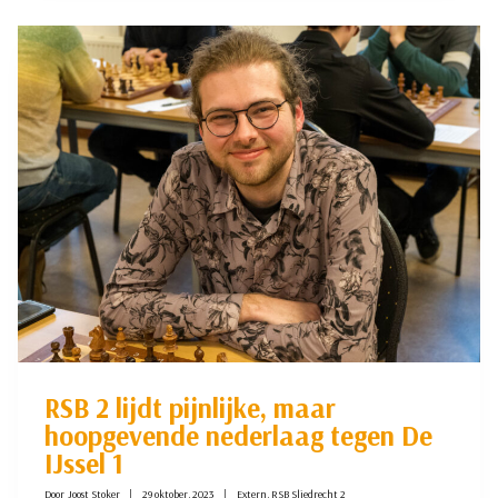
GELIJK
IN
ROTTERDAM
NA
TURBULENTE
VOORBEREIDING
RSB 2 lijdt pijnlijke, maar
hoopgevende nederlaag tegen De
IJssel 1
Door
Joost Stoker
29 oktober, 2023
Extern
,
RSB Sliedrecht 2