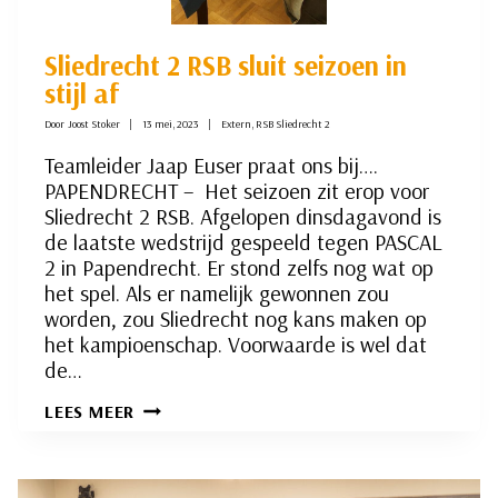
Sliedrecht 2 RSB sluit seizoen in
stijl af
Door
Joost Stoker
13 mei, 2023
Extern
,
RSB Sliedrecht 2
Teamleider Jaap Euser praat ons bij….
PAPENDRECHT – Het seizoen zit erop voor
Sliedrecht 2 RSB. Afgelopen dinsdagavond is
de laatste wedstrijd gespeeld tegen PASCAL
2 in Papendrecht. Er stond zelfs nog wat op
het spel. Als er namelijk gewonnen zou
worden, zou Sliedrecht nog kans maken op
het kampioenschap. Voorwaarde is wel dat
de…
SLIEDRECHT
LEES MEER
2
RSB
SLUIT
SEIZOEN