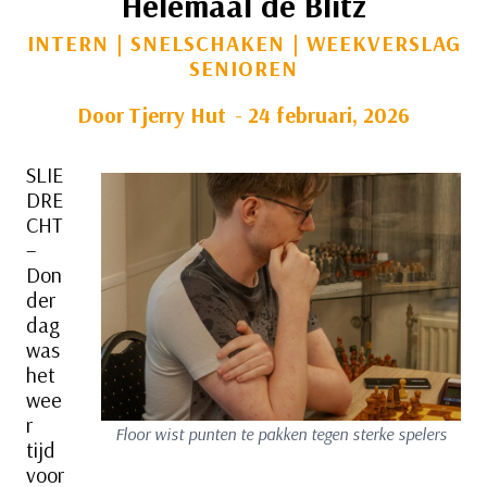
Helemaal de Blitz
INTERN
|
SNELSCHAKEN
|
WEEKVERSLAG
SENIOREN
Door
Tjerry Hut
24 februari, 2026
SLIE
DRE
CHT
–
Don
der
dag
was
het
wee
r
Floor wist punten te pakken tegen sterke spelers
tijd
voor