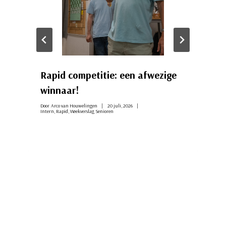
Rapid competitie: een afwezige
winnaar!
Door
Arco van Houwelingen
20 juli, 2026
Intern
,
Rapid
,
Weekverslag Senioren