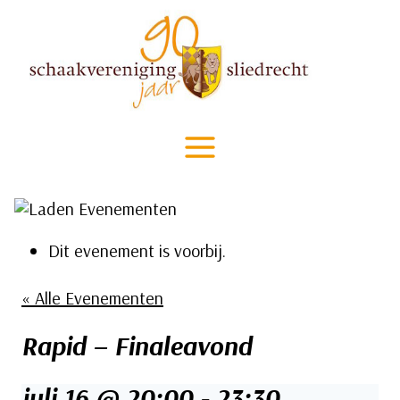
Doorgaan
naar
inhoud
Dit evenement is voorbij.
« Alle Evenementen
Rapid – Finaleavond
juli 16 @ 20:00
-
23:30