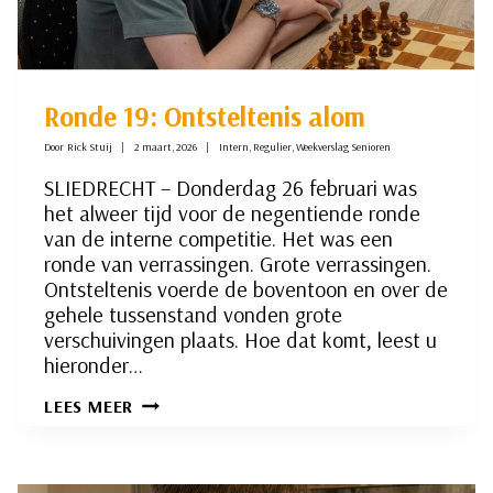
Ronde 19: Ontsteltenis alom
Door
Rick Stuij
2 maart, 2026
Intern
,
Regulier
,
Weekverslag Senioren
SLIEDRECHT – Donderdag 26 februari was
het alweer tijd voor de negentiende ronde
van de interne competitie. Het was een
ronde van verrassingen. Grote verrassingen.
Ontsteltenis voerde de boventoon en over de
gehele tussenstand vonden grote
verschuivingen plaats. Hoe dat komt, leest u
hieronder…
RONDE
LEES MEER
19:
ONTSTELTENIS
ALOM