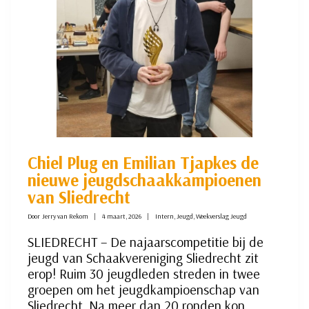
Chiel Plug en Emilian Tjapkes de
nieuwe jeugdschaakkampioenen
van Sliedrecht
Door
Jerry van Rekom
4 maart, 2026
Intern
,
Jeugd
,
Weekverslag Jeugd
SLIEDRECHT – De najaarscompetitie bij de
jeugd van Schaakvereniging Sliedrecht zit
erop! Ruim 30 jeugdleden streden in twee
groepen om het jeugdkampioenschap van
Sliedrecht. Na meer dan 20 ronden kon