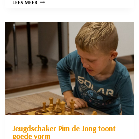
SCHAKEN
LEES MEER
EN
POLITIEK:
KWESTIE
VAN
DE
JUISTE
KEUZES?
Jeugdschaker Pim de Jong toont
goede vorm