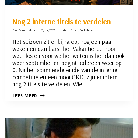
Nog 2 interne titels te verdelen
Door
Marcel Klein
2 juli, 2026
Intern
,
Rapid
,
Snelschaken
Het seizoen zit er bijna op, nog een paar
weken en dan barst het Vakantietoernooi
weer los en voor we het weten is het dan ook
weer september en begint iedereen weer op
0. Na het spannende einde van de interne
competitie en een mooi OKD, zijn er intern
nog 2 titels te verdelen. Wie…
NOG
LEES MEER
2
INTERNE
TITELS
TE
VERDELEN