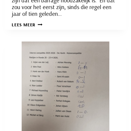
zijn dat een barrage noodzakelijk is. En dat
zou voor het eerst zijn, sinds die regel een
jaar of tien geleden…
SPEELRONDE
LEES MEER
27: EEN
NIEUWE
HISTORISCHE
GEBEURTENIS
IN
AANTOCHT?