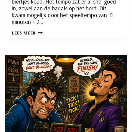
biertjes koud. Het tempo zat er al snel goed
in, zowel aan de bar als op het bord. Dit
kwam mogelijk door het speeltempo van 5
minuten + 2…
ZOMERSE
LEES MEER
SLOTAVOND
SNELSCHAKEN;
EEN
NIEUWE
TITELHOUDER!