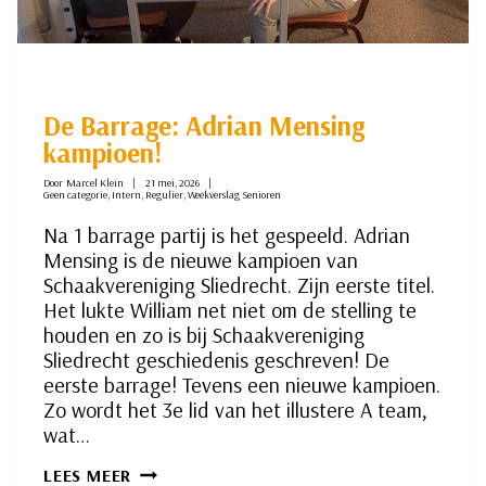
De Barrage: Adrian Mensing
kampioen!
Door
Marcel Klein
21 mei, 2026
Geen categorie
,
Intern
,
Regulier
,
Weekverslag Senioren
Na 1 barrage partij is het gespeeld. Adrian
Mensing is de nieuwe kampioen van
Schaakvereniging Sliedrecht. Zijn eerste titel.
Het lukte William net niet om de stelling te
houden en zo is bij Schaakvereniging
Sliedrecht geschiedenis geschreven! De
eerste barrage! Tevens een nieuwe kampioen.
Zo wordt het 3e lid van het illustere A team,
wat…
DE
LEES MEER