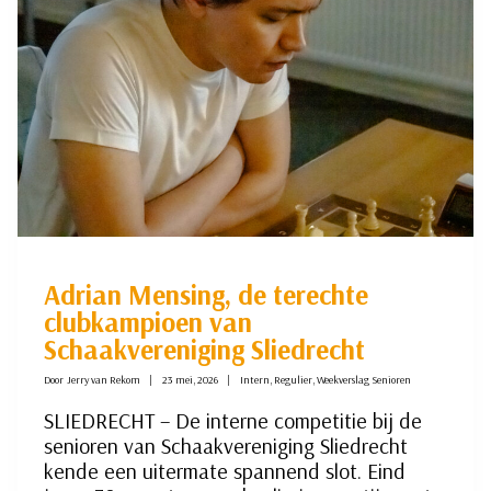
Adrian Mensing, de terechte
clubkampioen van
Schaakvereniging Sliedrecht
Door
Jerry van Rekom
23 mei, 2026
Intern
,
Regulier
,
Weekverslag Senioren
SLIEDRECHT – De interne competitie bij de
senioren van Schaakvereniging Sliedrecht
kende een uitermate spannend slot. Eind