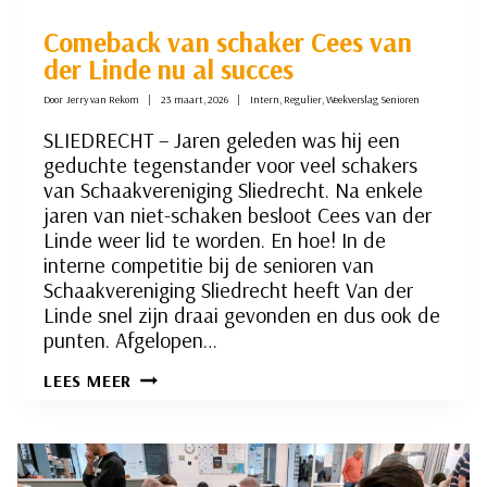
Comeback van schaker Cees van
der Linde nu al succes
Door
Jerry van Rekom
23 maart, 2026
Intern
,
Regulier
,
Weekverslag Senioren
SLIEDRECHT – Jaren geleden was hij een
geduchte tegenstander voor veel schakers
van Schaakvereniging Sliedrecht. Na enkele
jaren van niet-schaken besloot Cees van der
Linde weer lid te worden. En hoe! In de
interne competitie bij de senioren van
Schaakvereniging Sliedrecht heeft Van der
Linde snel zijn draai gevonden en dus ook de
punten. Afgelopen…
COMEBACK
LEES MEER
VAN
SCHAKER
CEES
VAN
DER