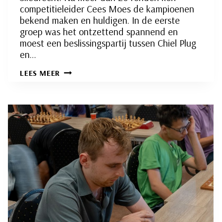
competitieleider Cees Moes de kampioenen
bekend maken en huldigen. In de eerste
groep was het ontzettend spannend en
moest een beslissingspartij tussen Chiel Plug
en…
CHIEL
LEES MEER
PLUG
EN
EMILIAN
TJAPKES
DE
NIEUWE
JEUGDSCHAAKKAMPIOENEN
VAN
SLIEDRECHT