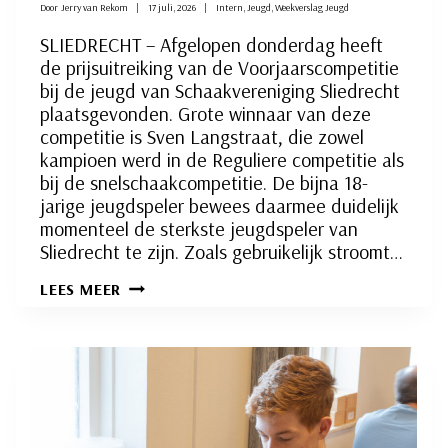
Door
Jerry van Rekom
17 juli, 2026
Intern
,
Jeugd
,
Weekverslag Jeugd
SLIEDRECHT – Afgelopen donderdag heeft
de prijsuitreiking van de Voorjaarscompetitie
bij de jeugd van Schaakvereniging Sliedrecht
plaatsgevonden. Grote winnaar van deze
competitie is Sven Langstraat, die zowel
kampioen werd in de Reguliere competitie als
bij de snelschaakcompetitie. De bijna 18-
jarige jeugdspeler bewees daarmee duidelijk
momenteel de sterkste jeugdspeler van
Sliedrecht te zijn. Zoals gebruikelijk stroomt…
SVEN
LEES MEER
LANGSTRAAT
DE
NIEUWE
SCHAAKJEUGDKAMPIOEN
VAN
SLIEDRECHT