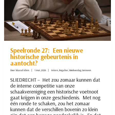
Speelronde 27: Een nieuwe
historische gebeurtenis in
aantocht?
Door
Marcel Klein
1 mei, 2026
Intern
,
Regulier
,
Weekverslag Senioren
SLIEDRECHT – Het zou zomaar kunnen dat
de interne competitie van onze
schaakvereniging een historische voetnoot
gaat krijgen in onze geschiedenis. Met nog
één ronde te schaken, zou het zomaar
kunnen dat de verschillen bovenin zo klein