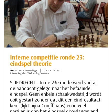
Interne competitie ronde 23:
eindspel theorie
Door
Arco van Houwelingen
27 maart, 2026
Intern
,
Regulier
,
Weekverslag Senioren
SLIEDRECHT – In de 23e ronde werd vooral
de aandacht gelegd naar het befaamde
eindspel. Geen enkele schaakwedstrijd wordt
ooit gestart zonder dat dit een eindresultaat
kent (lijkt bijna Cruijffiaans) en in veel
partijen is dan het eindspel doorslaggevend.