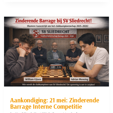
BARRAGE:
ADRIAN
MENSING
KAMPIOEN!
Aankondiging: 21 mei: Zinderende
Barrage Interne Competitie