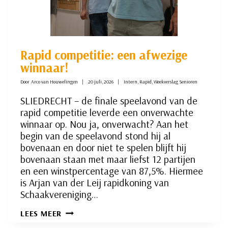
Rapid competitie: een afwezige
winnaar!
Door
Arco van Houwelingen
20 juli, 2026
Intern
,
Rapid
,
Weekverslag Senioren
SLIEDRECHT – de finale speelavond van de
rapid competitie leverde een onverwachte
winnaar op. Nou ja, onverwacht? Aan het
begin van de speelavond stond hij al
bovenaan en door niet te spelen blijft hij
bovenaan staan met maar liefst 12 partijen
en een winstpercentage van 87,5%. Hiermee
is Arjan van der Leij rapidkoning van
Schaakvereniging…
RAPID
LEES MEER
COMPETITIE: