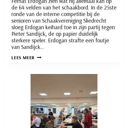
Ferhat Erdogan zien wat hij allemaal kan op
de 64 velden van het schaakbord. In de 25ste
ronde van de interne competitie bij de
senioren van Schaakvereniging Sliedrecht
sloeg Erdogan keihard toe in zijn partij tegen
Pieter Sandijck, de op papier duidelijk
sterkere speler. Erdogan strafte een foutje
van Sandijck…
FERHAT
LEES MEER
ERDOGAN
DOMINEERT
OP
DE
64
VELDEN