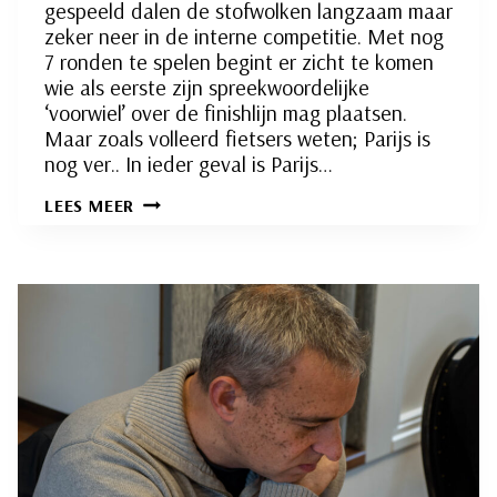
gespeeld dalen de stofwolken langzaam maar
zeker neer in de interne competitie. Met nog
7 ronden te spelen begint er zicht te komen
wie als eerste zijn spreekwoordelijke
‘voorwiel’ over de finishlijn mag plaatsen.
Maar zoals volleerd fietsers weten; Parijs is
nog ver.. In ieder geval is Parijs…
INTERNE
LEES MEER
COMPETITIE
RONDE
21:
IETS
MET
PARIJS…
EEN
VERSLAG
VAN
DE
WIELERWEDSTRIJD
SLIEDRECHT
–
PARIJS