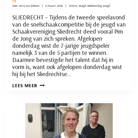
Door
Jerry van Rekom
6 maart, 2026
Intern
,
Jeugd
,
Weekverslag Jeugd
SLIEDRECHT – Tijdens de tweede speelavond
van de snelschaakcompetitie bij de jeugd van
Schaakvereniging Sliedrecht deed vooral Pim
de Jong van zich spreken. Afgelopen
donderdag wist de 7-jarige jeugdspeler
namelijk 3 van de 5 partijen te winnen.
Daarmee bevestigde het talent dat hij in
vorm is, want ook afgelopen donderdag wist
hij bij het Sliedrechtse…
JEUGDSCHAKER
LEES MEER
PIM
DE
JONG
TOONT
GOEDE
VORM