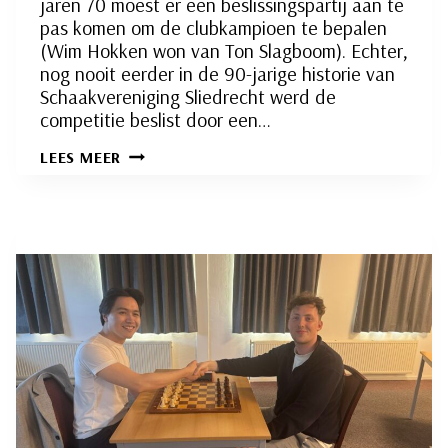
jaren 70 moest er een beslissingspartij aan te
pas komen om de clubkampioen te bepalen
(Wim Hokken won van Ton Slagboom). Echter,
nog nooit eerder in de 90-jarige historie van
Schaakvereniging Sliedrecht werd de
competitie beslist door een…
ADRIAN
LEES MEER
MENSING,
DE
TERECHTE
CLUBKAMPIOEN
VAN
SCHAAKVERENIGING
SLIEDRECHT