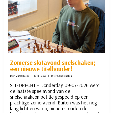
Zomerse slotavond snelschaken;
een nieuwe titelhouder!
Door
Marcel Klein
10 juli, 2026
Intern
,
Snelschaken
SLIEDRECHT – Donderdag 09-07-2026 werd
de laatste speelavond van de
snelschaakcompetitie gespeeld op een
prachtige zomeravond. Buiten was het nog
lang licht en warm, binnen stonden de