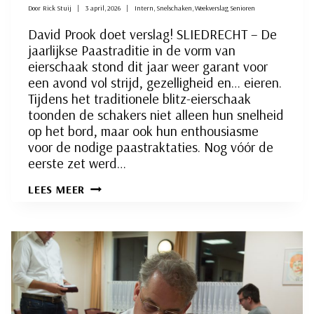
Door
Rick Stuij
3 april, 2026
Intern
,
Snelschaken
,
Weekverslag Senioren
David Prook doet verslag! SLIEDRECHT – De
jaarlijkse Paastraditie in de vorm van
eierschaak stond dit jaar weer garant voor
een avond vol strijd, gezelligheid en… eieren.
Tijdens het traditionele blitz-eierschaak
toonden de schakers niet alleen hun snelheid
op het bord, maar ook hun enthousiasme
voor de nodige paastraktaties. Nog vóór de
eerste zet werd…
WIE
LEES MEER
WINT,
DIE
EET:
EIERSCHAAK
IN
VOLLE
VAART