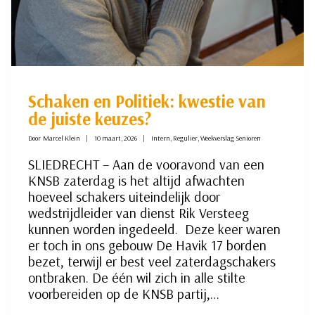
Schaken en Politiek: kwestie van
de juiste keuzes?
Door
Marcel Klein
10 maart, 2026
Intern
,
Regulier
,
Weekverslag Senioren
SLIEDRECHT – Aan de vooravond van een
KNSB zaterdag is het altijd afwachten
hoeveel schakers uiteindelijk door
wedstrijdleider van dienst Rik Versteeg
kunnen worden ingedeeld. Deze keer waren
er toch in ons gebouw De Havik 17 borden
bezet, terwijl er best veel zaterdagschakers
ontbraken. De één wil zich in alle stilte
voorbereiden op de KNSB partij,…