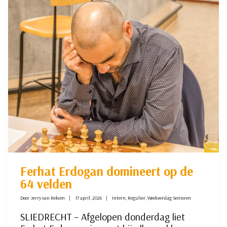
JOURNALISTIEK
VAN
DE
BOVENSTE
PLANK
Ferhat Erdogan domineert op de
64 velden
Door
Jerry van Rekom
17 april, 2026
Intern
,
Regulier
,
Weekverslag Senioren
SLIEDRECHT – Afgelopen donderdag liet