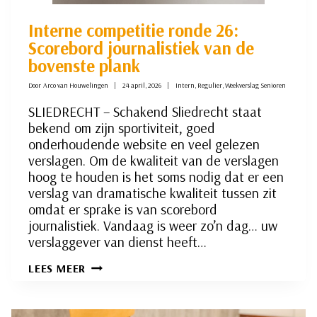
Interne competitie ronde 26:
Scorebord journalistiek van de
bovenste plank
Door
Arco van Houwelingen
24 april, 2026
Intern
,
Regulier
,
Weekverslag Senioren
SLIEDRECHT – Schakend Sliedrecht staat
bekend om zijn sportiviteit, goed
onderhoudende website en veel gelezen
verslagen. Om de kwaliteit van de verslagen
hoog te houden is het soms nodig dat er een
verslag van dramatische kwaliteit tussen zit
omdat er sprake is van scorebord
journalistiek. Vandaag is weer zo’n dag… uw
verslaggever van dienst heeft…
INTERNE
LEES MEER
COMPETITIE
RONDE
26:
SCOREBORD