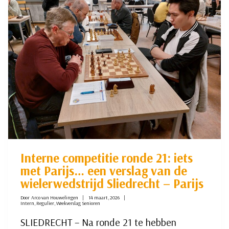
LINDE
NU
AL
SUCCES
Interne competitie ronde 21: iets
met Parijs… een verslag van de
wielerwedstrijd Sliedrecht – Parijs
Door
Arco van Houwelingen
14 maart, 2026
Intern
,
Regulier
,
Weekverslag Senioren
SLIEDRECHT – Na ronde 21 te hebben