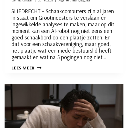
Door
Marcel Klein
20 mei, 2026
Algemeen
,
Intern
,
Regulier
SLIEDRECHT – Schaakcomputers zijn al jaren
in staat om Grootmeesters te verslaan en
ingewikkelde analyses te maken, maar op dit
moment kan een AI-robot nog niet eens een
goed schaakbord op een plaatje zetten. En
dat voor een schaakvereniging, maar goed,
het plaatje wat een mede-bestuurslid heeft
gemaakt en wat na 5 pogingen nog niet…
AANKONDIGING:
LEES MEER
21
MEI:
ZINDERENDE
BARRAGE
INTERNE
COMPETITIE