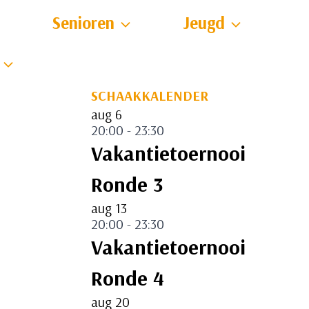
Senioren
Jeugd
SCHAAKKALENDER
aug
6
20:00
-
23:30
Vakantietoernooi
Ronde 3
aug
13
20:00
-
23:30
Vakantietoernooi
Ronde 4
aug
20