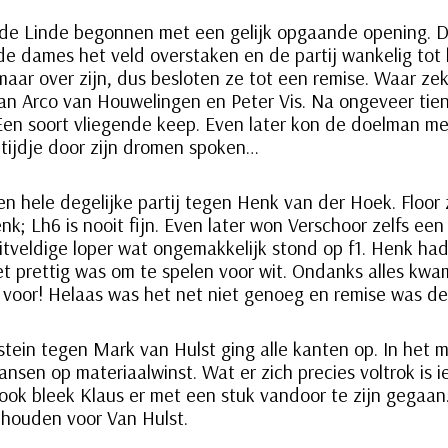
 de Linde begonnen met een gelijk opgaande opening. D
de dames het veld overstaken en de partij wankelig tot
maar over zijn, dus besloten ze tot een remise. Waar ze
n Arco van Houwelingen en Peter Vis. Na ongeveer tien 
Een soort vliegende keep. Even later kon de doelman m
n tijdje door zijn dromen spoken…
en hele degelijke partij tegen Henk van der Hoek. Floor 
; Lh6 is nooit fijn. Even later won Verschoor zelfs een
itveldige loper wat ongemakkelijk stond op f1. Henk had
et prettig was om te spelen voor wit. Ondanks alles kwam
 voor! Helaas was het net niet genoeg en remise was de 
stein tegen Mark van Hulst ging alle kanten op. In het 
nsen op materiaalwinst. Wat er zich precies voltrok is 
rook bleek Klaus er met een stuk vandoor te zijn gegaa
 houden voor Van Hulst.