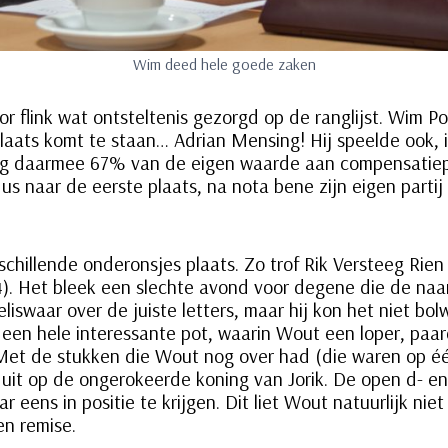
Wim deed hele goede zaken
 flink wat ontsteltenis gezorgd op de ranglijst. Wim Po
plaats komt te staan… Adrian Mensing! Hij speelde ook, 
eeg daarmee 67% van de eigen waarde aan compensatiepun
s naar de eerste plaats, na nota bene zijn eigen partij
chillende onderonsjes plaats. Zo trof Rik Versteeg Rien
4). Het bleek een slechte avond voor degene die de naam 
eliswaar over de juiste letters, maar hij kon het niet b
een hele interessante pot, waarin Wout een loper, paard
Met de stukken die Wout nog over had (die waren op één
uit op de ongerokeerde koning van Jorik. De open d- en 
 eens in positie te krijgen. Dit liet Wout natuurlijk niet 
en remise.