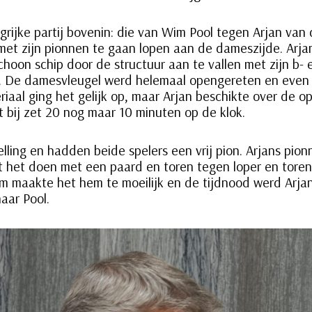
rijke partij bovenin: die van Wim Pool tegen Arjan van d
met zijn pionnen te gaan lopen aan de dameszijde. Arja
oon schip door de structuur aan te vallen met zijn b- e
me. De damesvleugel werd helemaal opengereten en even
iaal ging het gelijk op, maar Arjan beschikte over de ope
t bij zet 20 nog maar 10 minuten op de klok.
elling en hadden beide spelers een vrij pion. Arjans pi
t het doen met een paard en toren tegen loper en toren
m maakte het hem te moeilijk en de tijdnood werd Arjan
aar Pool.