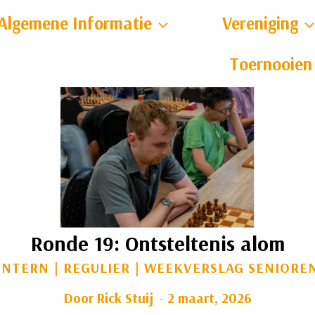
Algemene Informatie
Vereniging
Toernooien
Ronde 19: Ontsteltenis alom
INTERN
|
REGULIER
|
WEEKVERSLAG SENIORE
Door
Rick Stuij
2 maart, 2026