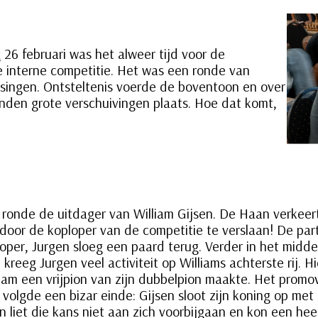
6 februari was het alweer tijd voor de
 interne competitie. Het was een ronde van
ssingen. Ontsteltenis voerde de boventoon en over
nden grote verschuivingen plaats. Hoe dat komt,
ronde de uitdager van William Gijsen. De Haan verkeer
oor de koploper van de competitie te verslaan! De partij
 loper, Jurgen sloeg een paard terug. Verder in het mid
kreeg Jurgen veel activiteit op Williams achterste rij. Hi
iam een vrijpion van zijn dubbelpion maakte. Het promov
 volgde een bizar einde: Gijsen sloot zijn koning op met 
n liet die kans niet aan zich voorbijgaan en kon een heel