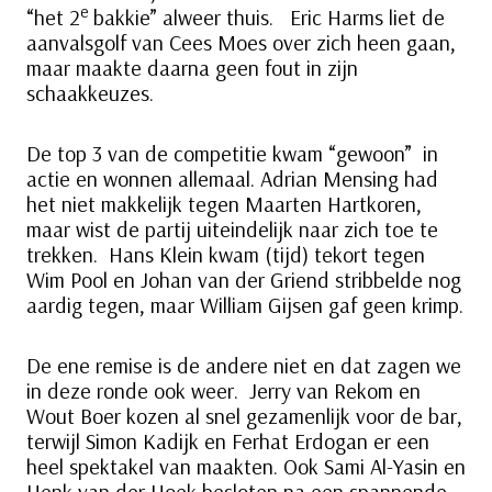
e
“het 2
bakkie” alweer thuis. Eric Harms liet de
aanvalsgolf van Cees Moes over zich heen gaan,
maar maakte daarna geen fout in zijn
schaakkeuzes.
De top 3 van de competitie kwam “gewoon” in
actie en wonnen allemaal. Adrian Mensing had
het niet makkelijk tegen Maarten Hartkoren,
maar wist de partij uiteindelijk naar zich toe te
trekken. Hans Klein kwam (tijd) tekort tegen
Wim Pool en Johan van der Griend stribbelde nog
aardig tegen, maar William Gijsen gaf geen krimp.
De ene remise is de andere niet en dat zagen we
in deze ronde ook weer. Jerry van Rekom en
Wout Boer kozen al snel gezamenlijk voor de bar,
terwijl Simon Kadijk en Ferhat Erdogan er een
heel spektakel van maakten. Ook Sami Al-Yasin en
Henk van der Hoek besloten na een spannende