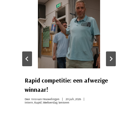
Rapid competitie: een afwezige
winnaar!
Door
Arco van Houwelingen
20 juli, 2026
Intern
,
Rapid
,
Weekverslag Senioren