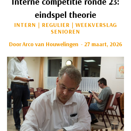
Interne competitie ronde 23:
eindspel theorie
INTERN
|
REGULIER
|
WEEKVERSLAG
SENIOREN
Door
Arco van Houwelingen
27 maart, 2026