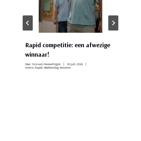
Rapid competitie: een afwezige
winnaar!
Door
Arco van Houwelingen
20 juli, 2026
Intern
,
Rapid
,
Weekverslag Senioren