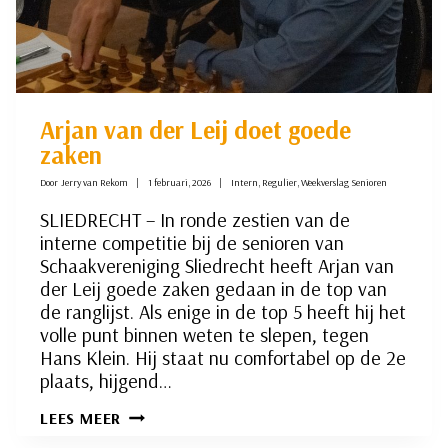
Arjan van der Leij doet goede
zaken
Door
Jerry van Rekom
1 februari, 2026
Intern
,
Regulier
,
Weekverslag Senioren
SLIEDRECHT – In ronde zestien van de
interne competitie bij de senioren van
Schaakvereniging Sliedrecht heeft Arjan van
der Leij goede zaken gedaan in de top van
de ranglijst. Als enige in de top 5 heeft hij het
volle punt binnen weten te slepen, tegen
Hans Klein. Hij staat nu comfortabel op de 2e
plaats, hijgend…
ARJAN
LEES MEER
VAN