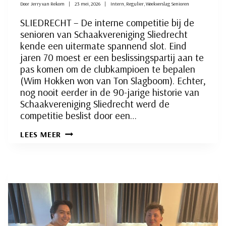
Door
Jerry van Rekom
23 mei, 2026
Intern
,
Regulier
,
Weekverslag Senioren
SLIEDRECHT – De interne competitie bij de
senioren van Schaakvereniging Sliedrecht
kende een uitermate spannend slot. Eind
jaren 70 moest er een beslissingspartij aan te
pas komen om de clubkampioen te bepalen
(Wim Hokken won van Ton Slagboom). Echter,
nog nooit eerder in de 90-jarige historie van
Schaakvereniging Sliedrecht werd de
competitie beslist door een…
ADRIAN
LEES MEER
MENSING,
DE
TERECHTE
CLUBKAMPIOEN
VAN
SCHAAKVERENIGING
SLIEDRECHT