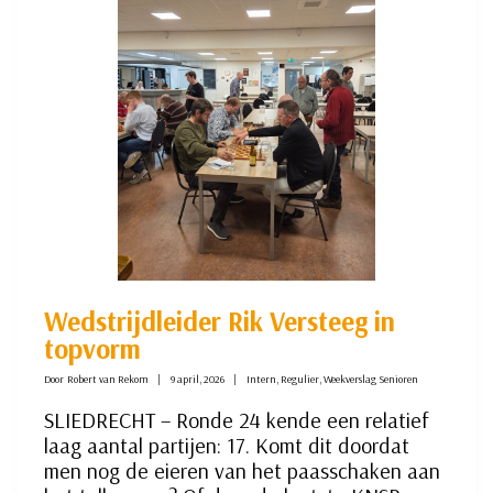
Wedstrijdleider Rik Versteeg in
topvorm
Door
Robert van Rekom
9 april, 2026
Intern
,
Regulier
,
Weekverslag Senioren
SLIEDRECHT – Ronde 24 kende een relatief
laag aantal partijen: 17. Komt dit doordat
men nog de eieren van het paasschaken aan