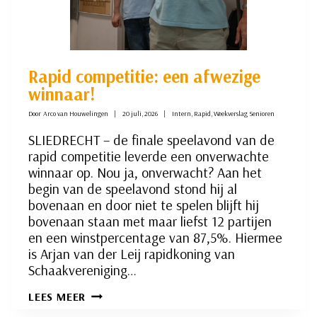
Rapid competitie: een afwezige
winnaar!
Door
Arco van Houwelingen
20 juli, 2026
Intern
,
Rapid
,
Weekverslag Senioren
SLIEDRECHT – de finale speelavond van de
rapid competitie leverde een onverwachte
winnaar op. Nou ja, onverwacht? Aan het
begin van de speelavond stond hij al
bovenaan en door niet te spelen blijft hij
bovenaan staan met maar liefst 12 partijen
en een winstpercentage van 87,5%. Hiermee
is Arjan van der Leij rapidkoning van
Schaakvereniging…
RAPID
LEES MEER
COMPETITIE: