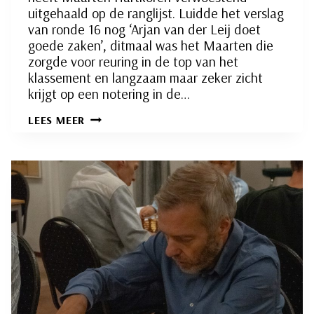
uitgehaald op de ranglijst. Luidde het verslag
van ronde 16 nog ‘Arjan van der Leij doet
goede zaken’, ditmaal was het Maarten die
zorgde voor reuring in de top van het
klassement en langzaam maar zeker zicht
krijgt op een notering in de…
INTERNE
LEES MEER
COMPETITIE
RONDE
17:
MAARTEN
HARTKOREN
SLAAT
VERWOESTEND
TOE
IN
DE
TOP!