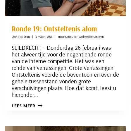
Ronde 19: Ontsteltenis alom
Door
Rick Stuij
2 maart, 2026
Intern
,
Regulier
,
Weekverslag Senioren
SLIEDRECHT – Donderdag 26 februari was
het alweer tijd voor de negentiende ronde
van de interne competitie. Het was een
ronde van verrassingen. Grote verrassingen.
Ontsteltenis voerde de boventoon en over de
gehele tussenstand vonden grote
verschuivingen plaats. Hoe dat komt, leest u
hieronder…
RONDE
LEES MEER
19:
ONTSTELTENIS
ALOM