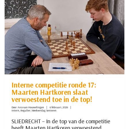
NAAR
HUIS
Interne competitie ronde 17:
Maarten Hartkoren slaat
verwoestend toe in de top!
Door
Arco van Houwelingen
6 februari, 2026
Intern
,
Regulier
,
Weekverslag Senioren
SLIEDRECHT – In de top van de competitie
heeft Maarten Hartkoren verwoestend