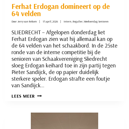
Ferhat Erdogan domineert op de
64 velden
Door
Jerry van Rekom
17 april, 2026
Intern
,
Regulier
,
Weekverslag Senioren
SLIEDRECHT – Afgelopen donderdag liet
Ferhat Erdogan zien wat hij allemaal kan op
de 64 velden van het schaakbord. In de 25ste
ronde van de interne competitie bij de
senioren van Schaakvereniging Sliedrecht
sloeg Erdogan keihard toe in zijn partij tegen
Pieter Sandijck, de op papier duidelijk
sterkere speler. Erdogan strafte een foutje
van Sandijck…
FERHAT
LEES MEER
ERDOGAN
DOMINEERT
OP
DE
64
VELDEN