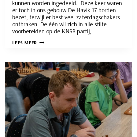
kunnen worden ingedeeld. Deze keer waren
er toch in ons gebouw De Havik 17 borden
bezet, terwijl er best veel zaterdagschakers
ontbraken. De één wil zich in alle stilte
voorbereiden op de KNSB partij,…
SCHAKEN
LEES MEER
EN
POLITIEK:
KWESTIE
VAN
DE
JUISTE
KEUZES?