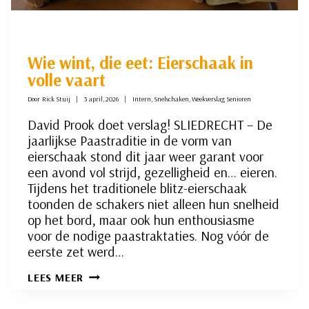
Wie wint, die eet: Eierschaak in
volle vaart
Door
Rick Stuij
3 april, 2026
Intern
,
Snelschaken
,
Weekverslag Senioren
David Prook doet verslag! SLIEDRECHT – De
jaarlijkse Paastraditie in de vorm van
eierschaak stond dit jaar weer garant voor
een avond vol strijd, gezelligheid en… eieren.
Tijdens het traditionele blitz-eierschaak
toonden de schakers niet alleen hun snelheid
op het bord, maar ook hun enthousiasme
voor de nodige paastraktaties. Nog vóór de
eerste zet werd…
WIE
LEES MEER
WINT,
DIE