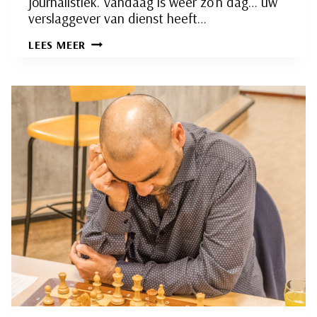
journalistiek. Vandaag is weer zo’n dag… uw
verslaggever van dienst heeft…
INTERNE
LEES MEER
COMPETITIE
RONDE
26:
SCOREBORD
JOURNALISTIEK
VAN
DE
BOVENSTE
PLANK