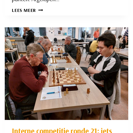
COMEBACK
LEES MEER
VAN
SCHAKER
CEES
VAN
DER
LINDE
NU
AL
SUCCES
Interne competitie ronde 21: iets