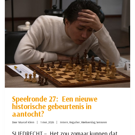
HISTORISCHE
AFSLUITING….
(VOLGT
NOG)
Speelronde 27: Een nieuwe
historische gebeurtenis in
aantocht?
Door
Marcel Klein
1 mei, 2026
Intern
,
Regulier
,
Weekverslag Senioren
SLIEDRECHT – Het zou zomaar kunnen dat