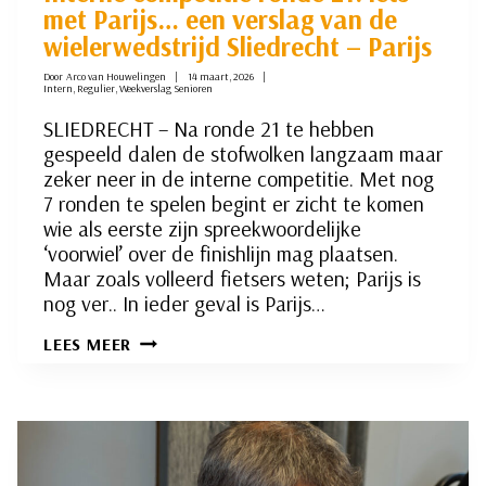
met Parijs… een verslag van de
wielerwedstrijd Sliedrecht – Parijs
Door
Arco van Houwelingen
14 maart, 2026
Intern
,
Regulier
,
Weekverslag Senioren
SLIEDRECHT – Na ronde 21 te hebben
gespeeld dalen de stofwolken langzaam maar
zeker neer in de interne competitie. Met nog
7 ronden te spelen begint er zicht te komen
wie als eerste zijn spreekwoordelijke
‘voorwiel’ over de finishlijn mag plaatsen.
Maar zoals volleerd fietsers weten; Parijs is
nog ver.. In ieder geval is Parijs…
INTERNE
LEES MEER
COMPETITIE
RONDE
21:
IETS
MET
PARIJS…
EEN