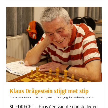
DER
LEIJ
DOET
GOEDE
ZAKEN
Klaus Drägestein stijgt met stip
Door
Jerry van Rekom
23 januari, 2026
Intern
,
Regulier
,
Weekverslag Senioren
SLIEDRECHT – Hij is één van de oudste leden