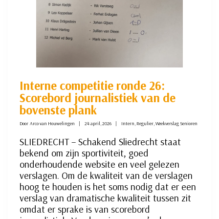
Interne competitie ronde 26:
Scorebord journalistiek van de
bovenste plank
Door
Arco van Houwelingen
24 april, 2026
Intern
,
Regulier
,
Weekverslag Senioren
SLIEDRECHT – Schakend Sliedrecht staat
bekend om zijn sportiviteit, goed
onderhoudende website en veel gelezen
verslagen. Om de kwaliteit van de verslagen
hoog te houden is het soms nodig dat er een
verslag van dramatische kwaliteit tussen zit
omdat er sprake is van scorebord