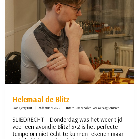
Helemaal de Blitz
Door
Tjerry Hut
24 februari, 2026
Intern
,
Snelschaken
,
Weekverslag Senioren
SLIEDRECHT – Donderdag was het weer tijd
voor een avondje Blitz! 5+2 is het perfecte
tempo om niet écht te kunnen rekenen maar