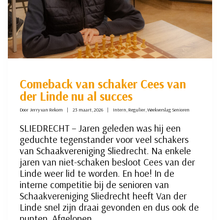
Comeback van schaker Cees van
der Linde nu al succes
Door
Jerry van Rekom
23 maart, 2026
Intern
,
Regulier
,
Weekverslag Senioren
SLIEDRECHT – Jaren geleden was hij een
geduchte tegenstander voor veel schakers
van Schaakvereniging Sliedrecht. Na enkele
jaren van niet-schaken besloot Cees van der
Linde weer lid te worden. En hoe! In de
interne competitie bij de senioren van
Schaakvereniging Sliedrecht heeft Van der
Linde snel zijn draai gevonden en dus ook de
punten. Afgelopen…