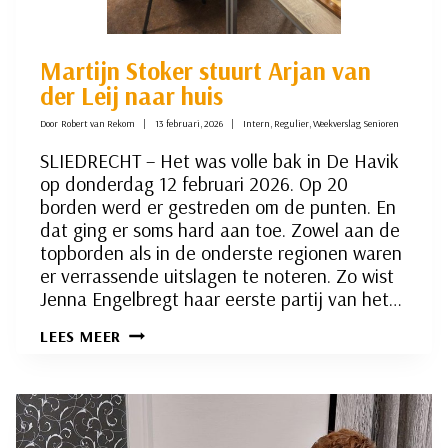
Martijn Stoker stuurt Arjan van
der Leij naar huis
Door
Robert van Rekom
13 februari, 2026
Intern
,
Regulier
,
Weekverslag Senioren
SLIEDRECHT – Het was volle bak in De Havik
op donderdag 12 februari 2026. Op 20
borden werd er gestreden om de punten. En
dat ging er soms hard aan toe. Zowel aan de
topborden als in de onderste regionen waren
er verrassende uitslagen te noteren. Zo wist
Jenna Engelbregt haar eerste partij van het…
MARTIJN
LEES MEER
STOKER
STUURT
ARJAN
VAN
DER
LEIJ