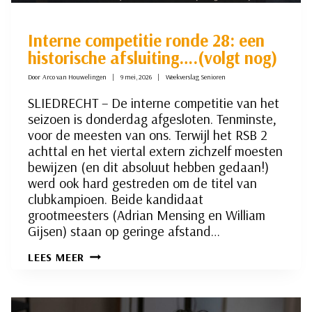
Interne competitie ronde 28: een
historische afsluiting….(volgt nog)
Door
Arco van Houwelingen
9 mei, 2026
Weekverslag Senioren
SLIEDRECHT – De interne competitie van het
seizoen is donderdag afgesloten. Tenminste,
voor de meesten van ons. Terwijl het RSB 2
achttal en het viertal extern zichzelf moesten
bewijzen (en dit absoluut hebben gedaan!)
werd ook hard gestreden om de titel van
clubkampioen. Beide kandidaat
grootmeesters (Adrian Mensing en William
Gijsen) staan op geringe afstand…
INTERNE
LEES MEER
COMPETITIE
RONDE
28:
EEN