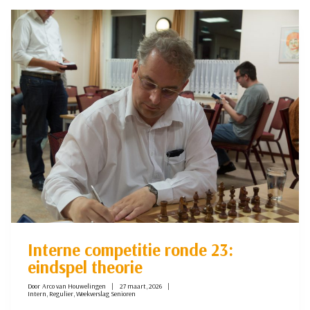
EET:
EIERSCHAAK
IN
VOLLE
VAART
Interne competitie ronde 23:
eindspel theorie
Door
Arco van Houwelingen
27 maart, 2026
Intern
,
Regulier
,
Weekverslag Senioren