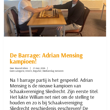
De Barrage: Adrian Mensing
kampioen!
Door
Marcel Klein
21 mei, 2026
Geen categorie
,
Intern
,
Regulier
,
Weekverslag Senioren
Na 1 barrage partij is het gespeeld. Adrian
Mensing is de nieuwe kampioen van
Schaakvereniging Sliedrecht. Zijn eerste titel.
Het lukte William net niet om de stelling te
houden en zo is bij Schaakvereniging
Sliedrecht geschiedenis geschreven! De