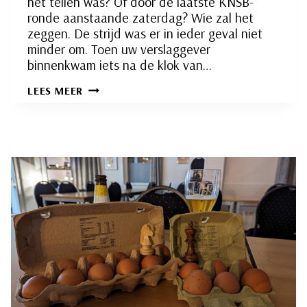
het tellen was? Of door de laatste KNSB-
ronde aanstaande zaterdag? Wie zal het
zeggen. De strijd was er in ieder geval niet
minder om. Toen uw verslaggever
binnenkwam iets na de klok van…
WEDSTRIJDLEIDER
LEES MEER
RIK
VERSTEEG
IN
TOPVORM