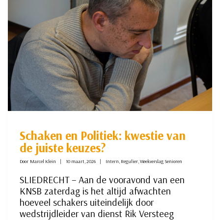
VERSLAG
VAN
DE
WIELERWEDSTRIJD
SLIEDRECHT
–
PARIJS
Schaken en Politiek: kwestie van
de juiste keuzes?
Door
Marcel Klein
10 maart, 2026
Intern
,
Regulier
,
Weekverslag Senioren
SLIEDRECHT – Aan de vooravond van een
KNSB zaterdag is het altijd afwachten
hoeveel schakers uiteindelijk door
wedstrijdleider van dienst Rik Versteeg