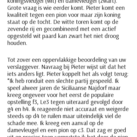
koningsvleugel (wit) en damevleugel (zwart).
Grote vraag is wie eerder komt. Pieter komt een
kwaliteit tegen een pion voor maar zijn koning
staat op de tocht. De witte toren komt op de
zevende rij en gecombineerd met een actief
opgesteld wit paard kan zwart het niet droog
houden.
Tot zover een oppervlakkige beoordeling van uw
verslaggever. Navraag bij Pieter wijst uit dat het
iets anders ligt. Pieter koppelt het als volgt terug:
“Ik heb ronduit een slechte partij gespeeld. Ik
speel alweer jaren de Siciliaanse Najdorf maar
kreeg ongeveer voor het eerst de populaire
opstelling f3, Le3 tegen uiteraard gevolgd door
g4 en h4. Ik reageerde niet accuraat en weigerde
steeds op d4 te ruilen maar uiteindelijk viel de
schade mee. Ik kreeg een aanval op de
damevleugel en een pion op c3. Dat zag er goed
uit en precies toen verprutste ik het door de pion