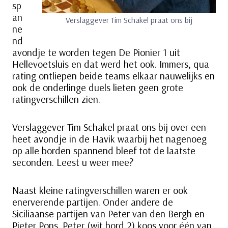
sp
an
Verslaggever Tim Schakel praat ons bij
ne
nd
avondje te worden tegen De Pionier 1 uit
Hellevoetsluis en dat werd het ook. Immers, qua
rating ontliepen beide teams elkaar nauwelijks en
ook de onderlinge duels lieten geen grote
ratingverschillen zien.
Verslaggever Tim Schakel praat ons bij over een
heet avondje in de Havik waarbij het nagenoeg
op alle borden spannend bleef tot de laatste
seconden. Leest u weer mee?
Naast kleine ratingverschillen waren er ook
enerverende partijen. Onder andere de
Siciliaanse partijen van Peter van den Bergh en
Pieter Pons. Peter (wit bord 2) koos voor één van