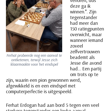
verloren, dus
deze ga ik
winnen.”. Zijn
tegenstander
had meer dan
150 ratingpunten
overwicht, maar
wanneer iemand
zoveel
zelfvertrouwen
Ferhat probeerde nog een aanval te
beademt als
ontketenen, terwijl Jesse zich
Jesse die avond
klaarmaakte voor het eindspel
had… Een partij
om trots op te
zijn, waarin een pion gewonnen werd,
afgewikkeld is en een eindspel met
computerperfectie is uitgespeeld.
Ferhat Erdogan had aan bord 5 tegen een veel
sterkere tegenstander een leuke aanval