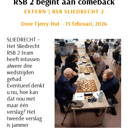
RSB 2 begint aan comeback
EXTERN
|
RSB SLIEDRECHT 2
Door
Tjerry Hut
15 februari, 2026
SLIEDRECHT –
Het Sliedrecht
RSB 2 team
heeft intussen
alweer drie
wedstrijden
gehad.
Eventueel denkt
u nu, hoe kan
dat nou met
maar één
verslag? Het
tweede verslag
is jammer