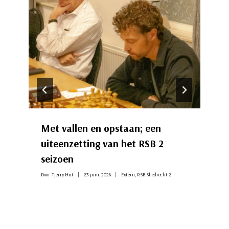
Met vallen en opstaan; een
uiteenzetting van het RSB 2
seizoen
Door
Tjerry Hut
23 juni, 2026
Extern
,
RSB Sliedrecht 2