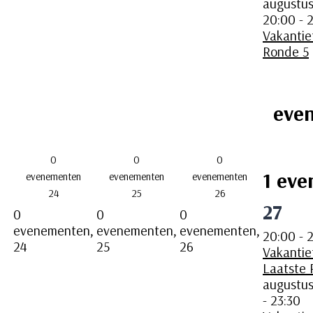
augustu
20:00
-
2
Vakantie
Ronde 5
eve
0
0
0
1 eve
evenementen
evenementen
evenementen
24
25
26
27
0
0
0
evenementen,
evenementen,
evenementen,
20:00
-
2
24
25
26
Vakantie
Laatste
augustus
-
23:30