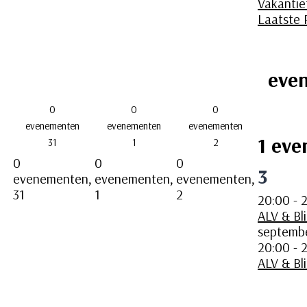
Vakantie
Laatste
eve
0
0
0
evenementen
evenementen
evenementen
1 eve
31
1
2
0
0
0
3
evenementen,
evenementen,
evenementen,
31
1
2
20:00
-
2
ALV & Bli
septemb
20:00
-
2
ALV & Bli