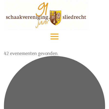
Doorgaan
naar
inhoud
42 evenementen gevonden.