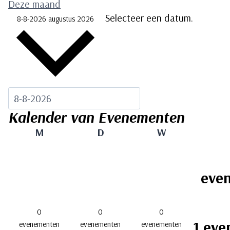
Deze maand
Selecteer een datum.
8-8-2026
augustus 2026
Kalender van Evenementen
maandag
dinsdag
woensdag
M
D
W
eve
0
0
0
1 eve
evenementen
evenementen
evenementen