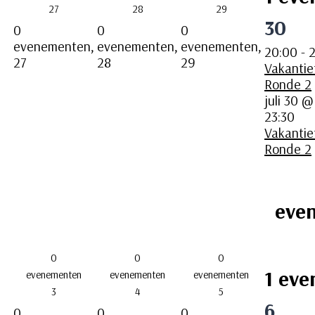
27
28
29
30
0
0
0
evenementen,
evenementen,
evenementen,
20:00
-
2
27
28
29
Vakantie
Ronde 2
juli 30 
23:30
Vakantie
Ronde 2
eve
0
0
0
1 eve
evenementen
evenementen
evenementen
3
4
5
6
0
0
0