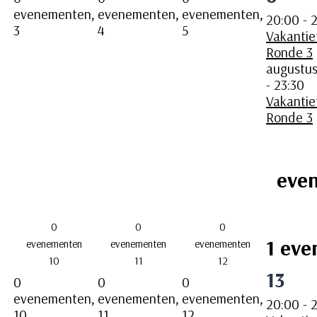
evenementen,
evenementen,
evenementen,
20:00
-
2
3
4
5
Vakantie
Ronde 3
augustus
-
23:30
Vakantie
Ronde 3
eve
0
0
0
1 eve
evenementen
evenementen
evenementen
10
11
12
13
0
0
0
evenementen,
evenementen,
evenementen,
20:00
-
2
10
11
12