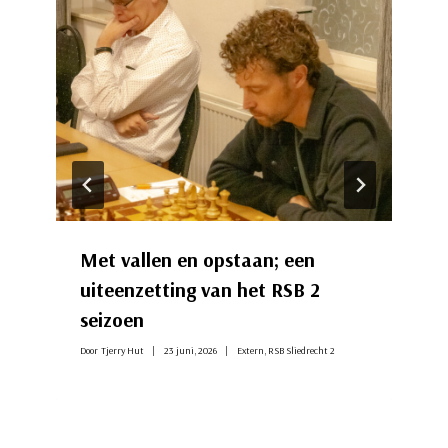
Met vallen en opstaan; een
uiteenzetting van het RSB 2
seizoen
Door
Tjerry Hut
23 juni, 2026
Extern
,
RSB Sliedrecht 2