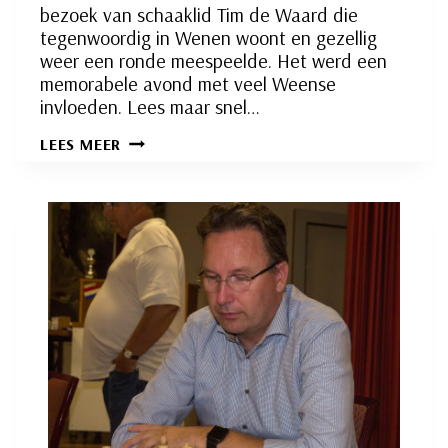
bezoek van schaaklid Tim de Waard die
tegenwoordig in Wenen woont en gezellig
weer een ronde meespeelde. Het werd een
memorabele avond met veel Weense
invloeden. Lees maar snel…
INTERNE
LEES MEER
COMPETITIE
RONDE
2:
EEN
AVOND
MET
WEENSE
VERRASSINGEN…