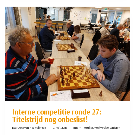
BERGH
OPNIEUW
CLUBKAMPIOEN
Interne competitie ronde 27:
Titelstrijd nog onbeslist!
Door
Arco van Houwelingen
13 mei, 2025
Intern
,
Regulier
,
Weekverslag Senioren