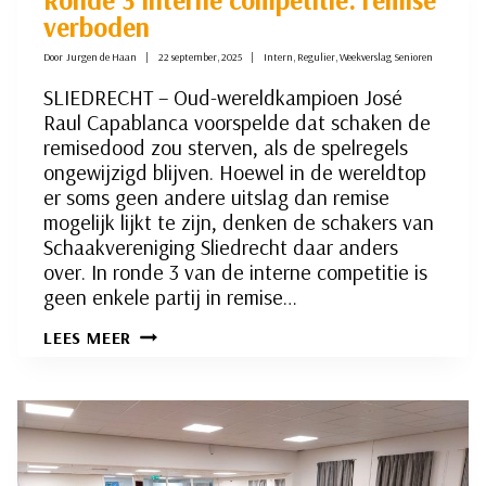
verboden
Door
Jurgen de Haan
22 september, 2025
Intern
,
Regulier
,
Weekverslag Senioren
SLIEDRECHT – Oud-wereldkampioen José
Raul Capablanca voorspelde dat schaken de
remisedood zou sterven, als de spelregels
ongewijzigd blijven. Hoewel in de wereldtop
er soms geen andere uitslag dan remise
mogelijk lijkt te zijn, denken de schakers van
Schaakvereniging Sliedrecht daar anders
over. In ronde 3 van de interne competitie is
geen enkele partij in remise…
RONDE
LEES MEER
3
INTERNE
COMPETITIE:
REMISE
VERBODEN