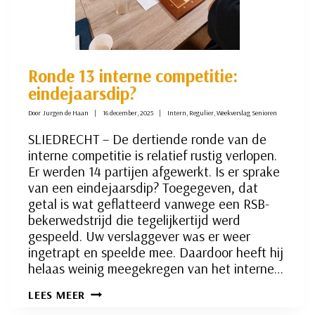
Ronde 13 interne competitie:
eindejaarsdip?
Door
Jurgen de Haan
16 december, 2025
Intern
,
Regulier
,
Weekverslag Senioren
SLIEDRECHT – De dertiende ronde van de
interne competitie is relatief rustig verlopen.
Er werden 14 partijen afgewerkt. Is er sprake
van een eindejaarsdip? Toegegeven, dat
getal is wat geflatteerd vanwege een RSB-
bekerwedstrijd die tegelijkertijd werd
gespeeld. Uw verslaggever was er weer
ingetrapt en speelde mee. Daardoor heeft hij
helaas weinig meegekregen van het interne…
RONDE
LEES MEER
13