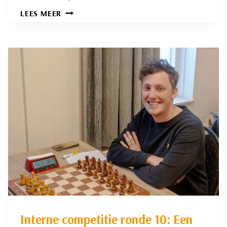
INTERNE
LEES MEER
COMPETITIE
RONDE
11:
EEN
FEEST
TUSSEN
DE
FEESTEN!
Interne competitie ronde 10: Een