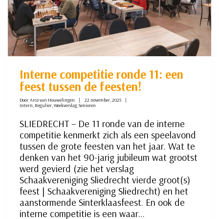
Interne competitie ronde 11: een
feest tussen de feesten!
Door
Arco van Houwelingen
22 november, 2025
Intern
,
Regulier
,
Weekverslag Senioren
SLIEDRECHT – De 11 ronde van de interne
competitie kenmerkt zich als een speelavond
tussen de grote feesten van het jaar. Wat te
denken van het 90-jarig jubileum wat grootst
werd gevierd (zie het verslag
Schaakvereniging Sliedrecht vierde groot(s)
feest | Schaakvereniging Sliedrecht) en het
aanstormende Sinterklaasfeest. En ook de
interne competitie is een waar…