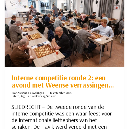
Interne competitie ronde 2: een
avond met Weense verrassingen…
Door
Arco van Houwelingen
17 september, 2025
Intern
,
Regulier
,
Weekverslag Senioren
SLIEDRECHT – De tweede ronde van de
interne competitie was een waar feest voor
de internationale liefhebbers van het
schaken. De Havik werd vereerd met een