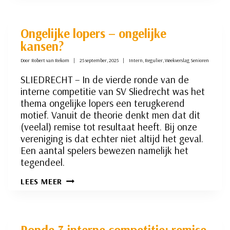
INTERNE
COMPETITIE:
DE
CHOCOMEL-
Ongelijke lopers – ongelijke
SCHERMUTSELING
kansen?
Door
Robert van Rekom
25 september, 2025
Intern
,
Regulier
,
Weekverslag Senioren
SLIEDRECHT – In de vierde ronde van de
interne competitie van SV Sliedrecht was het
thema ongelijke lopers een terugkerend
motief. Vanuit de theorie denkt men dat dit
(veelal) remise tot resultaat heeft. Bij onze
vereniging is dat echter niet altijd het geval.
Een aantal spelers bewezen namelijk het
tegendeel.
ONGELIJKE
LEES MEER
LOPERS
–
ONGELIJKE
KANSEN?
Ronde 3 interne competitie: remise