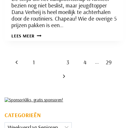
bezien nog niet beslist, maar jeugdtopper
Dana Verheij is heel moeilijk te achterhalen
door de routiniers. Chapeau! Wie de overige 5
prijzen pakken is een…
RAPID-
LEES MEER
KLASSEMENT
NA
27
MAART
Paginanavigatie
…
Vorige
1
2
3
4
29
pagina
Volgende
pagina
CATEGORIEËN
Categorieën