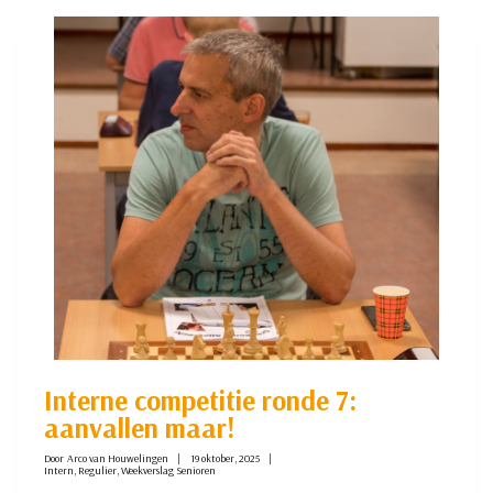
9:
WIE
JARIG
IS,
TRAKTEERT
Interne competitie ronde 7:
aanvallen maar!
Door
Arco van Houwelingen
19 oktober, 2025
Intern
,
Regulier
,
Weekverslag Senioren