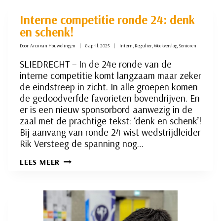
Interne competitie ronde 24: denk
en schenk!
Door
Arco van Houwelingen
8 april, 2025
Intern
,
Regulier
,
Weekverslag Senioren
SLIEDRECHT – In de 24e ronde van de
interne competitie komt langzaam maar zeker
de eindstreep in zicht. In alle groepen komen
de gedoodverfde favorieten bovendrijven. En
er is een nieuw sponsorbord aanwezig in de
zaal met de prachtige tekst: ‘denk en schenk’!
Bij aanvang van ronde 24 wist wedstrijdleider
Rik Versteeg de spanning nog…
INTERNE
LEES MEER
COMPETITIE
RONDE
24:
DENK
EN
SCHENK!