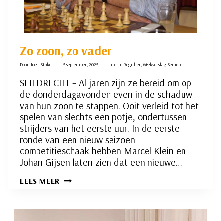
Zo zoon, zo vader
Door
Joost Stoker
5 september, 2025
Intern
,
Regulier
,
Weekverslag Senioren
SLIEDRECHT – Al jaren zijn ze bereid om op
de donderdagavonden even in de schaduw
van hun zoon te stappen. Ooit verleid tot het
spelen van slechts een potje, ondertussen
strijders van het eerste uur. In de eerste
ronde van een nieuw seizoen
competitieschaak hebben Marcel Klein en
Johan Gijsen laten zien dat een nieuwe…
ZO
LEES MEER
ZOON,
ZO
VADER