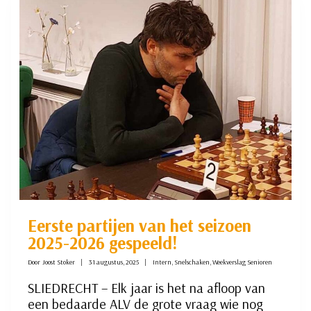
Eerste partijen van het seizoen
2025-2026 gespeeld!
Door
Joost Stoker
31 augustus, 2025
Intern
,
Snelschaken
,
Weekverslag Senioren
SLIEDRECHT – Elk jaar is het na afloop van
een bedaarde ALV de grote vraag wie nog