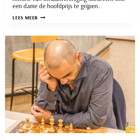
een dame de hoofdprijs te grijpen…
DANA
LEES MEER
VERHEIJ
KAMPIOEN
RAPID,
DAVID
PROOK
WINT
B-
CATEGORIE