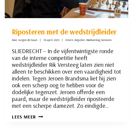
Riposteren met de wedstrijdleider
Door
Jurgen de Haan
14 april, 2025
Intern
,
Regulier
,
Weekverslag Senioren
SLIEDRECHT – In de vijfentwintigste ronde
van de interne competitie heeft
wedstrijdleider Rik Versteeg laten zien niet
alleen te beschikken over een vaardigheid tot
indelen. Tegen Jeroen Brandsma liet hij zien
ook een scherp oog te hebben voor de
dodelijke tegenzet. Jeroen offerde een
paard, maar de wedstrijdleider riposteerde
met een scherpe damezet. Zo eindigde…
RIPOSTEREN
LEES MEER
MET
DE
WEDSTRIJDLEIDER