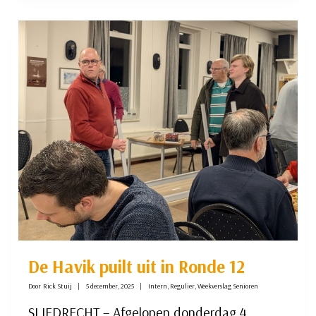
INTERNE
COMPETITIE:
EINDEJAARSDIP?
De Havik puilt uit in Ronde 12
Door
Rick Stuij
5 december, 2025
Intern
,
Regulier
,
Weekverslag Senioren
SLIEDRECHT – Afgelopen donderdag 4