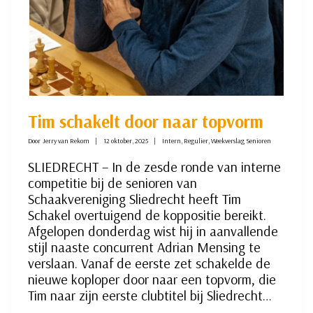
Tim schakelt door naar topvorm
Door
Jerry van Rekom
12 oktober, 2025
Intern
,
Regulier
,
Weekverslag Senioren
SLIEDRECHT – In de zesde ronde van interne
competitie bij de senioren van
Schaakvereniging Sliedrecht heeft Tim
Schakel overtuigend de koppositie bereikt.
Afgelopen donderdag wist hij in aanvallende
stijl naaste concurrent Adrian Mensing te
verslaan. Vanaf de eerste zet schakelde de
nieuwe koploper door naar een topvorm, die
Tim naar zijn eerste clubtitel bij Sliedrecht…