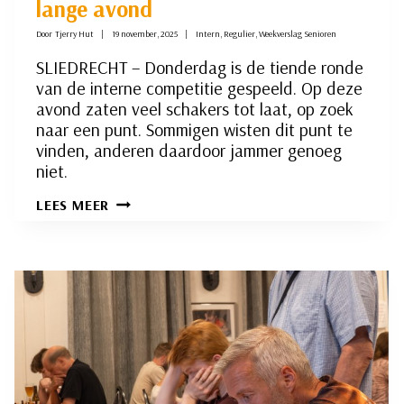
lange avond
Door
Tjerry Hut
19 november, 2025
Intern
,
Regulier
,
Weekverslag Senioren
SLIEDRECHT – Donderdag is de tiende ronde
van de interne competitie gespeeld. Op deze
avond zaten veel schakers tot laat, op zoek
naar een punt. Sommigen wisten dit punt te
vinden, anderen daardoor jammer genoeg
niet.
INTERNE
LEES MEER
COMPETITIE
RONDE
10:
EEN
LANGE
AVOND