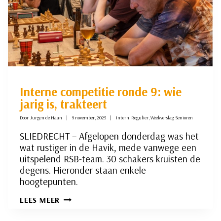
Interne competitie ronde 9: wie
jarig is, trakteert
Door
Jurgen de Haan
9 november, 2025
Intern
,
Regulier
,
Weekverslag Senioren
SLIEDRECHT – Afgelopen donderdag was het
wat rustiger in de Havik, mede vanwege een
uitspelend RSB-team. 30 schakers kruisten de
degens. Hieronder staan enkele
hoogtepunten.
INTERNE
LEES MEER
COMPETITIE
RONDE