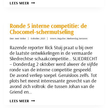
TIM
LEES MEER
SCHAKELT
DOOR
NAAR
TOPVORM
Ronde 5 interne competitie: de
Chocomel-schermutseling
Door
Joost Stoker
8 oktober, 2025
Intern
,
Regulier
,
Weekverslag Senioren
Razende reporter Rick Stuij praat u bij over
de laatste ontwikkelingen in de vermaarde
Sliedrechtse schaakcompetitie… SLIEDRECHT
– Donderdag 2 oktober werd alweer de vijfde
ronde van de interne competitie gespeeld.
De avond verliep soepel. Geruisloos zelfs. Tot
plots het meest interessante gevecht van de
avond zich voltrok: die tussen Johan van de
Griend en…
RONDE
LEES MEER
5