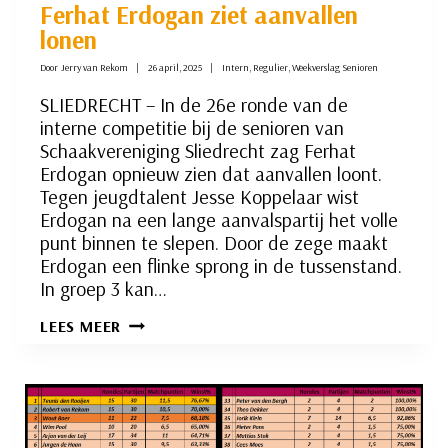
Ferhat Erdogan ziet aanvallen
lonen
Door
Jerry van Rekom
26 april, 2025
Intern
,
Regulier
,
Weekverslag Senioren
SLIEDRECHT – In de 26e ronde van de
interne competitie bij de senioren van
Schaakvereniging Sliedrecht zag Ferhat
Erdogan opnieuw zien dat aanvallen loont.
Tegen jeugdtalent Jesse Koppelaar wist
Erdogan na een lange aanvalspartij het volle
punt binnen te slepen. Door de zege maakt
Erdogan een flinke sprong in de tussenstand.
In groep 3 kan…
FERHAT
LEES MEER
ERDOGAN
ZIET
AANVALLEN
LONEN