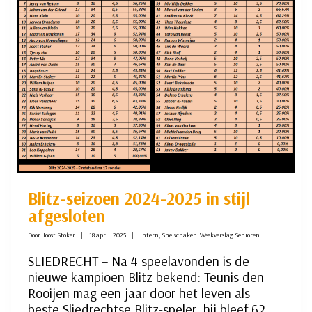
Blitz-seizoen 2024-2025 in stijl
afgesloten
Door
Joost Stoker
18 april, 2025
Intern
,
Snelschaken
,
Weekverslag Senioren
SLIEDRECHT – Na 4 speelavonden is de
nieuwe kampioen Blitz bekend: Teunis den
Rooijen mag een jaar door het leven als
beste Sliedrechtse Blitz-speler, hij bleef 62