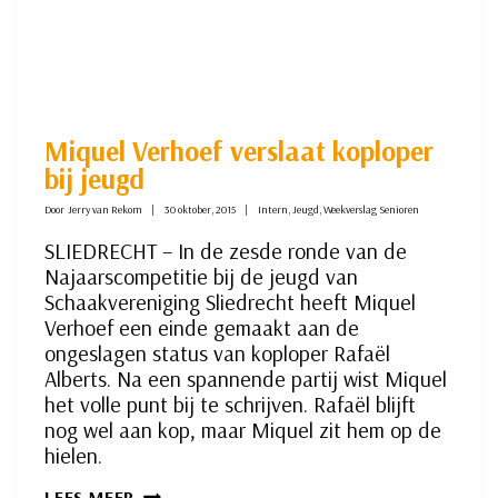
Miquel Verhoef verslaat koploper
bij jeugd
Door
Jerry van Rekom
30 oktober, 2015
Intern
,
Jeugd
,
Weekverslag Senioren
SLIEDRECHT – In de zesde ronde van de
Najaarscompetitie bij de jeugd van
Schaakvereniging Sliedrecht heeft Miquel
Verhoef een einde gemaakt aan de
ongeslagen status van koploper Rafaël
Alberts. Na een spannende partij wist Miquel
het volle punt bij te schrijven. Rafaël blijft
nog wel aan kop, maar Miquel zit hem op de
hielen.
MIQUEL
LEES MEER