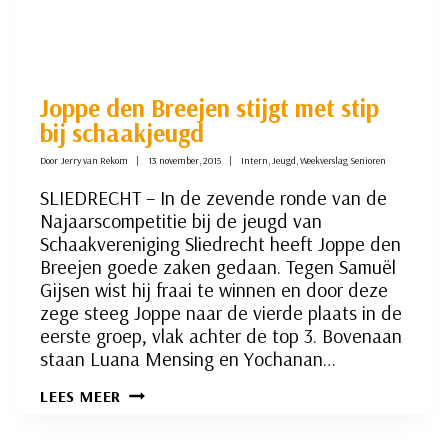
Joppe den Breejen stijgt met stip
bij schaakjeugd
Door
Jerry van Rekom
13 november, 2015
Intern
,
Jeugd
,
Weekverslag Senioren
SLIEDRECHT – In de zevende ronde van de
Najaarscompetitie bij de jeugd van
Schaakvereniging Sliedrecht heeft Joppe den
Breejen goede zaken gedaan. Tegen Samuël
Gijsen wist hij fraai te winnen en door deze
zege steeg Joppe naar de vierde plaats in de
eerste groep, vlak achter de top 3. Bovenaan
staan Luana Mensing en Yochanan…
JOPPE
LEES MEER
DEN
BREEJEN
STIJGT