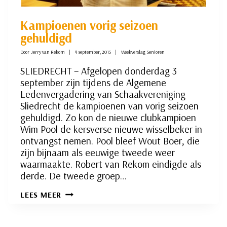
Kampioenen vorig seizoen
gehuldigd
Door
Jerry van Rekom
4 september, 2015
Weekverslag Senioren
SLIEDRECHT – Afgelopen donderdag 3
september zijn tijdens de Algemene
Ledenvergadering van Schaakvereniging
Sliedrecht de kampioenen van vorig seizoen
gehuldigd. Zo kon de nieuwe clubkampioen
Wim Pool de kersverse nieuwe wisselbeker in
ontvangst nemen. Pool bleef Wout Boer, die
zijn bijnaam als eeuwige tweede weer
waarmaakte. Robert van Rekom eindigde als
derde. De tweede groep…
KAMPIOENEN
LEES MEER
VORIG
SEIZOEN
GEHULDIGD