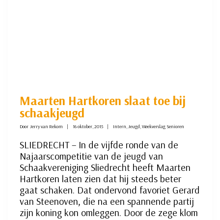
Maarten Hartkoren slaat toe bij
schaakjeugd
Door
Jerry van Rekom
16 oktober, 2015
Intern
,
Jeugd
,
Weekverslag Senioren
SLIEDRECHT – In de vijfde ronde van de
Najaarscompetitie van de jeugd van
Schaakvereniging Sliedrecht heeft Maarten
Hartkoren laten zien dat hij steeds beter
gaat schaken. Dat ondervond favoriet Gerard
van Steenoven, die na een spannende partij
zijn koning kon omleggen. Door de zege klom