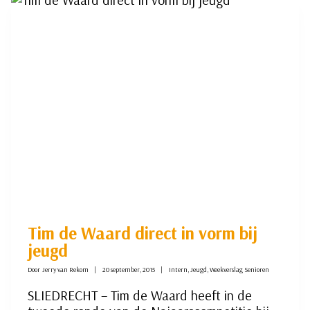
3
UIT
3
Tim de Waard direct in vorm bij
jeugd
Door
Jerry van Rekom
20 september, 2015
Intern
,
Jeugd
,
Weekverslag Senioren
SLIEDRECHT – Tim de Waard heeft in de