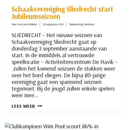
Schaakvereniging Sliedrecht start
Jubileumseizoen
Door
Jerry van Rekom
29 augustus, 2015
Weekverslag Senioren
SLIEDRECHT – Het nieuwe seizoen van
Schaakvereniging Sliedrecht gaat op
donderdag 3 september aanstaande van
start. In de inmiddels al vertrouwde
speellocatie – Activiteitencentrum De Havik –
zullen het komend seizoen de stukken weer
over het bord vliegen. De bijna 80-jarige
vereniging gaat een spannend seizoen
tegemoet. Bij de jeugd zullen enkele spelers
weer mee…
SCHAAKVERENIGING
LEES MEER
SLIEDRECHT
START
JUBILEUMSEIZOEN