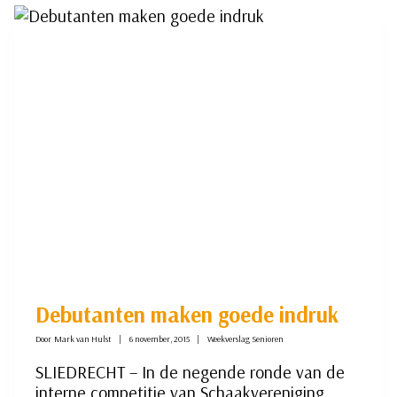
MET
STIP
BIJ
SCHAAKJEUGD
Debutanten maken goede indruk
Door
Mark van Hulst
6 november, 2015
Weekverslag Senioren
SLIEDRECHT – In de negende ronde van de
interne competitie van Schaakvereniging