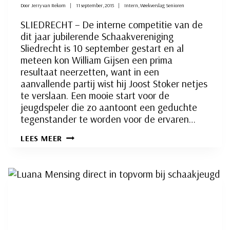
Door
Jerry van Rekom
11 september, 2015
Intern
,
Weekverslag Senioren
SLIEDRECHT – De interne competitie van de
dit jaar jubilerende Schaakvereniging
Sliedrecht is 10 september gestart en al
meteen kon William Gijsen een prima
resultaat neerzetten, want in een
aanvallende partij wist hij Joost Stoker netjes
te verslaan. Een mooie start voor de
jeugdspeler die zo aantoont een geduchte
tegenstander te worden voor de ervaren…
STERKE
LEES MEER
COMPETITIESTART
VOOR
WILLIAM
GIJSEN