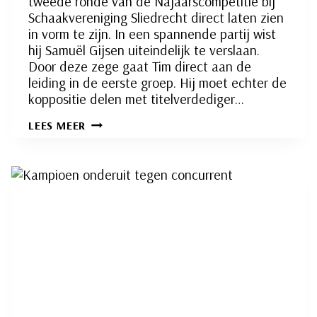
tweede ronde van de Najaarscompetitie bij
Schaakvereniging Sliedrecht direct laten zien
in vorm te zijn. In een spannende partij wist
hij Samuël Gijsen uiteindelijk te verslaan.
Door deze zege gaat Tim direct aan de
leiding in de eerste groep. Hij moet echter de
koppositie delen met titelverdediger…
TIM
LEES MEER
DE
WAARD
DIRECT
IN
VORM
BIJ
JEUGD