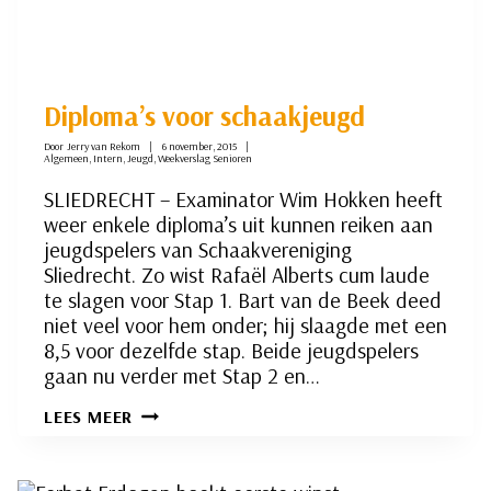
Diploma’s voor schaakjeugd
Door
Jerry van Rekom
6 november, 2015
Algemeen
,
Intern
,
Jeugd
,
Weekverslag Senioren
SLIEDRECHT – Examinator Wim Hokken heeft
weer enkele diploma’s uit kunnen reiken aan
jeugdspelers van Schaakvereniging
Sliedrecht. Zo wist Rafaël Alberts cum laude
te slagen voor Stap 1. Bart van de Beek deed
niet veel voor hem onder; hij slaagde met een
8,5 voor dezelfde stap. Beide jeugdspelers
gaan nu verder met Stap 2 en…
DIPLOMA’S
LEES MEER
VOOR
SCHAAKJEUGD