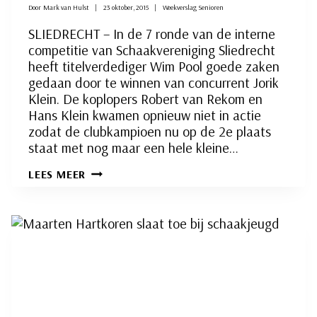
Door
Mark van Hulst
23 oktober, 2015
Weekverslag Senioren
SLIEDRECHT – In de 7 ronde van de interne
competitie van Schaakvereniging Sliedrecht
heeft titelverdediger Wim Pool goede zaken
gedaan door te winnen van concurrent Jorik
Klein. De koplopers Robert van Rekom en
Hans Klein kwamen opnieuw niet in actie
zodat de clubkampioen nu op de 2e plaats
staat met nog maar een hele kleine…
TITELVERDEDIGER
LEES MEER
WIM
POOL
IN
OPMARS