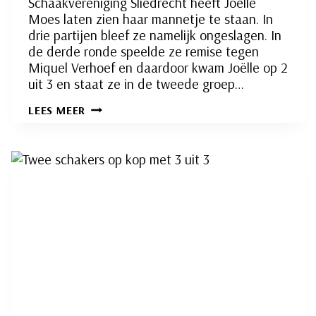
Schaakvereniging Sliedrecht heeft Joëlle
Moes laten zien haar mannetje te staan. In
drie partijen bleef ze namelijk ongeslagen. In
de derde ronde speelde ze remise tegen
Miquel Verhoef en daardoor kwam Joëlle op 2
uit 3 en staat ze in de tweede groep…
JOËLLE
LEES MEER
MOES
STAAT
HAAR
MANNETJE
BIJ
DE
SCHAAKJEUGD