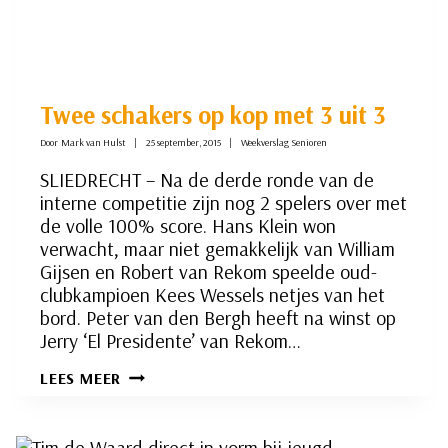
Twee schakers op kop met 3 uit 3
Door
Mark van Hulst
25 september, 2015
Weekverslag Senioren
SLIEDRECHT – Na de derde ronde van de
interne competitie zijn nog 2 spelers over met
de volle 100% score. Hans Klein won
verwacht, maar niet gemakkelijk van William
Gijsen en Robert van Rekom speelde oud-
clubkampioen Kees Wessels netjes van het
bord. Peter van den Bergh heeft na winst op
Jerry ‘El Presidente’ van Rekom…
TWEE
LEES MEER
SCHAKERS
OP
KOP
MET