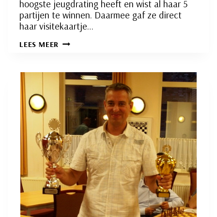
hoogste jeugdrating heeft en wist al haar 5
partijen te winnen. Daarmee gaf ze direct
haar visitekaartje…
LUANA
LEES MEER
MENSING
DIRECT
IN
TOPVORM
BIJ
SCHAAKJEUGD