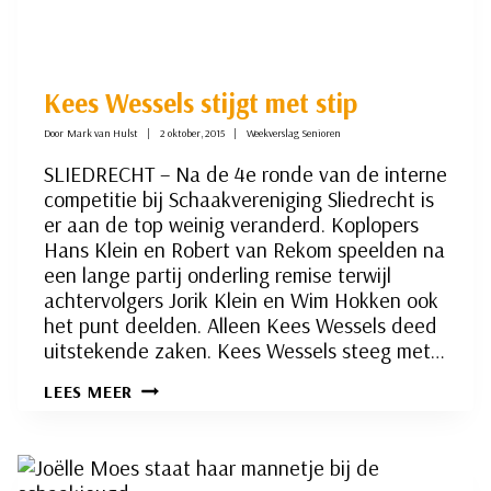
Kees Wessels stijgt met stip
Door
Mark van Hulst
2 oktober, 2015
Weekverslag Senioren
SLIEDRECHT – Na de 4e ronde van de interne
competitie bij Schaakvereniging Sliedrecht is
er aan de top weinig veranderd. Koplopers
Hans Klein en Robert van Rekom speelden na
een lange partij onderling remise terwijl
achtervolgers Jorik Klein en Wim Hokken ook
het punt deelden. Alleen Kees Wessels deed
uitstekende zaken. Kees Wessels steeg met…
KEES
LEES MEER
WESSELS
STIJGT
MET
STIP