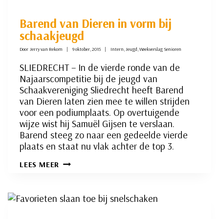
Barend van Dieren in vorm bij
schaakjeugd
Door
Jerry van Rekom
9 oktober, 2015
Intern
,
Jeugd
,
Weekverslag Senioren
SLIEDRECHT – In de vierde ronde van de
Najaarscompetitie bij de jeugd van
Schaakvereniging Sliedrecht heeft Barend
van Dieren laten zien mee te willen strijden
voor een podiumplaats. Op overtuigende
wijze wist hij Samuël Gijsen te verslaan.
Barend steeg zo naar een gedeelde vierde
plaats en staat nu vlak achter de top 3.
BAREND
LEES MEER
VAN
DIEREN
IN
VORM
BIJ
SCHAAKJEUGD