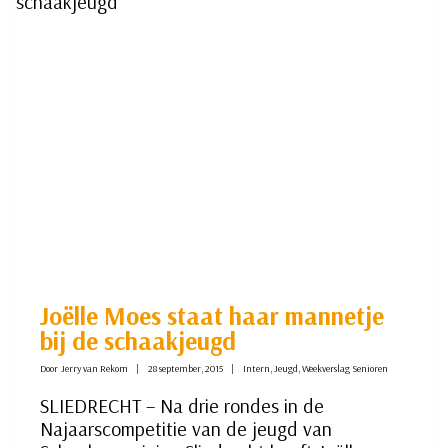
Joëlle Moes staat haar mannetje
bij de schaakjeugd
Door
Jerry van Rekom
28 september, 2015
Intern
,
Jeugd
,
Weekverslag Senioren
SLIEDRECHT – Na drie rondes in de
Najaarscompetitie van de jeugd van