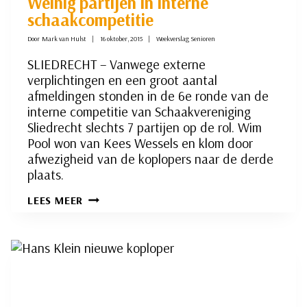
Weinig partijen in interne
schaakcompetitie
Door
Mark van Hulst
16 oktober, 2015
Weekverslag Senioren
SLIEDRECHT – Vanwege externe
verplichtingen en een groot aantal
afmeldingen stonden in de 6e ronde van de
interne competitie van Schaakvereniging
Sliedrecht slechts 7 partijen op de rol. Wim
Pool won van Kees Wessels en klom door
afwezigheid van de koplopers naar de derde
plaats.
WEINIG
LEES MEER
PARTIJEN
IN
INTERNE
SCHAAKCOMPETITIE