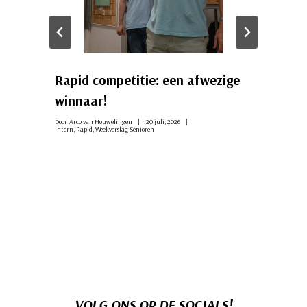
Rapid competitie: een afwezige
winnaar!
Door
Arco van Houwelingen
20 juli, 2026
Intern
,
Rapid
,
Weekverslag Senioren
VOLG ONS OP DE SOCIALS!