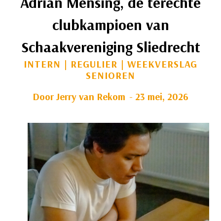
Adrian Mensing, de terechte
clubkampioen van
Schaakvereniging Sliedrecht
INTERN
|
REGULIER
|
WEEKVERSLAG
SENIOREN
Door
Jerry van Rekom
23 mei, 2026