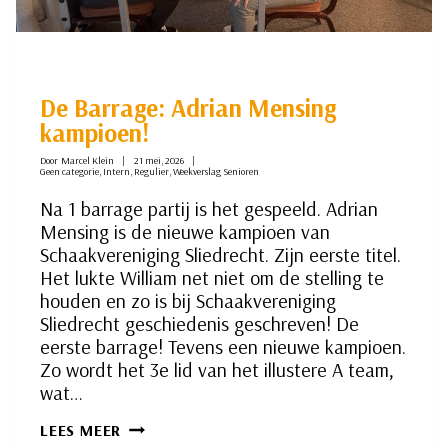
De Barrage: Adrian Mensing
kampioen!
Door
Marcel Klein
21 mei, 2026
Geen categorie
,
Intern
,
Regulier
,
Weekverslag Senioren
Na 1 barrage partij is het gespeeld. Adrian
Mensing is de nieuwe kampioen van
Schaakvereniging Sliedrecht. Zijn eerste titel.
Het lukte William net niet om de stelling te
houden en zo is bij Schaakvereniging
Sliedrecht geschiedenis geschreven! De
eerste barrage! Tevens een nieuwe kampioen.
Zo wordt het 3e lid van het illustere A team,
wat…
DE
LEES MEER
BARRAGE: