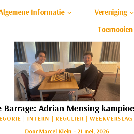
Algemene Informatie
Vereniging
Toernooien
 Barrage: Adrian Mensing kampioe
EGORIE
|
INTERN
|
REGULIER
|
WEEKVERSLAG
Door
Marcel Klein
21 mei, 2026