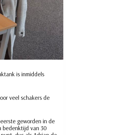
nktank is inmiddels
door veel schakers de
 eerste geworden in de
n bedenktijd van 30
punt, dus als Adrian de