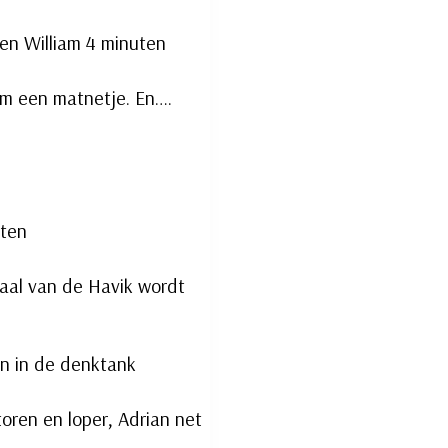
en William 4 minuten
iam een matnetje. En….
uten
aal van de Havik wordt
an in de denktank
toren en loper, Adrian net