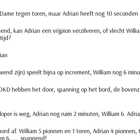
, Dame tegen toren, maar Adrian heeft nog 10 seconden 
end, kan Adrian een vrijpion verzilveren, of vlecht Will
tijd?
ian
wend zijn) speelt bijna op increment, William nog 6 min
t OKD hebben het door, spanning op het bord, de bovenz
loper is weg, Adrian nog ruim 2 minuten, William 6. Adri
rd af. William 5 pionnen en 1 toren, Adrian 4 pionnen, 
iam 6……. spannend!