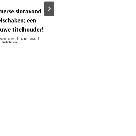
merse slotavond
Nog 2 interne titels
elschaken; een
te verdelen
euwe titelhouder!
Door
Marcel Klein
2 juli, 2026
Intern
,
Rapid
,
Snelschaken
arcel Klein
10 juli, 2026
n
,
Snelschaken