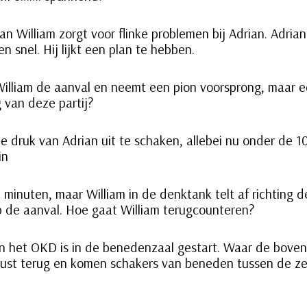
van William zorgt voor flinke problemen bij Adrian. Adri
en snel. Hij lijkt een plan te hebben.
William de aanval en neemt een pion voorsprong, maar e
g van deze partij?
 de druk van Adrian uit te schaken, allebei nu onder de
in
 minuten, maar William in de denktank telt af richting de
op de aanval. Hoe gaat William terugcounteren?
n het OKD is in de benedenzaal gestart. Waar de boven
rust terug en komen schakers van beneden tussen de ze