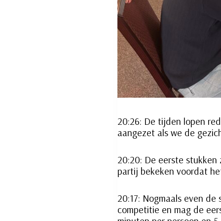
20:26: De tijden lopen rede
aangezet als we de gezic
20:20: De eerste stukken 
partij bekeken voordat h
20:17: Nogmaals even de s
competitie en mag de eers
minuten per persoon en 5 