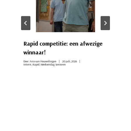
Rapid competitie: een afwezige
winnaar!
Door
Arco van Houwelingen
20 juli, 2026
Intern
,
Rapid
,
Weekverslag Senioren