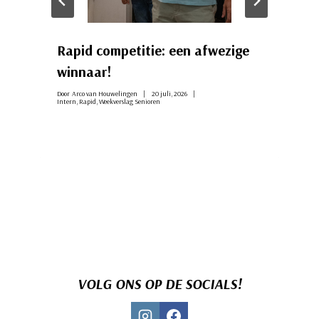
Rapid competitie: een afwezige
winnaar!
Door
Arco van Houwelingen
20 juli, 2026
Intern
,
Rapid
,
Weekverslag Senioren
VOLG ONS OP DE SOCIALS!