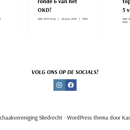
ronde 6 van het
to
OKD!
5 
D
Door
Rick Stuij
26 juni, 2026
OKD
Door
R
OKD
VOLG ONS OP DE SOCIALS!
chaakvereniging Sliedrecht - WordPress thema door
Ka