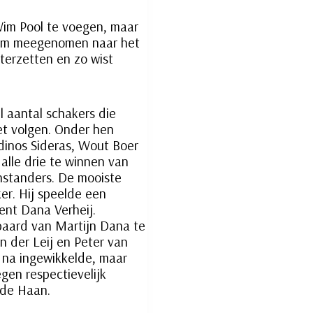
Wim Pool te voegen, maar
vorm meegenomen naar het
erzetten en zo wist
el aantal schakers die
et volgen. Onder hen
dinos Sideras, Wout Boer
 alle drie te winnen van
nstanders. De mooiste
er. Hij speelde een
lent Dana Verheij.
 paard van Martijn Dana te
an der Leij en Peter van
3 na ingewikkelde, maar
gen respectievelijk
 de Haan.