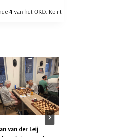
onde 4 van het OKD. Komt
an van der Leij
OKD: drie koplopers