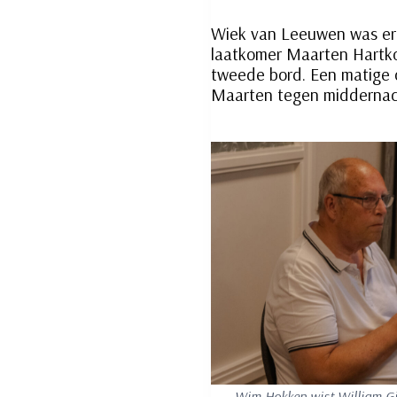
Wiek van Leeuwen was erop
laatkomer Maarten Hartko
tweede bord. Een matige 
Maarten tegen middernac
Wim Hokken wist William Gi