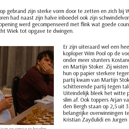
 gebrand zijn sterke vorm door te zetten en zich bij 
ren had naast zijn halve inboedel ook zijn schwindel
opening werd gecompenseerd met flink wat goede count
ht Wiek tot opgave te dwingen.
Er zijn uiteraard wel een he
koploper Wim Pool op de vo
onder meer stunters Kostan
en Martijn Stoker. Zij wisten
hun op papier sterkere tege
partij kwam van Martijn Stok
schitterende partij tegen ta
Uiteindelijk bleek het witte
slim af. Ook toppers Arjan v
den Bergh staan op 2,5 uit 
belangrijke overwinningen te
Kristian Zaydulidi en Jurgen
jsen op remise te houden