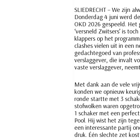
SLIEDRECHT – We zijn alw
Donderdag 4 juni werd de
OKD 2026 gespeeld. Het g
‘versneld Zwitsers’ is toch
klappers op het programma
clashes vielen uit in een 
gedachtegoed van profess
verslaggever, die invalt v
vaste verslaggever, neem
Met dank aan de vele vrij
konden we opnieuw keurig
ronde startte met 3 scha
stofwolken waren opgetrok
1 schaker met een perfect
Pool. Hij wist het zijn teg
een interessante partij o
druk. Één slechte zet kos