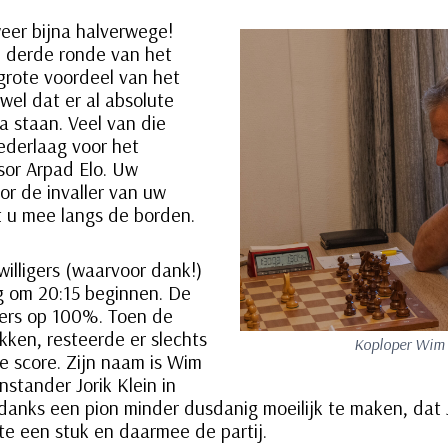
eer bijna halverwege!
 derde ronde van het
rote voordeel van het
 wel dat er al absolute
 staan. Veel van die
nederlaag voor het
or Arpad Elo. Uw
oor de invaller van uw
t u mee langs de borden.
willigers (waarvoor dank!)
 om 20:15 beginnen. De
kers op 100%. Toen de
ken, resteerde er slechts
Koploper Wim 
e score. Zijn naam is Wim
enstander Jorik Klein in
ndanks een pion minder dusdanig moeilijk te maken, dat
tte een stuk en daarmee de partij.