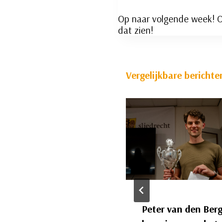
Op naar volgende week! O
dat zien!
Vergelijkbare berichte
Het OKD is
Peter van den Ber