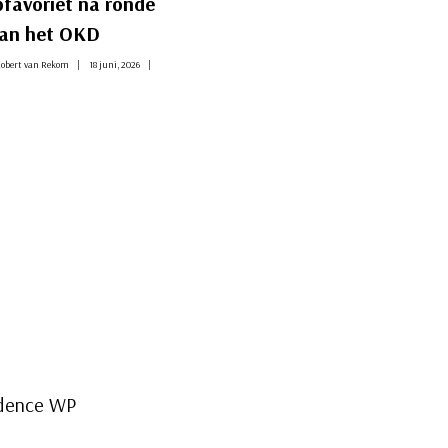
pfavoriet na ronde
na ronde 4
van het OKD
Door
Robert van Rekom
11 juni, 2026
OKD
obert van Rekom
18 juni, 2026
dence WP