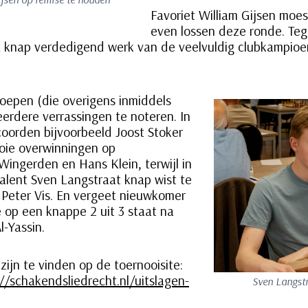
Favoriet William Gijsen moe
even lossen deze ronde. Te
na knap verdedigend werk van de veelvuldig clubkampio
roepen (die overigens inmiddels
eerdere verrassingen te noteren. In
oorden bijvoorbeeld Joost Stoker
oie overwinningen op
Wingerden en Hans Klein, terwijl in
alent Sven Langstraat knap wist te
 Peter Vis. En vergeet nieuwkomer
e op een knappe 2 uit 3 staat na
l-Yassin.
zijn te vinden op de toernooisite:
://schakendsliedrecht.nl/uitslagen-
Sven Langstr