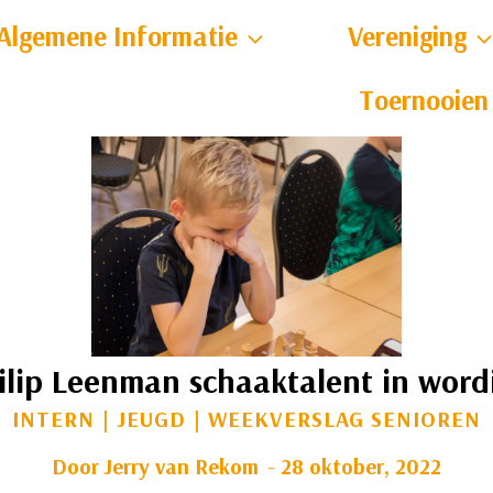
Algemene Informatie
Vereniging
Toernooien
ilip Leenman schaaktalent in word
INTERN
|
JEUGD
|
WEEKVERSLAG SENIOREN
Door
Jerry van Rekom
28 oktober, 2022