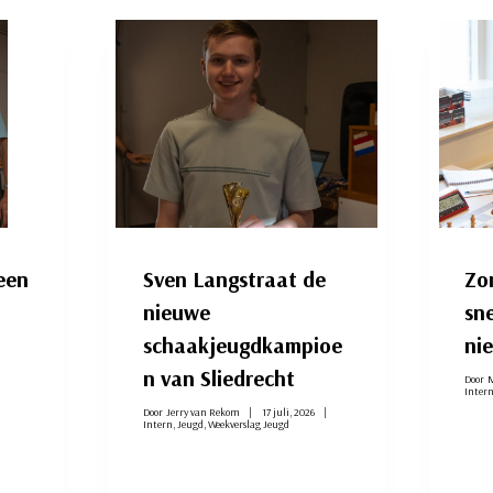
een
Sven Langstraat de
Zo
nieuwe
sn
schaakjeugdkampioe
ni
n van Sliedrecht
Door
M
Inter
Door
Jerry van Rekom
17 juli, 2026
Intern
,
Jeugd
,
Weekverslag Jeugd