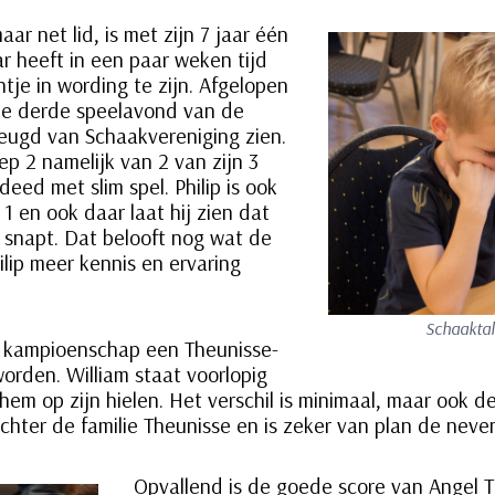
ar net lid, is met zijn 7 jaar één
r heeft in een paar weken tijd
tje in wording te zijn. Afgelopen
 de derde speelavond van de
jeugd van Schaakvereniging zien.
ep 2 namelijk van 2 van zijn 3
deed met slim spel. Philip is ook
1 en ook daar laat hij zien dat
d snapt. Dat belooft nog wat de
lip meer kennis en ervaring
Schaaktal
et kampioenschap een Theunisse-
rden. William staat voorlopig
hem op zijn hielen. Het verschil is minimaal, maar ook d
chter de familie Theunisse en is zeker van plan de neve
Opvallend is de goede score van Angel 