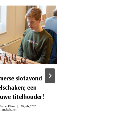
merse slotavond
Nog 2 interne titels
elschaken; een
te verdelen
euwe titelhouder!
Door
Marcel Klein
2 juli, 2026
Intern
,
Rapid
,
Snelschaken
arcel Klein
10 juli, 2026
n
,
Snelschaken