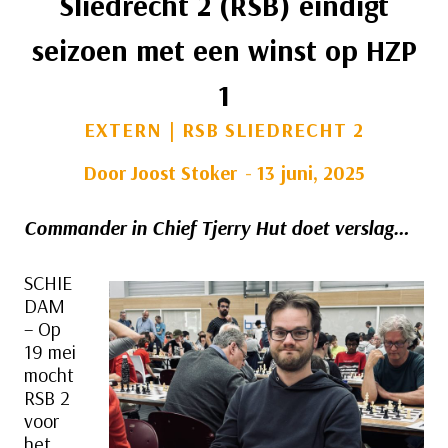
Sliedrecht 2 (RSB) eindigt
seizoen met een winst op HZP
1
EXTERN
|
RSB SLIEDRECHT 2
Door
Joost Stoker
13 juni, 2025
Commander in Chief Tjerry Hut doet verslag…
SCHIE
DAM
– Op
19 mei
mocht
RSB 2
voor
het