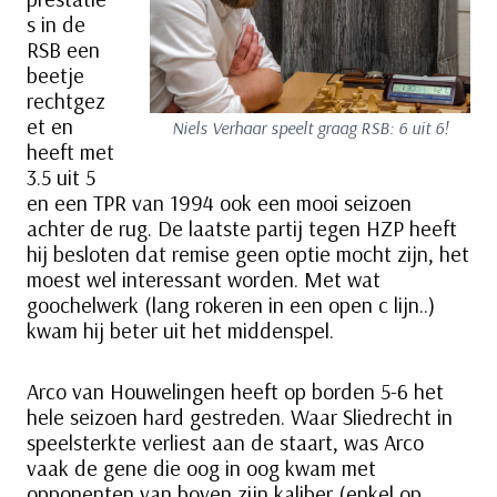
s in de
RSB een
beetje
rechtgez
et en
Niels Verhaar speelt graag RSB: 6 uit 6!
heeft met
3.5 uit 5
en een TPR van 1994 ook een mooi seizoen
achter de rug. De laatste partij tegen HZP heeft
hij besloten dat remise geen optie mocht zijn, het
moest wel interessant worden. Met wat
goochelwerk (lang rokeren in een open c lijn..)
kwam hij beter uit het middenspel.
Arco van Houwelingen heeft op borden 5-6 het
hele seizoen hard gestreden. Waar Sliedrecht in
speelsterkte verliest aan de staart, was Arco
vaak de gene die oog in oog kwam met
opponenten van boven zijn kaliber (enkel op