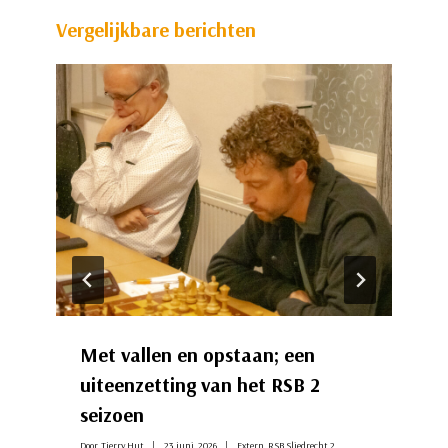
Vergelijkbare berichten
Met vallen en opstaan; een
uiteenzetting van het RSB 2
seizoen
Door
Tjerry Hut
23 juni, 2026
Extern
,
RSB Sliedrecht 2