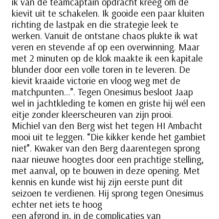
ik van de teamcaptain opdracht kreeg om de
kievit uit te schakelen. Ik gooide een paar kluiten
richting de lastpak en die strategie leek te
werken. Vanuit de ontstane chaos plukte ik wat
veren en stevende af op een overwinning. Maar
met 2 minuten op de klok maakte ik een kapitale
blunder door een volle toren in te leveren. De
kievit kraaide victorie en vloog weg met de
matchpunten…”. Tegen Onesimus besloot Jaap
wel in jachtkleding te komen en griste hij wél een
eitje zonder kleerscheuren van zijn prooi.
Michiel van den Berg wist het tegen HI Ambacht
mooi uit te leggen. “Die kikker kende het gambiet
niet”. Kwaker van den Berg daarentegen sprong
naar nieuwe hoogtes door een prachtige stelling,
met aanval, op te bouwen in deze opening. Met
kennis en kunde wist hij zijn eerste punt dit
seizoen te verdienen. Hij sprong tegen Onesimus
echter net iets te hoog
een afgrond in, in de complicaties van