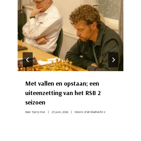
Met vallen en opstaan; een
uiteenzetting van het RSB 2
seizoen
Door
Tjerry Hut
23 juni, 2026
Extern
,
RSB Sliedrecht 2