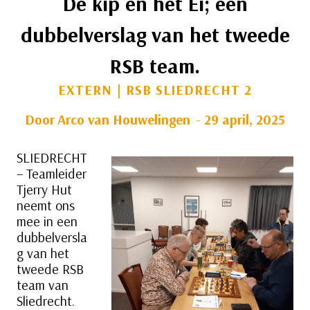
De kip en het Ei; een
dubbelverslag van het tweede
RSB team.
EXTERN
|
RSB SLIEDRECHT 2
Door
Arco van Houwelingen
29 april, 2025
SLIEDRECHT
– Teamleider
Tjerry Hut
neemt ons
mee in een
dubbelversla
g van het
tweede RSB
team van
Sliedrecht.