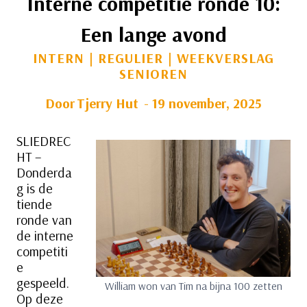
Interne competitie ronde 10:
Een lange avond
INTERN
|
REGULIER
|
WEEKVERSLAG
SENIOREN
Door
Tjerry Hut
19 november, 2025
SLIEDREC
HT –
Donderda
g is de
tiende
ronde van
de interne
competiti
e
gespeeld.
William won van Tim na bijna 100 zetten
Op deze