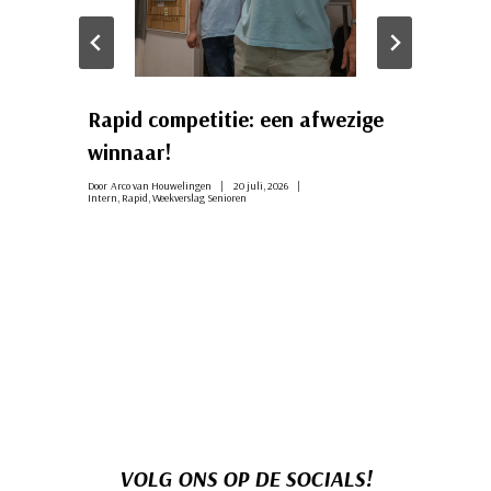
Rapid competitie: een afwezige
winnaar!
Door
Arco van Houwelingen
20 juli, 2026
Intern
,
Rapid
,
Weekverslag Senioren
VOLG ONS OP DE SOCIALS!