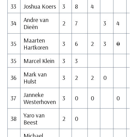
33
Joshua Koers
3
8
4
Andre van
34
2
7
3
4
Dieën
Maarten
35
3
6
2
3
0
1
Hartkoren
35
Marcel Klein
3
3
3
Mark van
36
3
2
2
0
0
Hulst
Janneke
37
3
0
0
0
Westerhoven
Yaro van
38
2
0
0
Beest
Michael