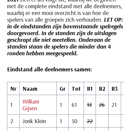
met de complete eindstand met alle deelnemers,
waarbij er een mooi overzicht is van hoe de
spelers van alle groepen zich verhouden.
LET OP:
in de eindstanden
zijn bovenstaande spelregels
doorgevoerd. In de standen zijn de uitslagen
geschrapt die niet meetellen. Onderaan de
standen staan de spelers die minder dan 4
ronden hebben meegespeeld.
Eindstand alle deelnemers samen:
Nr
Naam
Gr
Tot
R1
R2
R3
R4
William
1
1
61
13
26
21
24
Gijsen
2
Jorik Klein
1
50
22
18