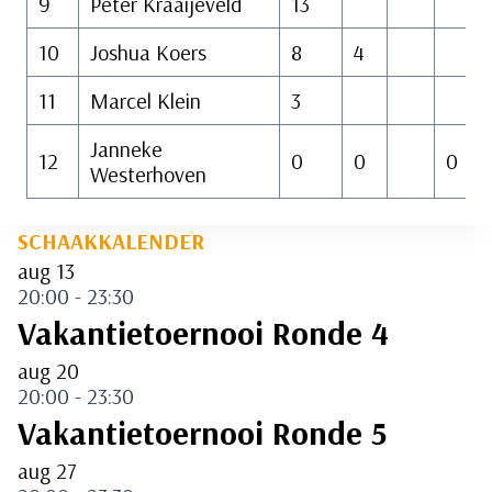
9
Peter Kraaijeveld
13
10
Joshua Koers
8
4
11
Marcel Klein
3
Janneke
12
0
0
0
Westerhoven
SCHAAKKALENDER
aug
13
20:00
-
23:30
Vakantietoernooi Ronde 4
aug
20
20:00
-
23:30
Vakantietoernooi Ronde 5
aug
27