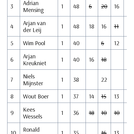
Adrian
3
1
48
6
20
16
12
Mensing
Arjan van
4
1
48
18
16
11
27
der Leij
5
Wim Pool
1
40
6
12
17
Arjan
6
1
40
16
18
14
Kreukniet
Niels
7
1
38
22
Mijnster
8
Wout Boer
1
37
14
15
13
10
Kees
9
1
36
18
10
10
15
Wessels
Ronald
10
1
35
16
13
12