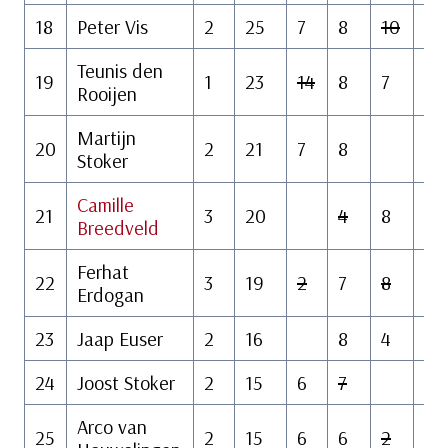
18
Peter Vis
2
25
7
8
10
10
Teunis den
19
1
23
14
8
7
Rooijen
Martijn
20
2
21
7
8
6
Stoker
Camille
21
3
20
4
8
8
Breedveld
Ferhat
22
3
19
2
7
8
4
Erdogan
23
Jaap Euser
2
16
8
4
24
Joost Stoker
2
15
6
7
Arco van
25
2
15
6
6
2
6