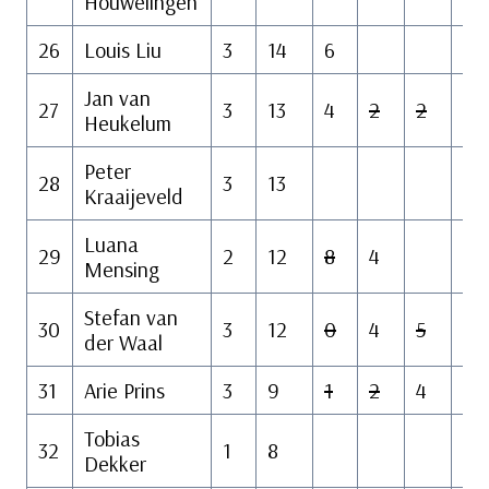
Houwelingen
26
Louis Liu
3
14
6
6
Jan van
27
3
13
4
2
2
4
Heukelum
Peter
28
3
13
Kraaijeveld
Luana
29
2
12
8
4
6
Mensing
Stefan van
30
3
12
0
4
5
4
der Waal
31
Arie Prins
3
9
1
2
4
3
Tobias
32
1
8
Dekker