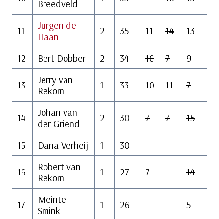
Breedveld
Jurgen de
11
2
35
11
14
13
Haan
12
Bert Dobber
2
34
16
7
9
14
Jerry van
13
1
33
10
11
7
12
Rekom
Johan van
14
2
30
7
7
15
10
der Griend
15
Dana Verheij
1
30
19
Robert van
16
1
27
7
14
Rekom
Meinte
17
1
26
5
13
Smink