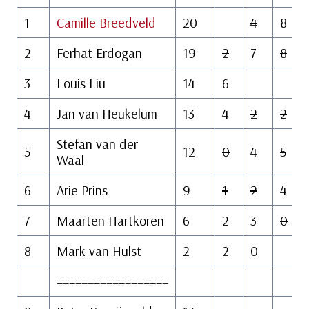
1
Camille Breedveld
20
4
8
2
Ferhat Erdogan
19
2
7
8
3
Louis Liu
14
6
4
Jan van Heukelum
13
4
2
2
Stefan van der
5
12
0
4
5
Waal
6
Arie Prins
9
1
2
4
7
Maarten Hartkoren
6
2
3
0
8
Mark van Hulst
2
2
0
==================