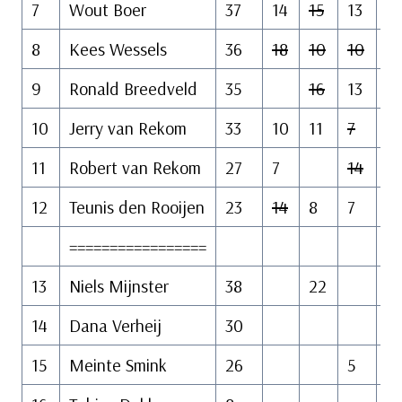
7
Wout Boer
37
14
15
13
1
8
Kees Wessels
36
18
10
10
15
9
Ronald Breedveld
35
16
13
12
10
Jerry van Rekom
33
10
11
7
12
11
Robert van Rekom
27
7
14
12
Teunis den Rooijen
23
14
8
7
=================
13
Niels Mijnster
38
22
14
Dana Verheij
30
1
15
Meinte Smink
26
5
13