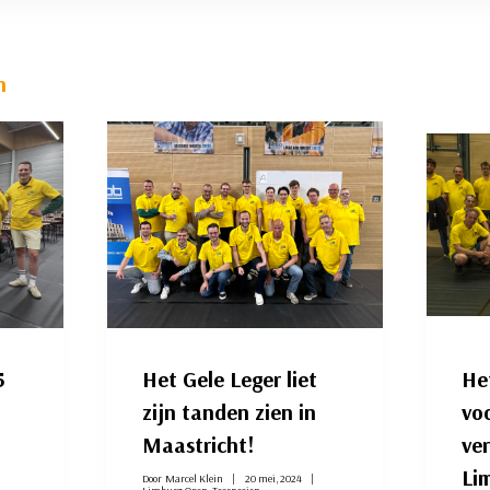
n
5
Het Gele Leger liet
He
zijn tanden zien in
vo
Maastricht!
ve
Li
Door
Marcel Klein
20 mei, 2024