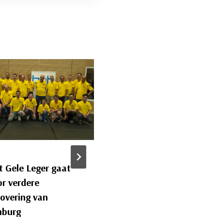
t Gele Leger gaat
Het Gele Leger schie
or verdere
met scherp in
rovering van
Maastricht en
mburg
omstreken