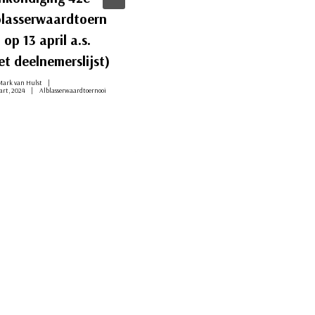
blasserwaardtoern
Alblasserwaardtoern
 op 13 april a.s.
ooi
t deelnemerslijst)
Door
Mark van Hulst
11 februari, 2024
Alblasserwaardtoernoo
ark van Hulst
art, 2024
Alblasserwaardtoernooi