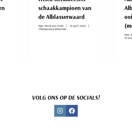
rn
schaakkampioen van
Al
de Alblasserwaard
ooi
(me
Door
Mark van Hulst
14 april, 2024
Alblasserwaardtoernooi
Door
M
10 ma
VOLG ONS OP DE SOCIALS!