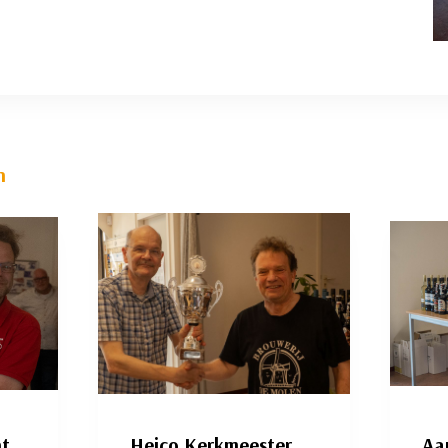
n
nt
Heico Kerkmeester
Aa