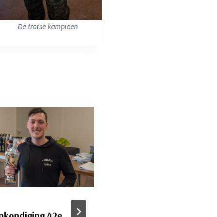
De trotse kampioen
nkondiging 42e
Wouter Terlouw wint