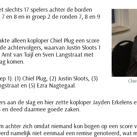
et slechts 17 spelers achter de borden
 7 en 8 en in groep 2 de ronden 7, 8 en 9
akte alleen koploper Chiel Plug een score
 de achtervolgers, waarvan Justin Sloots 1
Arnt van Tuijl en Sven Langstraat met
zag komen.
 1): (1) Chiel Plug, (2) Justin Sloots, (3)
Chie
angstraat en (5) Ezra Nagtegaal.
ers aan de slag en hier zette koploper Jayden Erkelen
t 3 en deed daarmee goede zaken.
uim achter zich omdat niemand kon bogen op een score van
erd namelijk niet eenmaal een remise genoteerd, wat m