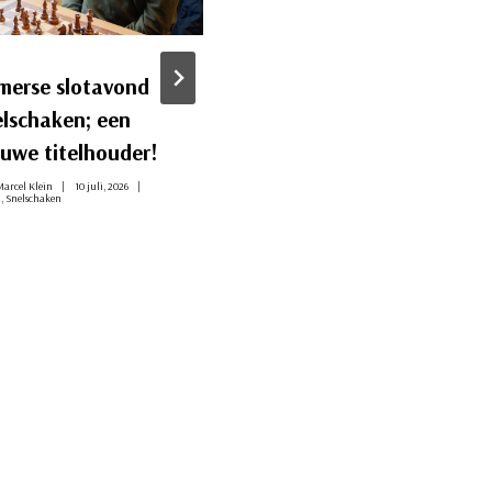
merse slotavond
Nog 2 interne titels
elschaken; een
te verdelen
euwe titelhouder!
Door
Marcel Klein
2 juli, 2026
Intern
,
Rapid
,
Snelschaken
arcel Klein
10 juli, 2026
n
,
Snelschaken