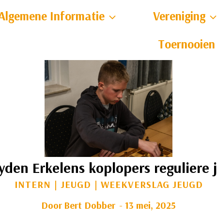
Algemene Informatie
Vereniging
Toernooien
ayden Erkelens koplopers reguliere 
INTERN
|
JEUGD
|
WEEKVERSLAG JEUGD
Door
Bert Dobber
13 mei, 2025