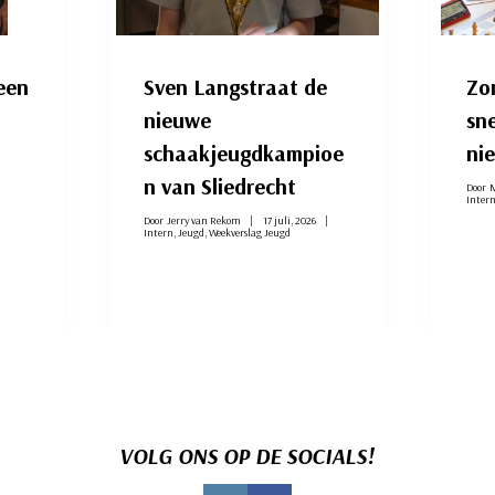
een
Sven Langstraat de
Zo
nieuwe
sn
schaakjeugdkampioe
ni
n van Sliedrecht
Door
M
Inter
Door
Jerry van Rekom
17 juli, 2026
Intern
,
Jeugd
,
Weekverslag Jeugd
VOLG ONS OP DE SOCIALS!