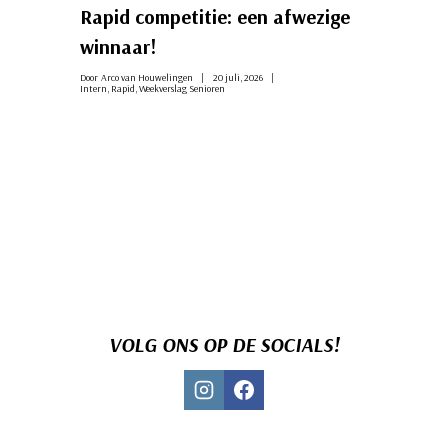
Rapid competitie: een afwezige
winnaar!
Door
Arco van Houwelingen
20 juli, 2026
Intern
,
Rapid
,
Weekverslag Senioren
VOLG ONS OP DE SOCIALS!