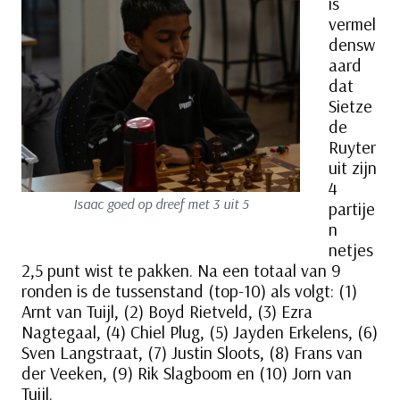
is
vermel
densw
aard
dat
Sietze
de
Ruyter
uit zijn
4
Isaac goed op dreef met 3 uit 5
partije
n
netjes
2,5 punt wist te pakken. Na een totaal van 9
ronden is de tussenstand (top-10) als volgt: (1)
Arnt van Tuijl, (2) Boyd Rietveld, (3) Ezra
Nagtegaal, (4) Chiel Plug, (5) Jayden Erkelens, (6)
Sven Langstraat, (7) Justin Sloots, (8) Frans van
der Veeken, (9) Rik Slagboom en (10) Jorn van
Tuijl.