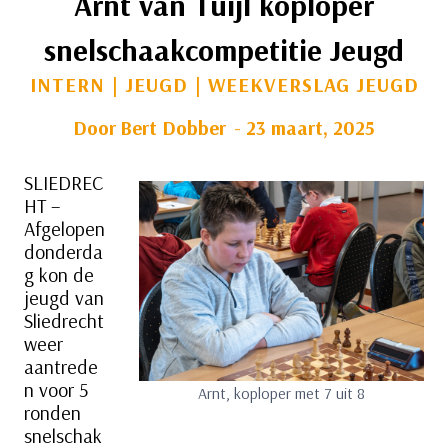
Arnt van Tuijl koploper
snelschaakcompetitie Jeugd
INTERN
|
JEUGD
|
WEEKVERSLAG JEUGD
Door
Bert Dobber
23 maart, 2025
SLIEDREC
HT –
Afgelopen
donderda
g kon de
jeugd van
Sliedrecht
weer
aantrede
n voor 5
Arnt, koploper met 7 uit 8
ronden
snelschak