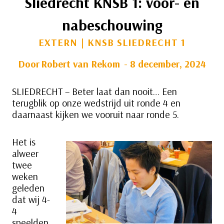
Sliedrecht KNSB 1: voor- en
nabeschouwing
EXTERN
|
KNSB SLIEDRECHT 1
Door
Robert van Rekom
8 december, 2024
SLIEDRECHT – Beter laat dan nooit… Een
terugblik op onze wedstrijd uit ronde 4 en
daarnaast kijken we vooruit naar ronde 5.
Het is
alweer
twee
weken
geleden
dat wij 4-
4
speelden