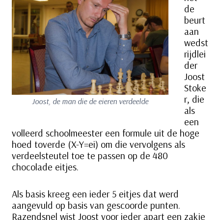
de
beurt
aan
wedst
rijdlei
der
Joost
Stoke
r, die
Joost, de man die de eieren verdeelde
als
een
volleerd schoolmeester een formule uit de hoge
hoed toverde (X-Y=ei) om die vervolgens als
verdeelsteutel toe te passen op de 480
chocolade eitjes.
Als basis kreeg een ieder 5 eitjes dat werd
aangevuld op basis van gescoorde punten.
Razendsnel wist Joost voor ieder apart een zakje