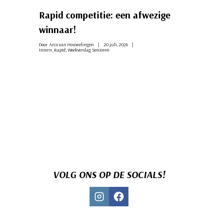
Rapid competitie: een afwezige
winnaar!
Door
Arco van Houwelingen
20 juli, 2026
Intern
,
Rapid
,
Weekverslag Senioren
VOLG ONS OP DE SOCIALS!