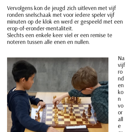
Vervolgens kon de jeugd zich uitleven met vijf
ronden snelschaak met voor iedere speler vijf
minuten op de klok en werd er gespeeld met een
erop-of-eronder-mentaliteit.
Slechts een enkele keer viel er een remise te
noteren tussen alle enen en nullen.
Na
vijf
ro
nd
en
ko
n
vo
or
all
e