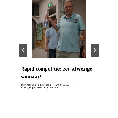
Rapid competitie: een afwezige
winnaar!
Door
Arco van Houwelingen
20 juli, 2026
Intern
,
Rapid
,
Weekverslag Senioren