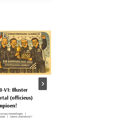
-V1: Illuster
Ook eerste RSB-tea
rtal (officieus)
speelt zich veilig
mpioen!
Door
Jerry van Rekom
24 april, 2026
Extern
,
RSB Sliedrecht 1
rco van Houwelingen
 2026
Extern
,
RSB Viertal 1