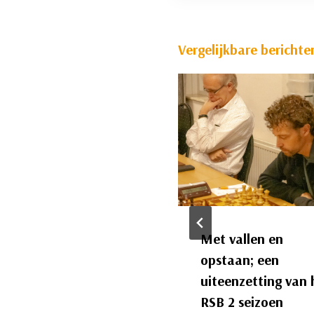
Vergelijkbare berichte
Sliedrecht 4 sluit
Met vallen en
seizoen stijlvol af met
opstaan; een
winst op kampioen
uiteenzetting van 
Waalwijk
RSB 2 seizoen