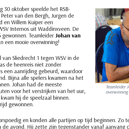
 30 oktober speelde het RSB-
 Peter van den Bergh, Jurgen de
d en Willem Kuiper een
 WSV Internos uit Waddinxveen. De
.5 gewonnen. Teamleider
Johan van
an een mooie overwinning!
jd van Sliedrecht 1 tegen WSV in de
as de heenreis niet zonder
s een aanrijding gebeurd, waardoor
ond. Bijna alle spelers kwamen na het
innen. Johan had de meeste
Teamleider J
ten voor het verstrijken van het uur,
overwinning 
 kwam hij de speelzaal binnen.
rijd gewonnen.
oorspoedig en konden alle partijen op tijd beginnen. Zo 
n de avond. Hij zette zijn tegenstander vanaf aanvang o