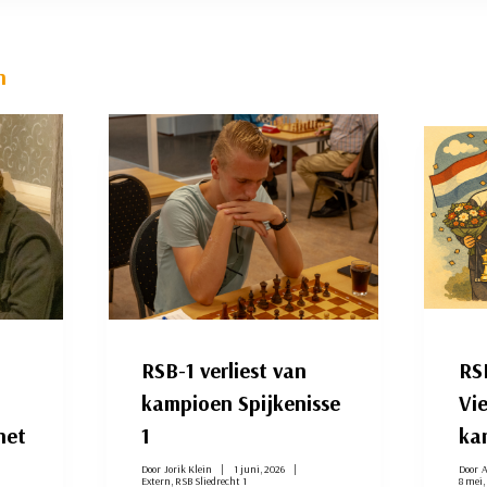
n
RSB-1 verliest van
RSB
kampioen Spijkenisse
Vie
het
1
ka
Door
Jorik Klein
1 juni, 2026
Door
A
Extern
,
RSB Sliedrecht 1
8 mei,