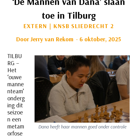
‘De Mannen van Dana’ slaan
toe in Tilburg
EXTERN
|
KNSB SLIEDRECHT 2
Door
Jerry van Rekom
6 oktober, 2025
TILBU
RG –
Het
‘ouwe
manne
nteam’
onderg
ing dit
seizoe
n een
metam
Dana heeft haar mannen goed onder controle
orfose