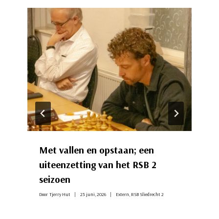
Met vallen en opstaan; een
uiteenzetting van het RSB 2
seizoen
Door
Tjerry Hut
23 juni, 2026
Extern
,
RSB Sliedrecht 2