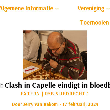
Algemene Informatie
Vereniging
Toernooien
1: Clash in Capelle eindigt in bloe
EXTERN
|
RSB SLIEDRECHT 1
Door
Jerry van Rekom
17 februari, 2024