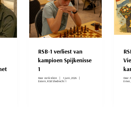
RSB-1 verliest van
RSB
kampioen Spijkenisse
Vie
het
1
ka
Door
Jorik Klein
1 juni, 2026
Door
A
Extern
,
RSB Sliedrecht 1
8 mei,