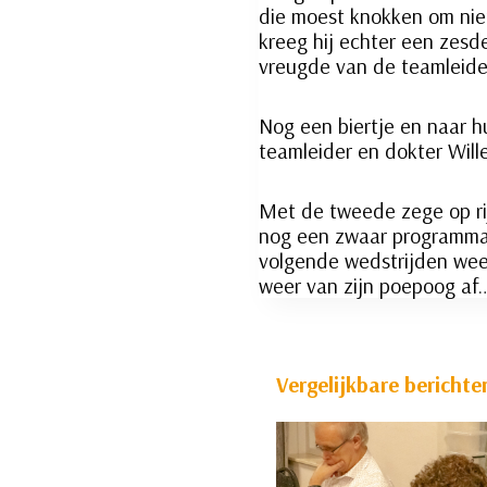
die moest knokken om niet 
kreeg hij echter een zesd
vreugde van de teamleider
Nog een biertje en naar h
teamleider en dokter Will
Met de tweede zege op rij
nog een zwaar programma.
volgende wedstrijden weer
weer van zijn poepoog af
Vergelijkbare berichte