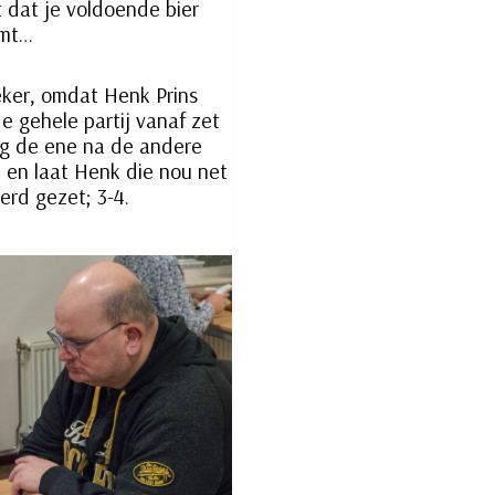
 dat je voldoende bier
omt…
eker, omdat Henk Prins
e gehele partij vanaf zet
ag de ene na de andere
n en laat Henk die nou net
erd gezet; 3-4.