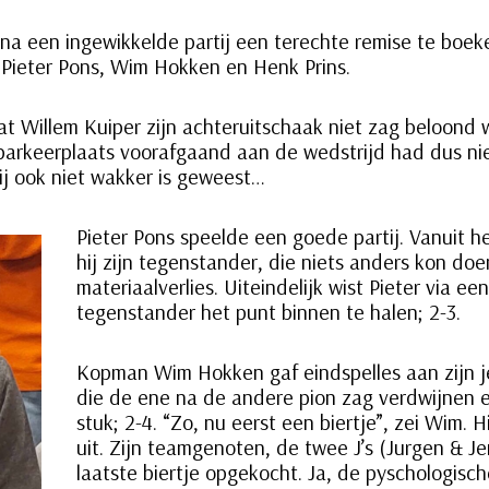
na een ingewikkelde partij een terechte remise te boek
r Pieter Pons, Wim Hokken en Henk Prins.
at Willem Kuiper zijn achteruitschaak niet zag beloond
parkeerplaats voorafgaand aan de wedstrijd had dus ni
rtij ook niet wakker is geweest…
Pieter Pons speelde een goede partij. Vanuit h
hij zijn tegenstander, die niets anders kon d
materiaalverlies. Uiteindelijk wist Pieter via ee
tegenstander het punt binnen te halen; 2-3.
Kopman Wim Hokken gaf eindspelles aan zijn 
die de ene na de andere pion zag verdwijnen e
stuk; 2-4. “Zo, nu eerst een biertje”, zei Wim.
uit. Zijn teamgenoten, de twee J’s (Jurgen & J
laatste biertje opgekocht. Ja, de pyschologisc