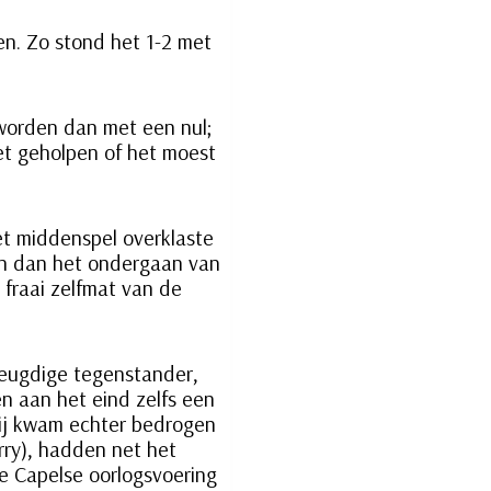
en. Zo stond het 1-2 met
 worden dan met een nul;
et geholpen of het moest
et middenspel overklaste
oen dan het ondergaan van
n fraai zelfmat van de
jeugdige tegenstander,
n aan het eind zelfs een
 Hij kwam echter bedrogen
erry), hadden net het
he Capelse oorlogsvoering