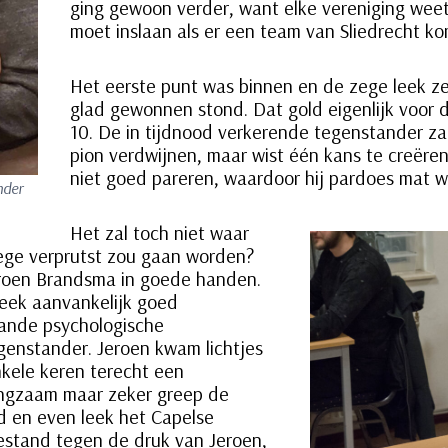
ging gewoon verder, want elke vereniging weet
moet inslaan als er een team van Sliedrecht k
Het eerste punt was binnen en de zege leek z
glad gewonnen stond. Dat gold eigenlijk voor d
10. De in tijdnood verkerende tegenstander z
pion verdwijnen, maar wist één kans te creëre
niet goed pareren, waardoor hij pardoes mat w
nder
Het zal toch niet waar
zege verprutst zou gaan worden?
Jeroen Brandsma in goede handen.
leek aanvankelijk goed
ande psychologische
egenstander. Jeroen kwam lichtjes
nkele keren terecht een
angzaam maar zeker greep de
 en even leek het Capelse
bestand tegen de druk van Jeroen,