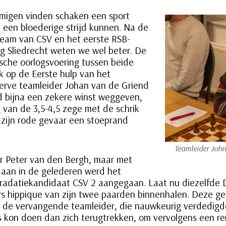
migen vinden schaken een sport
n een bloederige strijd kunnen. Na de
team van CSV en het eerste RSB-
g Sliedrecht weten we wel beter. De
ische oorlogsvoering tussen beide
jk op de Eerste hulp van het
serve teamleider Johan van de Griend
d bijna een zekere winst weggeven,
van de 3,5-4,5 zege met de schrik
r zijn rode gevaar een stoeprand
Teamleider Joh
r Peter van den Bergh, maar met
Haan in de gelederen werd het
radatiekandidaat CSV 2 aangegaan. Laat nu diezelfde 
s hippique van zijn twee paarden binnenhalen. Deze ge
 de vervangende teamleider, die nauwkeurig verdedigd
s kon doen dan zich terugtrekken, om vervolgens een r