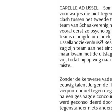
CAPELLE AD IJSSEL – Som
voor watjes die niet tege
clash tussen het tweede 
team van Schaakverenigin
vooral eerst zo psycholog
teams eindigde uiteindeli
IJssellandziekenhuis?! Re
zag zijn team aan het ein
maar kwam met de uitslag 
vrij, todat hij op weg naa
miste…
Zonder de kersverse vade
eeuwig talent Jurgen de 
vierpuntenduel tegen deg
na een geslaagde concour
werd geconsolideerd door
tegenstander niets ander