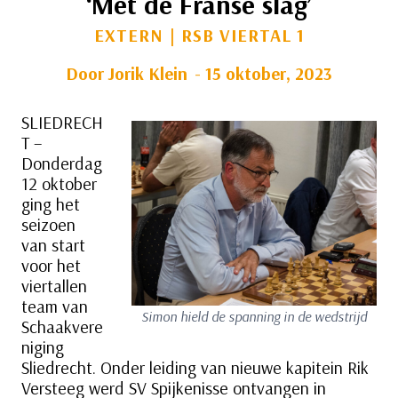
‘Met de Franse slag’
EXTERN
|
RSB VIERTAL 1
Door
Jorik Klein
15 oktober, 2023
SLIEDRECH
T –
Donderdag
12 oktober
ging het
seizoen
van start
voor het
viertallen
team van
Simon hield de spanning in de wedstrijd
Schaakvere
niging
Sliedrecht. Onder leiding van nieuwe kapitein Rik
Versteeg werd SV Spijkenisse ontvangen in