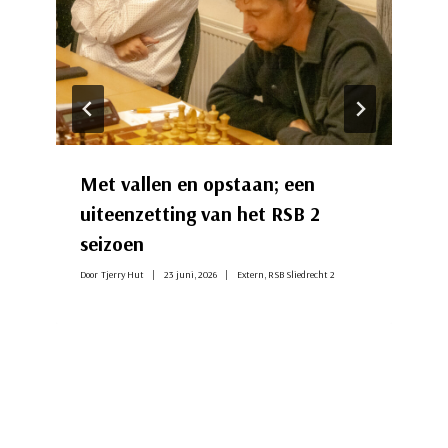
Met vallen en opstaan; een
uiteenzetting van het RSB 2
seizoen
Door
Tjerry Hut
23 juni, 2026
Extern
,
RSB Sliedrecht 2