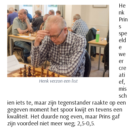
He
nk
Prin
s
spe
eld
e
we
er
cre
ati
Henk verzon een list
ef,
mis
sch
ien iets te, maar zijn tegenstander raakte op een
gegeven moment het spoor kwijt en tevens een
kwaliteit. Het duurde nog even, maar Prins gaf
zijn voordeel niet meer weg; 2,5-0,5.