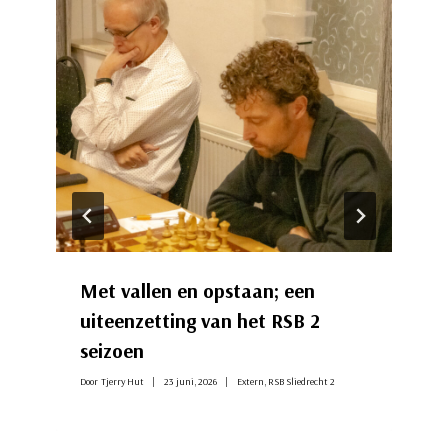
Met vallen en opstaan; een
uiteenzetting van het RSB 2
seizoen
Door
Tjerry Hut
23 juni, 2026
Extern
,
RSB Sliedrecht 2