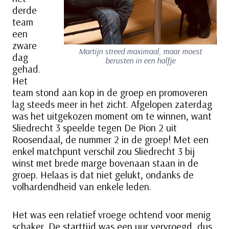
derde
team
een
zware
Martijn streed maximaal, maar moest
dag
berusten in een halfje
gehad.
Het
team stond aan kop in de groep en promoveren
lag steeds meer in het zicht. Afgelopen zaterdag
was het uitgekozen moment om te winnen, want
Sliedrecht 3 speelde tegen De Pion 2 uit
Roosendaal, de nummer 2 in de groep! Met een
enkel matchpunt verschil zou Sliedrecht 3 bij
winst met brede marge bovenaan staan in de
groep. Helaas is dat niet gelukt, ondanks de
volhardendheid van enkele leden.
Het was een relatief vroege ochtend voor menig
schaker. De starttijd was een uur vervroegd, dus