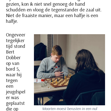
gezien, kon ik niet snel genoeg de hand
schudden en vloog de tegenstander de zaal uit.
Niet de fraaiste manier, maar een halfje is een
halfje.
Ongeveer
tegelijker
tijd stond
Bert
Dobber
op van
bord 5,
waar hij
tegen
een
jeugdspel
er was
geplaatst
die op
Maarten moest berusten in een nul