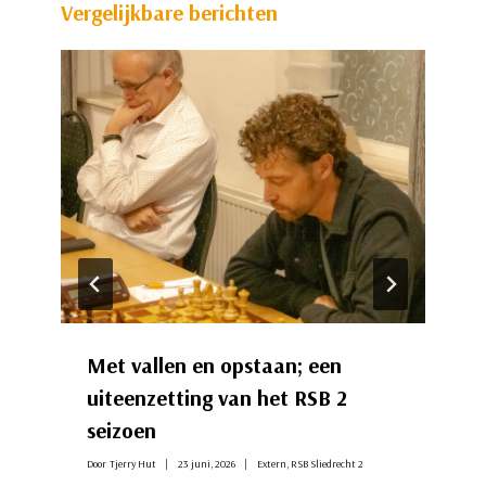
Vergelijkbare berichten
Met vallen en opstaan; een
uiteenzetting van het RSB 2
seizoen
Door
Tjerry Hut
23 juni, 2026
Extern
,
RSB Sliedrecht 2