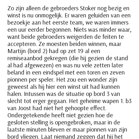
Zo zijn alleen de gebroeders Stoker nog bezig en
winst is nu onmogelijk. Er waren geluiden van een
bezoekje aan het eerste team, we waren immers
een uur eerder begonnen. Niets was minder waar,
want beide gebroeders weigerden de feiten te
accepteren. Ze moesten beiden winnen, maar
Martijn (bord 2) had op zet 19 al een
remiseaanbod gekregen (die hij gezien de stand
al had afgewezen) en was nu vele zetten later
beland in een eindspel met een toren en zeven
pionnen per speler. Het zou een wonder zijn
geweest als hij hier een winst uit had kunnen
halen. Intussen was de situatie op bord 3 van
slecht tot erger gegaan. Het geheime wapen 1. b3
van Joost had niet het gehoopte effect.
Ondergetekende heeft niet gezien hoe de
gesloten stelling is opengebroken, maar in de
laatste minuten bleven er maar pionnen van zijn
bord vliegen. Laat niemand zeggen dat hij het