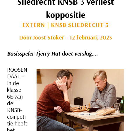
Sliedrecht KNSB 3 verliest
koppositie
EXTERN
|
KNSB SLIEDRECHT 3
Door
Joost Stoker
12 februari, 2023
Basisspeler Tjerry Hut doet verslag….
ROOSEN
DAAL –
In de
klasse
6E van
de
KNSB-
competi
tie heeft
het