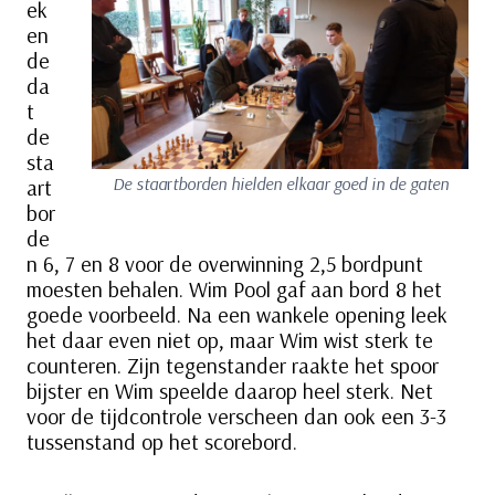
ek
en
de
da
t
de
sta
De staa
r
tborden hielden elkaar goed in de gaten
art
bor
de
n 6, 7 en 8 voor de overwinning 2,5 bordpunt
moesten behalen. Wim Pool gaf aan bord 8 het
goede voorbeeld. Na een wankele opening leek
het daar even niet op, maar Wim wist sterk te
counteren. Zijn tegenstander raakte het spoor
bijster en Wim speelde daarop heel sterk. Net
voor de tijdcontrole verscheen dan ook een 3-3
tussenstand op het scorebord.