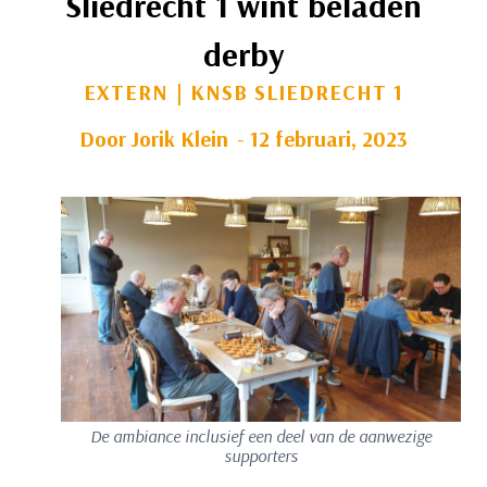
Sliedrecht 1 wint beladen
derby
EXTERN
|
KNSB SLIEDRECHT 1
Door
Jorik Klein
12 februari, 2023
De ambiance inclusief een deel van de aanwezige
supporters