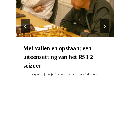
Met vallen en opstaan; een
uiteenzetting van het RSB 2
seizoen
Door
Tjerry Hut
23 juni, 2026
Extern
,
RSB Sliedrecht 2