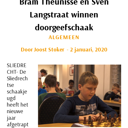
Bram Theunisse en Sven
Langstraat winnen
doorgeefschaak
ALGEMEEN
Door
Joost Stoker
2 januari, 2020
SLIEDRE
CHT- De
Sliedrech
tse
schaakje
ugd
heeft het
nieuwe
jaar
afgetrapt