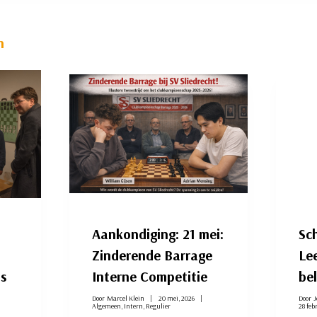
n
Aankondiging: 21 mei:
Sc
Zinderende Barrage
Lee
ns
Interne Competitie
bel
Door
Marcel Klein
20 mei, 2026
Door
J
Algemeen
,
Intern
,
Regulier
28 feb