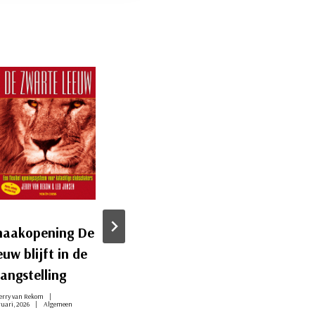
haakopening De
Nieuwe website
uw blijft in de
design
angstelling
Door
Wim Pool
26 februari, 2026
Algemeen
erry van Rekom
ruari, 2026
Algemeen