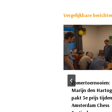
Vergelijkbare berichte
Fijne Feestdagen
Zomertoernooien:
Marijn den Hartog
oor
Arco van Houwelingen
3 december, 2025
Algemeen
pakt 3e prijs tijde
Amsterdam Chess