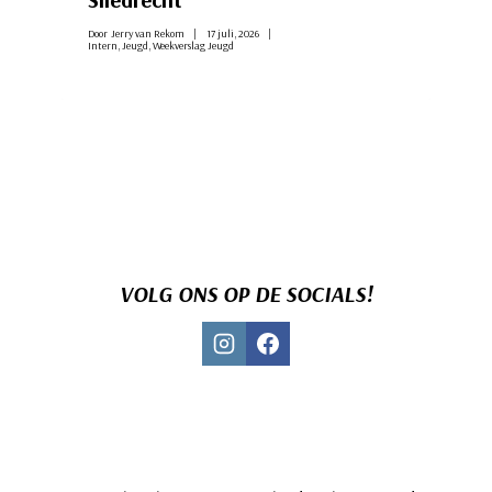
Door
Jerry van Rekom
17 juli, 2026
Intern
,
Jeugd
,
Weekverslag Jeugd
VOLG ONS OP DE SOCIALS!