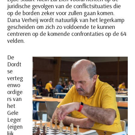
juridische gevolgen van de conflictsituaties die
op de borden zeker voor zullen gaan komen.
Dana Verheij wordt natuurlijk van het legerkamp
gescheiden om zich zo voldoende te kunnen
centreren op de komende confrontaties op de 64
velden.
De
Dordt
se
verteg
enwo
ordige
rs van
het
Gele
Leger
(eigen
lijk