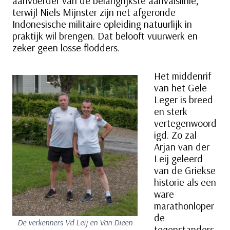
aanvoerder van de belangrijkste aanvalslinie,
terwijl Niels Mijnster zijn net afgeronde
Indonesische militaire opleiding natuurlijk in
praktijk wil brengen. Dat belooft vuurwerk en
zeker geen losse flodders.
Het middenrif
van het Gele
Leger is breed
en sterk
vertegenwoord
igd. Zo zal
Arjan van der
Leij geleerd
van de Griekse
historie als een
ware
marathonloper
de
De verkenners Vd Leij en Van Dieën
tegenstanders