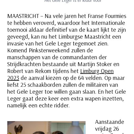
Het Gele Leger is er klaar voor
MAASTRICHT – Na vele jaren het Franse Fourmies
te hebben veroverd, waardoor het Internationale
toernooi aldaar definitief van de kaart lijkt te zijn
geveegd, kan nu het Limburgse Maastricht een
invasie van het Gele Leger tegemoet zien.
Komend Pinksterweekend zullen de
manschappen van de commandanten der
Strijdkrachten bestaande uit Martijn Stoker en
Robert van Rekom tijdens het
Limburg Open
2023
de aanval kiezen op de 64 velden. Op maar
liefst 25 schaakborden zullen de militairen van
het Gele Leger toe willen gaan slaan. En het Gele
Leger gaat deze keer een extra wapen inzetten,
namelijk een echte ridder.
Aanstaande
vrijdag 26