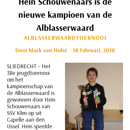
Hein Schouwenaars is de
nieuwe kampioen van de
Alblasserwaard
ALBLASSERWAARDTOERNOOI
Door
Mark van Hulst
18 februari, 2018
SLIEDRECHT – Het
38e jeugdtoernooi
om het
kampioenschap van
de Alblasserwaard is
gewonnen door Hein
Schouwenaars van
SSV Klim-op uit
Capelle aan den
IJssel. Hein speelde